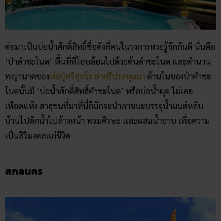
ต่อมาเป็นบ่อน้ำศักดิ์สิทธิ์ชื่อดังที่คนในวงการหวยรู้จักกันดี นั่นคือ
‘ป่าคำชะโนด’ พื้นที่ที่โอบล้อมไปด้วยต้นคำชะโนด และตำนาน
พญานาคของ
พ่อปู่ศรีสุทโธ ย่าศรีประทุมมา
ด้านในของป่าคำชะ
โนดนั้นมี ‘บ่อน้ำศักดิ์สิทธิ์คำชะโนด’ หรือบ่อน้ำผุด ไม่เคย
เหือดแห้ง สาธุชนที่มาที่นี่ก็มักจะนำภาชนะบรรจุน้ำมนต์หลับ
บ้านไปตักน้ำไปล้างหน้า พรมศีรษะ และผสมน้ำอาบ เพื่อความ
เป็นสิริมงคลแก่ชีวิต
สกลนคร