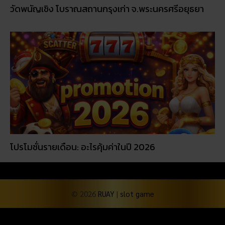
วัดพนัญเชิง โบราณสถานกรุงเก่า จ.พระนครศรีอยุธยา
โปรโมชั่นรายเดือน: อะไรคุ้มค่าในปี 2026
© 2026
RUAY
|
slot game