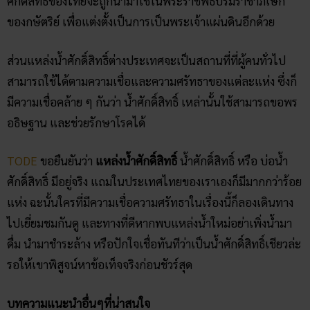
ศักดิ์สิทธิ์ของไทยจะถูกนำมาใช้ในพระราชพิธีบรมราชาภิเษก
ของกษัตริย์ เพื่อแต่งตั้งเป็นการเป็นพระเจ้าแผ่นดินอีกด้วย
ส่วนแหล่งน้ำศักดิ์สิทธิ์ต่างประเทศจะเป็นสถานที่ที่ผู้คนทั่วไป
สามารถใช้ได้ตามความเชื่อและความศรัทธาของแต่ละแห่ง ซึ่งก็
มีความเชื่อคล้าย ๆ กันว่า น้ำศักดิ์สิทธิ์ เหล่านั้นใช้สามารถขอพร
อธิษฐาน และช่วยรักษาโรคได้
TODE
ขอยืนยันว่า
แหล่งน้ำศักดิ์สิทธิ์
น้ำศักดิ์สิทธิ์ หรือ บ่อน้ำ
ศักดิ์สิทธิ์ มีอยู่จริง แถมในประเทศไทยของเราเองก็มีมากกว่าร้อย
แห่ง ฉะนั้นใครที่มีความเชื่อความศรัทธาในเรื่องนี้ก็ลองเดินทาง
ไปเยี่ยมชมกันดู และทางที่ดีหากพบแหล่งน้ำใหม่อย่าเพิ่งน้ำมา
ดื่ม นำมาชำระล้าง หรือปักใจเชื่อทันทีว่าเป็นน้ำศักดิ์สิทธิ์เชียวล่ะ
รอให้เขาพิสูจน์หาข้อเท็จจริงก่อนชัวร์สุด
บทความแนะนำอื่นๆที่น่าสนใจ