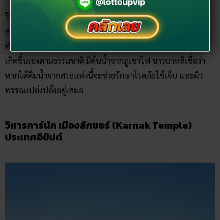
วิหารฮินดูศักดิ์สิทธิ์ ณ วัดเทมปักสิริงค์ ประเทศอินโดนีเซีย ถูก
สร้างขึ้นในศตวรรษที่ 13 เคยเป็นสถานที่สำหรับประกอบ
พิธีกรรมทางศาสนาพราหมณ์-ฮินดู ด้านในมีบ่อน้ำศักดิ์สิทธิ์ที่
เกิดขึ้นเองตามธรรมชาติ มีต้นน้ำจากภูเขาไฟ ชาวบาหลีเชื่อว่า
หากได้ดื่มน้ำจากสระแห่งนี้จะช่วยรักษาโรคภัยไข้เจ็บ และผิว
พรรณเปล่งปลั่งอยู่เสมอ
วิหารคาร์นัค เมืองลักซอร์ (Karnak Temple)
ประเทศอียิปต์