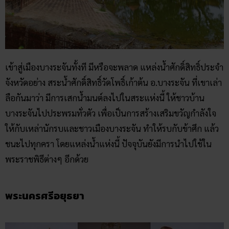
เข้าสู่เมืองบางระจันทั้งที มีหรือจะพลาด แหล่งน้ำศักดิ์สิทธิ์ประจำ
จังหวัดอย่าง สระน้ำศักดิ์สิทธิ์วัดโพธิ์เก้าต้น อ.บางระจัน ที่เขาเล่า
ลือกันมาว่า มีการเสกน้ำมนต์ลงไปในสระแห่งนี้ ให้ชาวบ้าน
บางระจันไปประพรมทั่วตัว เพื่อเป็นการสร้างเสริมขวัญกำลังใจ
ให้กับเหล่านักรบและชาวเมืองบางระจัน ทำให้รบกับข้าศึก แล้ว
ชนะไปทุกครา โดยแหล่งน้ำแห่งนี้ ปัจจุบันยังมีการนำไปใช้ใน
พระราชพิธีต่างๆ อีกด้วย
พระนครศรีอยุธยา