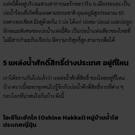
แห่งนี้ตั้งอยู่บริเวณสวนสาธารณะรักษะวาริน อ.เมืองระนอง เป็น
บ่อน้ำร้อนที่เกิดขึ้นเองตามธรรมชาติ อุณหภูมิสูงประมาณ 65
องศาเซลเซียส มีอยู่ด้วยกัน 3 บ่อ ได้แก่ บ่อพ่อ บ่อแม่ และบ่อลูก
ลักษณะพิเศษของบ่อน้ำแห่งนี้คือ เป็นบ่อน้ำแห่งเดียวของไทยที่
ไม่มีสารกำมะถันเจือปน มีความบริสุทธิ์สูง สามารถดื่มได้
5 แหล่งน้ำศักดิ์สิทธิ์ต่างประเทศ
อยู่ที่ไหน
เราได้ทราบกันไปแล้วว่า แหล่งน้ำศักดิ์สิทธิ์ ของไทยอยู่ที่ไหน
บ้าง คราวนี้จะพาทุกคนไปรู้จักกับบ่อน้ำศักดิ์สิทธิ์จากที่ต่าง ๆ
รอบโลกที่น่าสนใจกันบ้าง ดังนี้
โอะชิโนะฮักไก (Oshino Hakkai) หมู่บ้านน้ำใส
ประเทศญี่ปุ่น