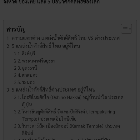
จังหวัด ของไทย และ 5 บ่อน้ำศักดิ์สิทธิ์ของโลก
สารบัญ
ความแตกต่าง แหล่งน้ำศักดิ์สิทธิ์ ไทย VS ต่างประเทศ
5 แหล่งน้ำศักดิ์สิทธิ์ ไทย อยู่ที่ไหน
สิงห์บุรี
พระนครศรีอยุธยา
อุดรธานี
สกลนคร
ระนอง
5 แหล่งน้ำศักดิ์สิทธิ์ต่างประเทศ อยู่ที่ไหน
โอะชิโนะฮักไก (Oshino Hakkai) หมู่บ้านน้ำใส ประเทศ
ญี่ปุ่น
วิหารฮินดูศักดิ์สิทธิ์ วัดเทมปักสิริงค์ (Tempaksiring
Temple) ประเทศอินโดนีเซีย
วิหารคาร์นัค เมืองลักซอร์ (Karnak Temple) ประเทศ
อียิปต์