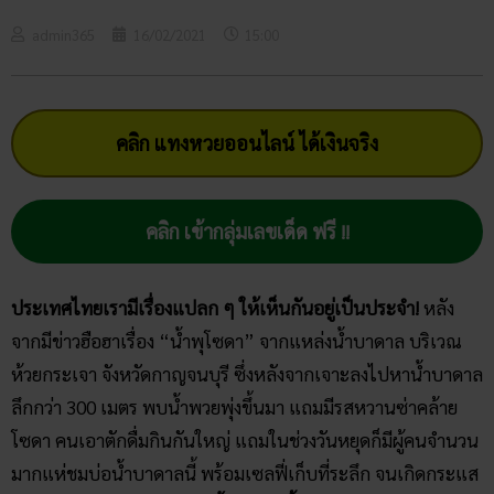
admin365
16/02/2021
15:00
คลิก แทงหวยออนไลน์ ได้เงินจริง
คลิก เข้ากลุ่มเลขเด็ด ฟรี !!
ประเทศไทยเรามีเรื่องแปลก ๆ ให้เห็นกันอยู่เป็นประจำ!
หลัง
จากมีข่าวฮือฮาเรื่อง “น้ำพุโซดา” จากแหล่งน้ำบาดาล บริเวณ
ห้วยกระเจา จังหวัดกาญจนบุรี ซึ่งหลังจากเจาะลงไปหาน้ำบาดาล
ลึกกว่า 300 เมตร พบน้ำพวยพุ่งขึ้นมา แถมมีรสหวานซ่าคล้าย
โซดา คนเอาตักดื่มกินกันใหญ่ แถมในช่วงวันหยุดก็มีผู้คนจำนวน
มากแห่ชมบ่อน้ำบาดาลนี้ พร้อมเซลฟี่เก็บที่ระลึก จนเกิดกระแส