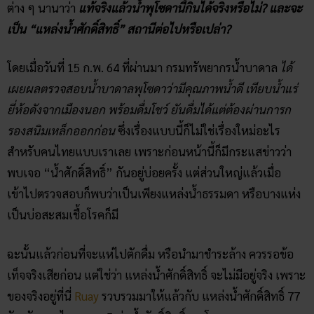
ต่าง ๆ นานาว่า
แท้จริงแล้วน้ำพุโซดานี้กินได้จริงหรือไม่? และจะ
เป็น “แหล่งน้ำศักดิ์สิทธิ์” สถานีต่อไปหรือเปล่า?
โดยเมื่อวันที่ 15 ก.พ. 64 ที่ผ่านมา กรมทรัพยากรน้ำบาดาล
ได้
เผยผลตรวจสอบน้ำบาดาลพุโซดาว่ามีคุณภาพน้ำดี เทียบน้ำแร่
ยี่ห้อดังจากเมืองนอก พร้อมดื่มโชว์ ยันดื่มได้แต่ต้องผ่านการก
รองสนิมเหล็กออกก่อน
ซึ่งเรื่องแบบนี้ก็ไม่ใช่เรื่องใหม่อะไร
สำหรับคนไทยแบบเราเลย เพราะก่อนหน้านี้ก็มีกระแสข่าวว่า
พบเจอ “น้ำศักดิ์สิทธิ์” กันอยู่บ่อยครั้ง แต่ส่วนใหญ่แล้วเมื่อ
เข้าไปตรวจสอบก็พบว่าเป็นเพียงแหล่งน้ำธรรมดา หรือบางแห่ง
เป็นบ่อสะสมเชื้อโรคก็มี
ฉะนั้นแล้วก่อนที่จะแห่ไปตักดื่ม หรือนำมาชำระล้าง ควรรอข้อ
เท็จจริงเสียก่อน แต่ใช่ว่า แหล่งน้ำศักดิ์สิทธิ์ จะไม่มีอยู่จริง เพราะ
ของจริงอยู่ที่นี่
Ruay
รวบรวมมาให้แล้วกับ แหล่งน้ำศักดิ์สิทธิ์ 77