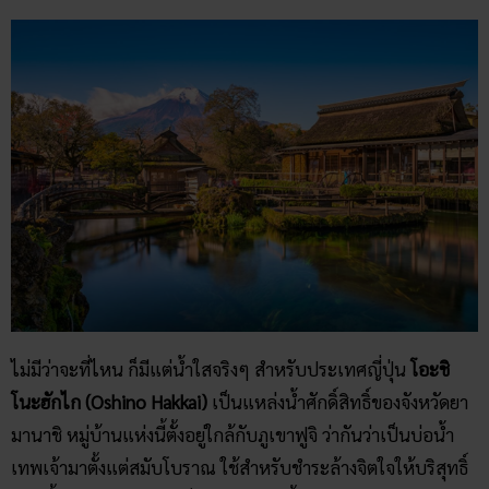
ไม่มีว่าจะที่ไหน ก็มีแต่น้ำใสจริงๆ สำหรับประเทศญี่ปุ่น
โอะชิ
โนะฮักไก (Oshino Hakkai)
เป็นแหล่งน้ำศักดิ์สิทธิ์ของจังหวัดยา
มานาชิ หมู่บ้านแห่งนี้ตั้งอยู่ใกล้กับภูเขาฟูจิ ว่ากันว่าเป็นบ่อน้ำ
เทพเจ้ามาตั้งแต่สมับโบราณ ใช้สำหรับชำระล้างจิตใจให้บริสุทธิ์