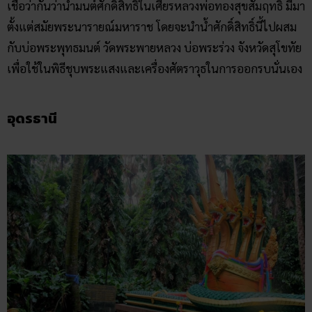
เชื่อว่ากันว่าน้ำมนต์ศักดิ์สิทธิ์ในเศียรหลวงพ่อทองสุขสัมฤทธิ์ มีมา
ตั้งแต่สมัยพระนารายณ์มหาราช โดยจะนำน้ำศักดิ์สิทธิ์นี้ไปผสม
กับบ่อพระพุทธมนต์ วัดพระพายหลวง บ่อพระร่วง จังหวัดสุโขทัย
เพื่อใช้ในพิธีชุบพระแสงและเครื่องศัตราวุธในการออกรบนั่นเอง
อุดรธานี