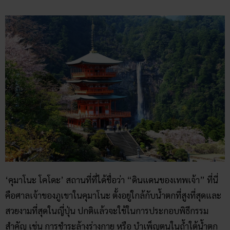
‘คุมาโนะ โคโดะ’ สถานที่ที่ได้ชื่อว่า “ดินแดนของเทพเจ้า” ที่นี่
คือศาลเจ้าของภูเขาในคุมาโนะ ตั้งอยู่ใกล้กับน้ำตกที่สูงที่สุดและ
สวยงามที่สุดในญี่ปุ่น ปกติแล้วจะใช้ในการประกอบพิธีกรรม
สำคัญ เช่น การชำระล้างร่างกาย หรือ บำเพ็ญตนในถ้ำใต้น้ำตก