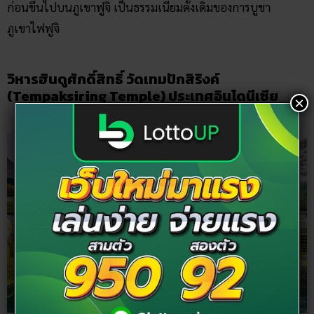
ก่อนขึ้นไปบนภูเขาฟูจิ เป็นธรรมเนียมดั้งเดิมของการบูชา
ภูเขาไฟฟูจิ
วิหารฮินดูศักดิ์สิทธิ์ วัดเทมปักสิริงค์
(Tempaksiring Temple) ประเทศอินโดนีเซีย
×