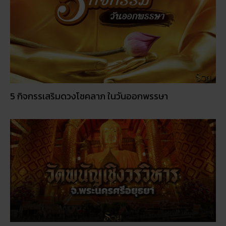
5 กิจกรรเสริมดวงโชคลาภ ในวันออกพรรษา