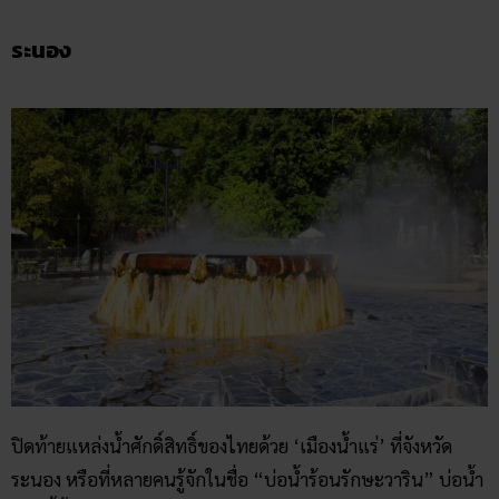
ระนอง
ปิดท้ายแหล่งน้ำศักดิ์สิทธิ์ของไทยด้วย ‘เมืองน้ำแร่’ ที่จังหวัด
ระนอง หรือที่หลายคนรู้จักในชื่อ “บ่อน้ำร้อนรักษะวาริน” บ่อน้ำ