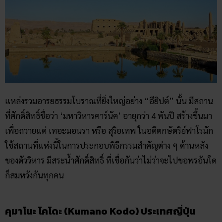
แหล่งรวมอารยธรรมโบราณที่ยิ่งใหญ่อย่าง “อียิปต์” นั้น มีสถาน
ที่ศักดิ์สิทธิ์ชื่อว่า ‘มหาวิหารคาร์นัค’ อายุกว่า 4 พันปี สร้างขึ้นมา
เพื่อถวายแด่ เทอะมอนรา หรือ สุริยเทพ ในอดีตกษัตริย์ฟาโรมัก
ใช้สถานที่แห่งนี้ในการประกอบพิธีกรรมสำคัญต่าง ๆ ด้านหลัง
ของตัววิหาร มีสระน้ำศักดิ์สิทธิ์ ที่เชื่อกันว่าไม่ว่าจะไปขอพรอันใด
ก็สมหวังกันทุกคน
คุมาโนะ โคโดะ (Kumano Kodo) ประเทศญี่ปุ่น