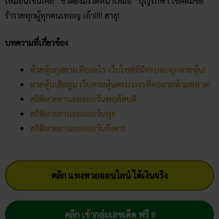
บทความที่เกี่ยวข้อง
ห้วยหุ้นกุสยาม คืออะไร เว็บไซต์ที่มีครบจบทุกหวยหุ้น!
หวยหุ้นเฮียพูน เว็บหวยหุ้นครบวงจรที่คอหวยห้ามพลาด!
สถิติหวยฮานอยออกวันพฤหัสบดี
สถิติหวยฮานอยออกวันพุธ
สถิติหวยฮานอยออกวันอังคาร
คลิก แทงหวยออนไลน์ ได้เงินจริง
คลิก เข้ากลุ่มเลขเด็ด ฟรี !!