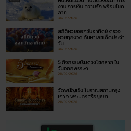
ลาภ
30/03/2026
สถิติหวยออกวันอาทิตย์ ตรวจ
หวยทุกงวด ค้นหาเลขเด็ดประจำ
วัน
30/03/2026
5 กิจกรรเสริมดวงโชคลาภ ใน
วันออกพรรษา
28/02/2026
วัดพนัญเชิง โบราณสถานกรุง
เก่า จ.พระนครศรีอยุธยา
28/02/2026