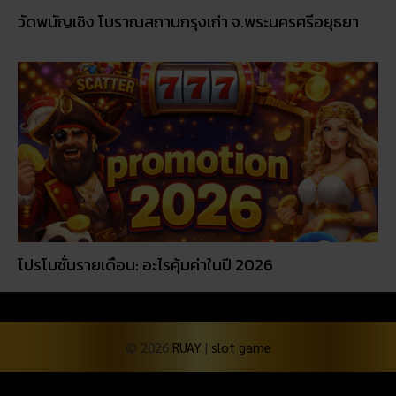
โปรโมชั่นรายเดือน: อะไรคุ้มค่าในปี 2026
© 2026
RUAY
|
slot game