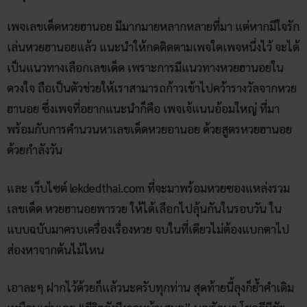
เพจเลขเด็ดหวยฮานอย มีมากมายหลากหลายที่มา แต่หากมีใจรัก
เล่นหวยฮานอยแล้ว แนะนำให้กดติดตามเพจใดเพจหนึ่งไว้ จะได้
เป็นแนวทางเลือกเลขเด็ด เพราะการมีแนวทางหวยฮานอยใน
ดวงใจ ถือเป็นตัวช่วยให้เราสามารถก้าวเข้าไปคว้ารางวัลจากหวย
ฮานอย ซึ่งเพจที่อยากแนะนำก็คือ เพจเจ้แนนอ้อมใหญ่ ที่มา
พร้อมกับการคำนวนหาเลขเด็ดหวยอานอย ด้วยสูตรหวยฮานอย
ด้วยกำลังวัน
และ เว็บไซต์ lekdedthai.com ที่จะมาพร้อมหวยซองแหล่งรวม
เลขเด็ด หวยฮานอยพารวย ให้ได้เลือกไปลุ้นกันในรอบวัน ใน
แบบฉบับมาครบเครื่องเรื่องหวย จบในที่เดียวไม่ต้องแบกตาไป
ส่องหาจากต้นไม้ไหน
เอาละๆ ฝากไว้ด้วยก็แล้วนะครับทุกท่าน สุดท้ายนี้ลุงก็ย้ำคำเดิม
เหมือนเช่นเคย “ชีวิตยังมีงวดหน้าเสมอ” บุญรักษา โชคดีมีชัย
ร่ำรวยทุกผู้ทุกคนเทอญ เอ้า!!!! สาธุ!