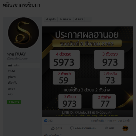
ดมินเขากระซิบมา