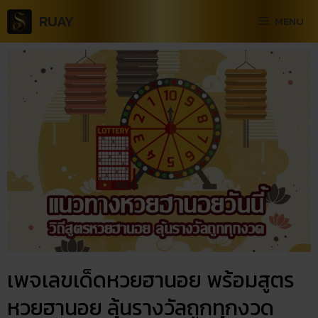
RUAY
MENU
เพจเลขเด็ดหวยฮานอย พร้อมสูตร
หวยฮานอย ลุ้นรางวัลถูกทุกงวด