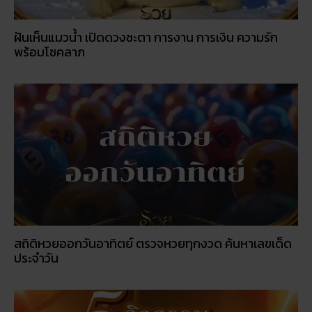
ฝันเห็นแมวน้ำ เปิดดวงชะตา การงาน การเงิน ความรัก
พร้อมโชคลาภ
สถิติหวยออกวันอาทิตย์ ตรวจหวยทุกงวด ค้นหาเลขเด็ด
ประจำวัน