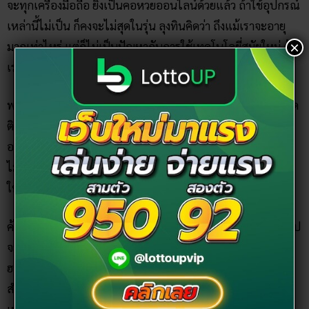
เหล่านี้ไม่เป็น ก็คงจะไม่สุดในรุ่น ลุงทินคิดว่า ถึงแม้เราจะอายุ
มากเท่าไหร่ แต่ก็ไม่เป็นปัญหากับการใช้เทคโนโลยี่สมัยใหม่ ถ้า
เราตั้งใจที่จะเรียนรู้มัน เช่นกันครับ
×
พอพูดถึงลิ้งค์
ถ่ายทอดสดหวยฮานอย
ในวันนี้ หาไม่ยากครับ กด
ติดตามเพจ หวยฮานอย ไลฟ์สด ไว้ได้เลย เพราะทุกครั้งที่มีการ
ออกรางวัล เพจนี้จะ Live ให้ชมกันแบบสดๆ แต่ถ้าคิดว่ามันช้า
ไม่ทันใจ ลุงทินก็แนะวิธีง่าย ๆ ที่จะดูการถ่ายทอดสดหวยฮานอย
ให้ฟัง
ค้นหาบนกลูเกิ้ลได้เลยครับว่า
“ถ่ายทอดสดหวยฮานอย”
ในยูทูป
จะมีให้เลือกเยอะหน่อย แต่เราต้องจำให้แม่นนะครับว่า หวย
ฮานอยออกกี่โมง เพื่อไม่พลาดในการค้นหาลิ้งค์ถ่ายทอดสด แต่
สำหรับคอหวยออนไลน์แล้วไม่อยากหรอกครับ ที่จะใช้
เทคโนโลยี ณ ปัจจุบัน