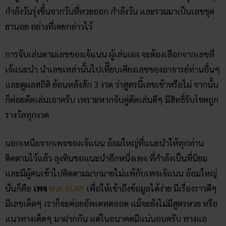
กำลังวันรุ่งขึ้นจากวันที่หวยออก กำลังวัน และรวมมาเป็นเลขชุด
ฮานอย อย่างที่เคยกล่าวไว้
การจับเล่นตามเลขของเจ้แนน ผู้เล่นเอง จะต้องเลือกจากเลขที่
เจ้แนะนำ นำเลขเหล่านั้นไปเทีียบเคียงเลขของอาจารย์ท่านอื่นๆ
และดูผลสถิติ ย้อนหลังสัก 3 งวด ว่าสูตรนี้เลขเข้าหรือไม่ จากนั้น
ก็ค่อยตัดเล่นเอาครับ เพราะหากจับคู่ตัดเล่นดีๆ มีสิทธิ์รับโชคถูก
รางวัลทุกงวด
นอกเหนือจากเพจของเจ้แนน อ้อมใหญ่ที่แนะนำให้ทุกท่าน
ติดตามไว้แล้ว ลุงทินขอแนะนำอีกหนึ่งเพจ ที่กำลังเป็นที่นิยม
และมีผู้คนเข้าไปติดตามมากมายไม่แพ้กับเพจเจ๊แนน อ้อมใหญ่
นั่นก็คือ
เพจ
หวย RUAY
เพื่อให้เข้าถึงข้อมูลได้ง่าย มีเรื่องราวดีๆ
มีเลขเด็ดๆ เราก็จะค่อยอัพเดทตลอด แม้จะยังไม่มีสูตรหวย หรือ
แนวทางเด็ดๆ มาฝากกัน แต่ในอนาคตมีแน่นอนครับ ทางแอ