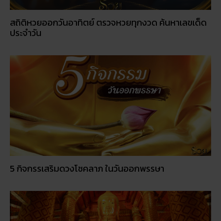
สถิติหวยออกวันอาทิตย์ ตรวจหวยทุกงวด ค้นหาเลขเด็ด
ประจำวัน
5 กิจกรรเสริมดวงโชคลาภ ในวันออกพรรษา