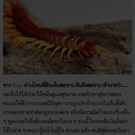
ชาว
Ruay
ท่านไหนที่ฝันเห็นตะขาบ ฝันถึงตะขาบ ทำนายว่า…..
จะเจ็บไข้ได้ป่วย ให้หมั่นดูแลสุขภาพ และรักษาสุขภาพของ
ตนเองให้ดี การงานจะมีปัญหา อาจถูกเลิกจ้างแบบไม่ทันตั้งตัว
อาจจะเพราะทำผิดกฎขององค์กร หรือมีความผิดร้ายแรงเรื่องอื่น
ๆ พูดจาอะไรจึงต้องระมัดระวังมาก ๆ ช่วงนี้ ใครขอยืมเงินก็อย่า
ให้ไปง่าย ๆ คนเรารู้หน้าไม่รู้ใจ ส่วนความรัก คนมีคู่ต้องระวังเอา