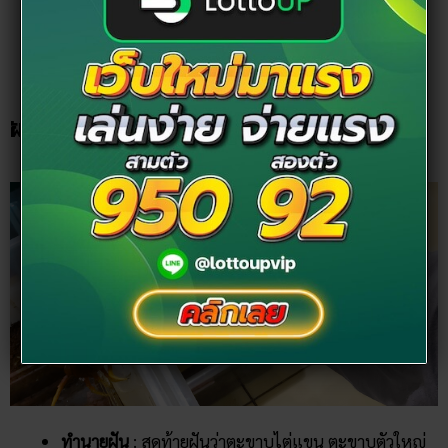
น้อย พยายามผ่อนคลาย หากิจกรรมทำแก้เครียด
เลขนำโชค
: 44 50 61 63 71 247
ฝันว่าตะขาบไต่แขน
ทำนายฝัน
: สุดท้ายฝันว่าตะขาบไต่แขน ตะขาบตัวใหญ่