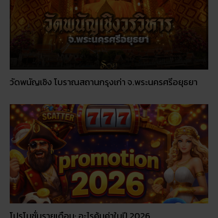
วัดพนัญเชิง โบราณสถานกรุงเก่า จ.พระนครศรีอยุธยา
โปรโมชั่นรายเดือน: อะไรคุ้มค่าในปี 2026