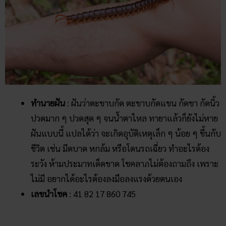
ทำนายฝัน
: ฝันว่าตะขาบกัด ตะขาบกัดแขน กัดขา กัดนิ้ว
ปวดมาก ๆ ปวดสุด ๆ จนน้ำตาไหล ทายาแล้วก็ยังไม่หาย
ฝันแบบนี้ แปลได้ว่า จะเกิดอุบัติเหตุเล็ก ๆ น้อย ๆ ขึ้นกับ
ชีวิต เช่น มีดบาด หกล้ม หรือโดนรถเฉี่ยว ทำอะไรต้อง
ระวัง ห้ามประมาทเด็ดขาด โชคลาภไม่ต้องถามถึง เพราะ
ไม่มี อยากได้อะไรต้องลงมือลงแรงด้วยตนเอง
เลขนำโชค
: 41 82 17 860 745