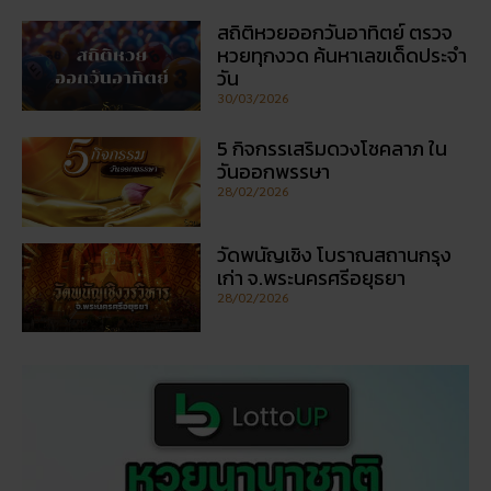
สถิติหวยออกวันอาทิตย์ ตรวจ
หวยทุกงวด ค้นหาเลขเด็ดประจำ
วัน
30/03/2026
5 กิจกรรเสริมดวงโชคลาภ ใน
วันออกพรรษา
28/02/2026
วัดพนัญเชิง โบราณสถานกรุง
เก่า จ.พระนครศรีอยุธยา
28/02/2026