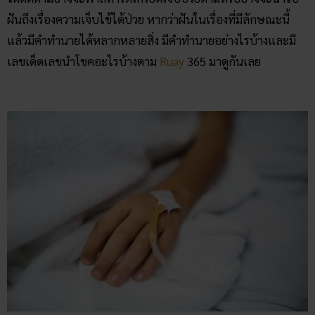
ฝันถึงเรื่องความเจ็บไข้ได้ป่วย หากว่าฝันในเรื่องที่มีลักษณะนี้
แล้วมีคำทำนายได้หลากหลายสิ่ง มีคำทำนายอย่างไรบ้างและมี
เลขเด็ดเลขนำโชคอะไรบ้างตาม
Ruay
365 มาดูกันเลย