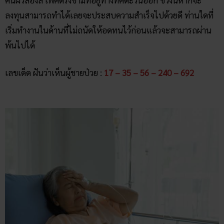
ลงทุนสามารถทำได้เลยจะประสบความสำเร็จไปด้วยดี ท่านใดที่
เริ่มทำงานในด้านที่ไม่ถนัดให้อดทนไว้ก่อนแล้วจะสามารถผ่าน
พ้นไปได้
เลขเด็ด ฝันว่าเห็นผู้ชายป่วย :
17 – 35 – 56 – 240 – 692