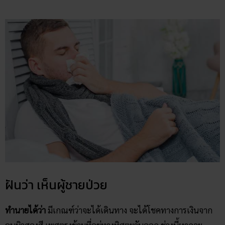
ฝันว่า เห็นผู้ชายป่วย
ทำนายได้ว่า
มีเกณฑ์ว่าจะได้เดินทาง จะได้โชคทางการเงินจาก
คนผิวสองสี เพศตรงข้ามที่อยู่ทางทิศตะวันออก ช่วงนี้หากจะ