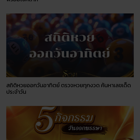
สถิติหวยออกวันอาทิตย์ ตรวจหวยทุกงวด ค้นหาเลขเด็ด
ประจำวัน