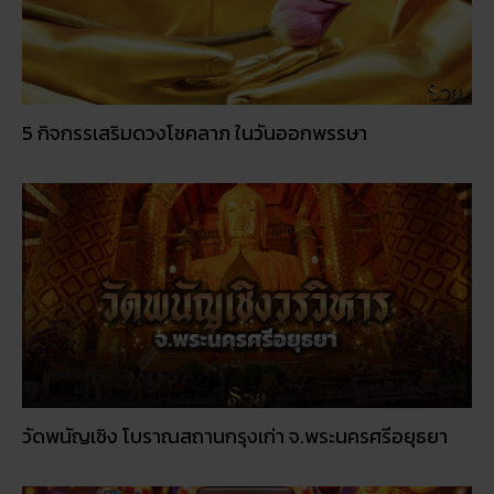
5 กิจกรรเสริมดวงโชคลาภ ในวันออกพรรษา
วัดพนัญเชิง โบราณสถานกรุงเก่า จ.พระนครศรีอยุธยา