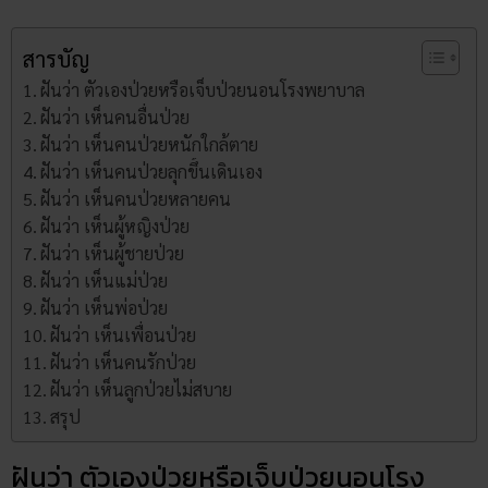
สารบัญ
ฝันว่า ตัวเองป่วยหรือเจ็บป่วยนอนโรงพยาบาล
ฝันว่า เห็นคนอื่นป่วย
ฝันว่า เห็นคนป่วยหนักใกล้ตาย
ฝันว่า เห็นคนป่วยลุกขึ้นเดินเอง
ฝันว่า เห็นคนป่วยหลายคน
ฝันว่า เห็นผู้หญิงป่วย
ฝันว่า เห็นผู้ชายป่วย
ฝันว่า เห็นแม่ป่วย
ฝันว่า เห็นพ่อป่วย
ฝันว่า เห็นเพื่อนป่วย
ฝันว่า เห็นคนรักป่วย
ฝันว่า เห็นลูกป่วยไม่สบาย
สรุป
ฝันว่า ตัวเองป่วยหรือเจ็บป่วยนอนโรง