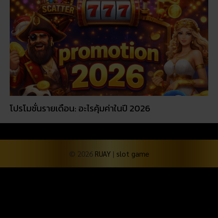
โปรโมชั่นรายเดือน: อะไรคุ้มค่าในปี 2026
© 2026
RUAY
|
slot game