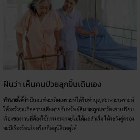
ฝันว่า เห็นคนป่วยลุกขึ้นเดินเอง
ทำนายได้ว่า
มีเกณฑ์จะเกิดเคราะห์ให้รีบทำบุญสะเดาะเคราะห์
ให้ระวังจะเกิดความเสียหายกับทรัพย์สิน จะถูกเอารัดเอาเปรียบ
เรื่องของงานที่ต้องใช้การเจรจาจะไม่ได้ผลสำเร็จ ให้ระวังคู่ครอง
จะมีเรืองร้อนใจหรือเกิดอุบัติเหตุได้