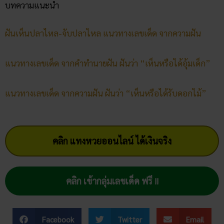
บทความแนะนำ
ฝันเห็นปลาไหล-จับปลาไหล แนวทางเลขเด็ด จากความฝัน
แนวทางเลขเด็ด จากคำทำนายฝัน ฝันว่า “เห็นหรือได้อุ้มเด็ก”
แนวทางเลขเด็ด จากความฝัน ฝันว่า “เห็นหรือได้รับดอกไม้”
คลิก แทงหวยออนไลน์ ได้เงินจริง
คลิก เข้ากลุ่มเลขเด็ด ฟรี !!
Facebook
Twitter
Email