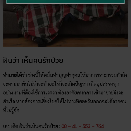
ฝันว่า เห็นคนรักป่วย
ทำนายได้ว่า
ช่วงนี้ให้หมั่นทำบุญทำกุศลให้มากเพราะกรรมกำลัง
จะตามมาทันไม่ว่าจะทำอะไรก็จะเกิดปัญหา เกิดอุปสรรคทุก
อย่าง งานที่ต้องใช้การเจรจา ต้องอาศัยคนกลางเข้ามาช่วยจึงจะ
สำเร็จ หากต้องการเสี่ยงโชคให้ไปทางทิศตะวันออกจะได้จากคน
ที่ไม่รู้จัก
เลขเด็ด ฝันว่าเห็นคนรักป่วย :
08 – 41 – 553 – 764