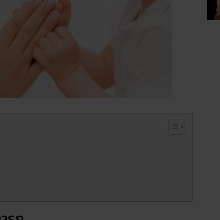
กทารก