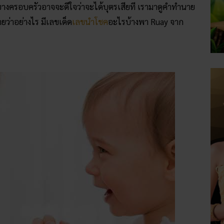
บางบางครอบครัวอาจจะดีใจว่าจะได้บุตรเสียที เรามาดูคำทำนาย
ายว่าอย่างไร มีเลขเด็ด
เลขนำโชค
อะไรบ้างพา Ruay จาก