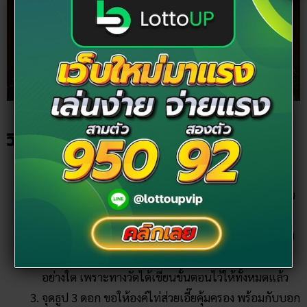
ขอบคุณภาพจาก PaiNaiDii Guide
วิธีไหว้ขอพระ แก้ชง ที่วัดมังกร
ซื้อใบแดง เพื่อเขียนชื่อ และ วันเดือนปีเกิด ราคาชุดละ
100 บาท จากนั้น ก็เดินไปหยิบ ธูป 3 ดอกด้านหน้า ก่อน
ที่จะเดินไปจุดถัดไป
นำชุดไหว้ ไปไหว้เทพเจ้าแห่งดวงชะตา หรือ องค์ไท่ส่วย
เอี๊ย ซึ่งจะตั้งอยู่ด้านใน ไม่ต้องกลัวว่าจะทำผิดพลาดแต่
อย่างใด เพราะทางวัดได้เขียนขั้นตอนไว้ให้ทั้งหมดแล้ว
จุดธูป 3 ดอก ขอให้องค์ไท่ส่วยเอี๊ยคุ้มครอง พร้อมกับบอก