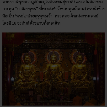
พระธยานิพุทธเจ้าผู้สถิตอยู่ในดินแดนสุขาวดี (และเป็นที่มาของ
การพูด “อามิตาพุทธ” ที่พระถังซำจั๋งชอบพูดนั่นเอง) ส่วนฝั่งซ้าย
มือเป็น ‘พระไภษัชยคุรุพุทธเจ้า’ พระพุทธเจ้าแห่งการแพทย์
โดยมี 18 อรหันต์ ตั้งขนาบทั้งสองข้าง