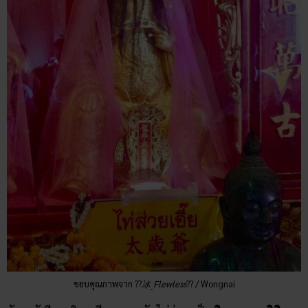
ขอบคุณภาพจาก ??️
冰_Flewless
?️‍? / Wongnai