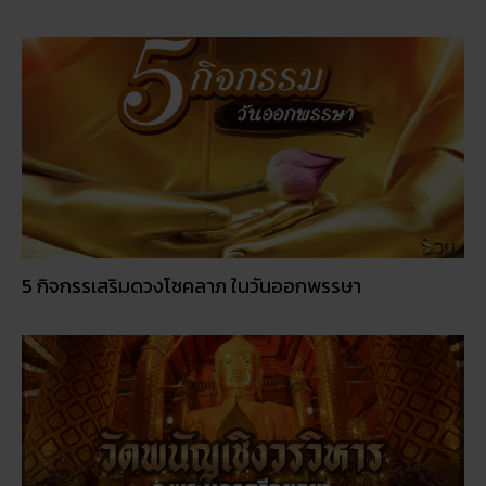
5 กิจกรรเสริมดวงโชคลาภ ในวันออกพรรษา
วัดพนัญเชิง โบราณสถานกรุงเก่า จ.พระนครศรีอยุธยา