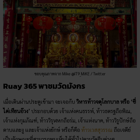
ขอบคุณภาพจาก Mike @IT9_MiKE / Twitter
Ruay 365 พาชมวัดมังกร
เมื่อเดินผ่านประตูเข้ามา จะเจอกับ
วิหารท้าวจตุโลกบาล หรือ ‘ซี่
ไต่เทียนอ๊วง’
ประกอบด้วย เจ้าแห่งคนธรรพ์, ท้าวธตรฐถือพิณ,
เจ้าแห่งกุมภัณฑ์, ท้าววิรุฬหกถือร่ม, เจ้าแห่งนาค, ท้าววิรูปักษ์ถือ
ดาบและงู และเจ้าแห่งยักษ์ หรือก็คือ
ท้าวเวสสุวรรณ
ถือเจดีย์
เป็นลักษณะที่สามารถพบเห็นได้ทั่วไปตามวัดจีนต่างๆ