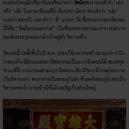
คนส่วนใหญ่มักเรียกกันจนชินปากว่า
วัดมังกร
มาจากคำว่า ‘เล่ง’
หรือ ‘เล้ง’ ในภาษาจีนแต้จิ๋ว ที่แปลว่า มังกร ส่วนคำว่า ‘เน่ย’
แปลว่า ดอกบัว และ คำว่า ‘ยี่’ แปลว่า วัด ชื่อทางการของวัดแห่ง
นี้ก็คือ “วัดมังกรกมลาวาส” เป็นชื่อพระราชทานมาจาก พระบาท
สมเด็จพระจุลจอมเกล้าเจ้าอยู่หัว รัชกาลที่ 5
วัดแห่งนี้ ก่อตั้งขึ้นในปี พ.ศ. 2414 ใช้เวลาก่อสร้างนานกว่า 8 ปีก
ว่าจะเสร็จ มีลักษณะสถาปัตยกรรมเป็นแบบจีนตอนใต้ ของสกุล
ช่างแต้จิ๋ว วางแปลนตามแบบวัดหลวง คือ มีวิหารท้าวจตุโลกบาล
เป็นวิหารแรก ตรงกลางเป็นพระอุโบสถ ข้างหลังพระอุโบสถเป็น
วิหารเทพเจ้า การสร้างใช้ไม้และอิฐเป็นส่วนใหญ่