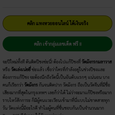
คลิก แทงหวยออนไลน์ ได้เงินจริง
คลิก เข้ากลุ่มเลขเด็ด ฟรี !!
จะปีใหม่ทั้งที ดันติดปีชงซ่ะนี่! ต้องไปแก้ปีชงที่
วัดมังกร​กมลาวาส
หรือ
วัดเล่งเน่ยยี่
ซ่ะแล้ว เชื่อว่าใครที่กำลังอยู่ในช่วงปีชงและ
ต้องการแก้ปีชง จะต้องนึกถึงวัดนี้เป็นอันดับแรกๆ แน่นอน บาง
คนก็เรียกว่า
วัดมังกร
กันจนติดปาก วัดมังกร ถือเป็นวัดจีนที่มีชื่อ
เสียงมากที่สุดในกรุงเทพฯ เลยก็ว่าได้ ไม่ว่าจะมาแก้ปีชงหรือมาก
ราบไหว้สักการะ ก็มีผู้คนแวะเวียนเข้ามาที่นี่แบบไม่ขาดสายทุก
วัน วัดแห่งนี้มีอะไรดี ทำไมผู้คนที่ชื่นชอบกันเป็นจำนวนมาก