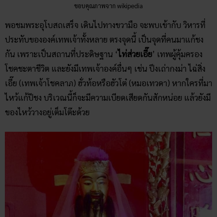
ขอบคุณภาพจาก wikipedia
พอชมพระอุโบสถเสร็จ เดินไปทางขวามือ จะพบเข้ากับ วิหารที่
ประทับขององค์เทพเจ้าทั้งหลาย ตรงจุดนี้ เป็นจุดที่คนมาแก้ชง
กัน เพราะเป็นสถานที่ประดิษฐาน ‘
ไท่ส่วยเอี๊ย
’ เทพผู้คุ้มครอง
โชคชะตาชีวิต และยังมีเทพเจ้าองค์อื่นๆ เช่น ปึงเถ่ากงม่า ไฉ่สิ่ง
เอี๊ย (เทพเจ้าโชคลาภ) ฮั่วท้อหรือฮัวโต๋ (หมอเทวดา) หากใครที่มา
ไหว้แก้ปีชง บริเวณนี้ก็จะมีความเบียดเสียดกันสักหน่อย แล้วยังมี
ของไหว้วางอยู่เต็มโต๊ะด้วย