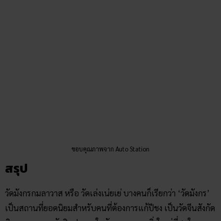
ขอบคุณภาพจาก Auto Station
สรุป
วัดมังกรกมลาวาส หรือ วัดเล่งเน่ยเย่ บางคนก็เรียกว่า ‘วัดมังกร’
เป็นสถานที่ยอดนิยมสำหรับคนที่ต้องการแก้ปีชง เป็นวัดจีนสังกัด
นิกายมหายาน ตัวศิลปะภายในวัดงดงามและยิ่งใหญ่ที่สุดใน
ประเทศไทย ได้รับพระราชทานนาม จากพระบาทสมเด็จพระ
จุลจอมกล้าเจ้าอยู่หัว รัชกาลที่ 5 ว่า “วัดมังกรกมลาวาส” โดยได้
อาราธนาพระอาจารย์สกเห็งเป็นเจ้าอาวาส จุดเด่นของวัดแห่งนี้ก็