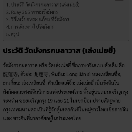
ประวัติ วัดมังกร​กมลาวาส (เล่งเน่ยยี่)
Ruay 365 พาชมวัดมังกร
วิธีไหว้ขอพระ แก้ชง ที่วัดมังกร
การเดินทางไปวัดมังกร
สรุป
ประวัติ วัดมังกร​กมลาวาส (เล่งเน่ยยี่)
วัดมังกรกมลาวาส หรือ วัดเล่งเน่ยยี่ ชื่อภาษาจีนแบบตัวเต็ม คือ
龍蓮寺, ตัวย่อ: 龙莲寺, พินอิน: Lóng lián sì หลงเหลียนซื่อ,
ฮกเกี้ยน: เล้งเหลียนซี่, สำเนียงแต้จิ๋ว: เล่งเน่ยยี่ เป็นวัดจีนใน
สังกัดคณะสงฆ์จีนนิกายแห่งประเทศไทย ตั้งอยู่บนถนนเจริญกรุง
ระหว่าง ซอยเจริญกรุง 19 และ 21 ในเขตป้อมปราบศัตรูพ่าย
กรุงเทพมหานคร เป็นที่รู้จักคุ้นเคยกันดีในหมู่ชาวไทยเชื้อสายจีน
และ ชาวจีนที่มาอาศัยอยู่ในประเทศไทย