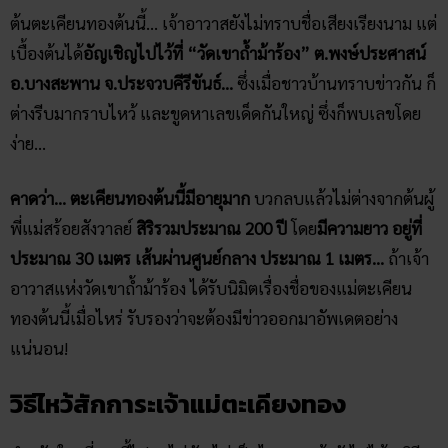
ต้นตะเคียนทองต้นนี้… เจ้าอาวาสยังไม่ทราบชื่อเสียงเรียงนาม แต่
เบื้องต้นได้
อัญเชิญไปไว้ที่ “วัดเขาถ้ำม้าร้อง” ต.พงษ์ประศาสน์
อ.บางสะพาน จ.ประจวบคีรีขันธ์…
ซึ่งเมื่อชาวบ้านทราบข่าวกัน ก็
ต่างรีบมากราบไหว้ และขูดหาเลขเด็ดกันใหญ่ ซึ่งก็พบเลขโดย
ง่าย…
คาดว่า… ตะเคียนทองต้นนี้มีอายุมาก
บวกลบแล้วไม่ต่างจากต้นผู้
พี่แม่สร้อยสังวาลย์
สิริรวมประมาณ 200 ปี
โดย
มีความยาว อยู่ที่
ประมาณ 30 เมตร เส้นผ่านศูนย์กลาง ประมาณ 1 เมตร…
ถ้าเจ้า
อาวาสแห่งวัดเขาถ้ำม้าร้อง ได้รับนิมิตเรื่องชื่อของแม่ตะเคียน
ทองต้นนี้เมื่อไหร่ รับรองว่าจะต้องมีข่าวออกมาอัพเดตอย่าง
แน่นอน!
วิธีไหว้สักการะเจ้าแม่ตะเคียงทอง