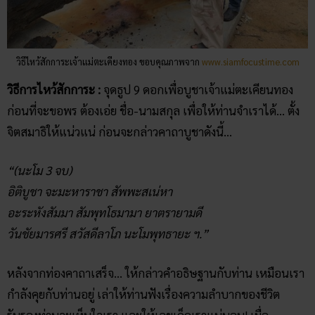
วิธีไหว้สักการะเจ้าแม่ตะเคียงทอง ขอบคุณภาพจาก
www.siamfocustime.com
วิธีการไหว้สักการะ :
จุดธูป 9 ดอกเพื่อบูชาเจ้าแม่ตะเคียนทอง
ก่อนที่จะขอพร ต้องเอ่ย ชื่อ-นามสกุล เพื่อให้ท่านจำเราได้… ตั้ง
จิตสมาธิให้แน่วแน่ ก่อนจะกล่าวคาถาบูชาดังนี้…
“(นะโม 3 จบ)
อิติบูชา จะมะหาราชา สัพพะสเน่หา
อะระหังสัมมา สัมพุทโธมามา ยาตรายามดี
วันชัยมารศรี สวัสดีลาโภ นะโมพุทธายะ ฯ.”
หลังจากท่องคาถาเสร็จ… ให้กล่าวคำอธิษฐานกับท่าน เหมือนเรา
กำลังคุยกับท่านอยู่
เล่าให้ท่านฟังเรื่องความลำบากของชีวิต
รับรองท่านจะเห็นใจเรา และให้เลขเด็ดเราแน่นอน! เมื่อ