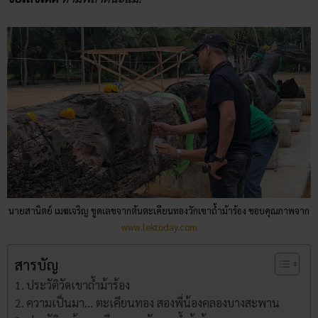
นายสานิตย์ เมฆเจริญ ขูดเลขจากต้นตะเคียนทองวักเขาถ้ำม้าร้อง ขอบคุณภาพจาก
www.lektoday.com
สารบัญ
ประวัติวัดเขาถ้ำม้าร้อง
ความเป็นมา… ตะเคียนทอง ​สองพี่น้องคลองบางสะพาน