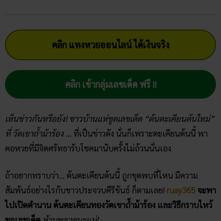
คลิก แทงหวยออนไลน์ ได้เงินจริง
คลิก เข้ากลุ่มเลขเด็ด ฟรี !!
เห็นข่าวกันหรือยัง! ชาวบ้านแห่ขูดเลขเด็ด “ต้นตะเคียนต้นใหม่”
ที่ ​วัดเขาถ้ำม้าร้อง
… ที่เป็นข่าวดัง นั่นก็เพราะตะเคียนต้นนี้ พา
คอหวยที่มีจิตศรัทธารับโชคมานับครั้งไม่ถ้วนนั่นเอง
ถ้าอยากทราบว่า… ต้นตะเคียนต้นนี้ ถูกขุดพบที่ไหน มีความ
สัมพันธ์อย่างไรกับชาวประจวบคีรีขันธ์ ก็ตามเลย!
ruay365
จะพา
ไปเปิดตำนาน ต้นตะเคียนทอง​วัดเขาถ้ำม้าร้อง และวิธีกราบไหว้
ขอเลขเด็ด
ห้ามพลาดนะแม่!