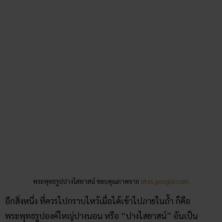
พระพุทธรูปองค์ใหญ่ปางนอน หรือ “ปางไสยาสน์” อันเป็น
พระพุทธรูปของคนที่เกิดอังคาร ไปไหว้แล้วชีวิตจะมีความสุข มี
สิ่งดี ๆ เข้ามา…
คาถาสวดบูชาได้แก่
“ยัสสานุภาวะโต ยักขา เนวะ ทัสเสนติ ภิงส
ะนัง ยัมหิ เจวานุยุญชันโต รัตตินทิวะมะตันทิโต สุขัง สุปะติ สุตโต
จะ ปาปัง กิญจิ นะ ปัสสะติ เอวะมาทิคุณูเปตัง ปะริตตันตัมภะณา
มะ เส ฯ”
…สวด 8 จบจะทำให้บังเกิดความสุขและสิริมงคล
บันดาลโชคลาภ!
นอกจากสิ่งศักดิ์สิทธิ์ภายในถ้ำแล้ว… ก็ยังมีสิ่งที่ห้ามพลาด อย่าง
เช่น หินงอกหินย้อยภายในถ้ำ ที่มีลักษณะคล้ายหัวม้าอีกด้วยนะ
ใครเดินทางไปกราบไหว้ขอเลขจากตะเคียนทอง ก็อย่าพลาดชม
ความสวยงามในถ้ำล่ะ!
สรุปส่งท้าย