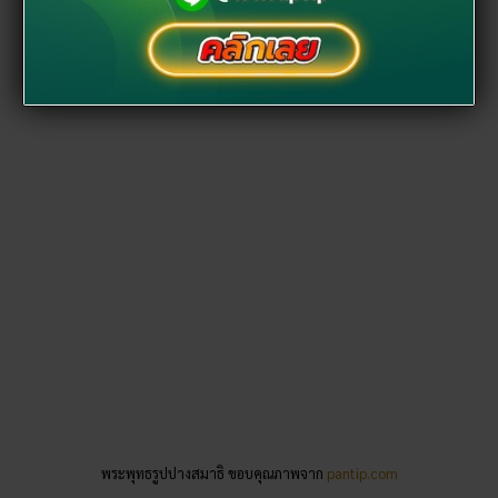
พระพุทธรูปปางสมาธิ ขอบคุณภาพจาก
pantip.com
ถ้าได้เข้าไปภายในถ้ำ ของวัดเขาถ้ำม้าร้อง จะพบกับพระพุทธรูป
ปางสมาธิเรียงรายอยู่ข้างผนังถ้ำ งดงามและดูขลังอย่างมาก ถ้ามี
โอกาสได้เข้าไป ก็ควรแวะไปกราบไหว้ โดยเฉพาะคนที่เกิดวัน
พฤหัสบดี เพราะเป็นพระพุทธรูปประจำวันเกิด…
สามารถบูชาได้โดยท่องคาถา
“ปูเรนตัม โพธิสัมภาเร นิพพัตตัง โม
ระโยนิยัง เยนะ สังวิหิตารักขัง มะหาสัตตัง วะเนจะราฯ จิรัสสัง
วายะมันตาปิ เนวะ สักขิงสุ คัณหิตุง พรัหมะ มันตินติ อักขาตัง ปะ
ริตตัน ตัมภะฌามะเหฯ”
…ท่องทั้งหมด 19 จบ รับรองชีวิตจะมีแต่
สิ่งมงคลเข้ามา!