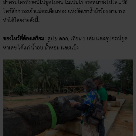
สำหรับใครที่งวดนี้ไปขูดไม่ทัน ไม่เป็นไร งวดหน้ายังไปได้… วิธี
ไหว้สักการะเจ้าแม่ตะเคียนทอง แห่งวัดเขาถ้ำม้าร้อง สามารถ
ทำได้โดยง่ายดังนี้…
ของไหว้ที่ต้องเตรียม :
ธูป 9 ดอก, เทียน 1 เล่ม และอุปกรณ์ขูด
หาเลข ได้แก่ น้ำอบ น้ำหอม และแป้ง