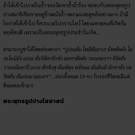
พระพุทธรูปปางไสยาสน์
พระพุทธรูปปางไสยาสน์ ขอบคุณภาพจาก
sites.google.com
อีกสิ่งหนึ่ง ที่ควรไปกราบไหว้เมื่อได้เข้าไปภายในถ้ำ ก็คือ