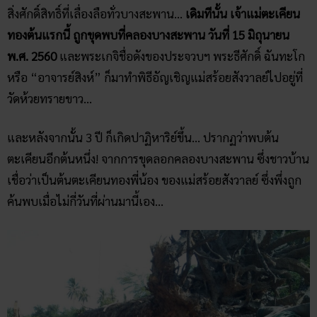
สิ่งศักดิ์สิทธิ์ที่เลื่องลือทั่วบางสะพาน…
เดิมทีนั้น เจ้าแม่ตะเคียน
ทองต้นแรกนี้ ถูกขุดพบที่คลองบางสะพาน วันที่ 15 มิถุนายน
พ.ศ. 2560
และพระเกจิชื่อดังของประจวบฯ พระธีศักดิ์ ฉันทะโก
หรือ “อาจารย์สิงห์” ก็มาทำพิธีอัญเชิญแม่สร้อยสังวาลย์ไปอยู่ที่
วัดห้วยทรายขาว…
และหลังจากนั้น 3 ปี ก็เกิดปาฏิหาริย์ขึ้น… ปรากฏว่าพบต้น
ตะเคียนอีกต้นหนึ่ง! จากการขุดลอกคลองบางสะพาน ซึ่งชาวบ้าน
เชื่อว่าเป็นต้นตะเคียนทองพี่น้อง ของแม่สร้อยสังวาลย์ ซึ่งพึ่งถูก
ค้นพบเมื่อไม่กี่วันที่ผ่านมานี้เอง…