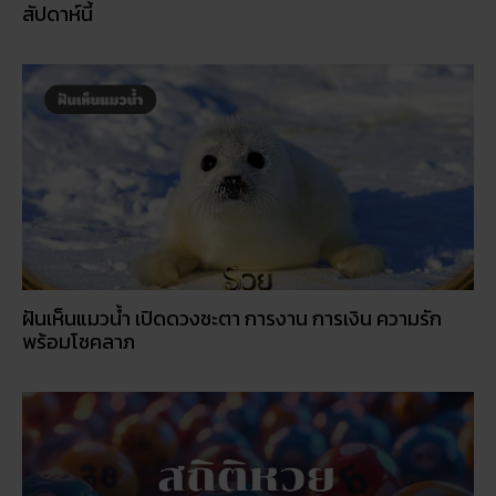
สถิติหวยออกวันอาทิตย์ ตรวจหวยทุกงวด ค้นหาเลขเด็ด
ประจำวัน