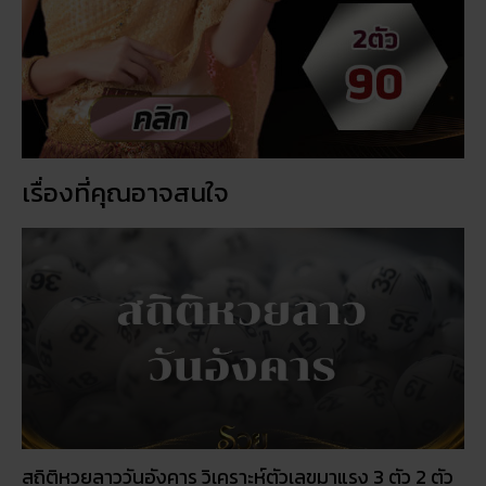
สถิติหวยลาววันอังคาร วิเคราะห์ตัวเลขมาแรง 3 ตัว 2 ตัว
สัปดาห์นี้
ฝันเห็นแมวน้ำ เปิดดวงชะตา การงาน การเงิน ความรัก
พร้อมโชคลาภ