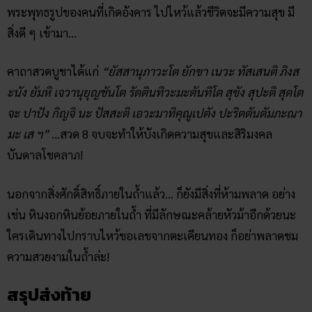
ใครที่จะเดินทางไปไหว้ ต้นตะเคียนทอง วัดเขาถ้ำม้าร้อง ไม่ต้อง
รีบไป… เพราะ
ตะเคียนต้นนี้ พึ่งถูกขุดพบเมื่อช่วงวันออกพรรษา
ปี 2563 ที่ผ่านมานี้เอง! โดยถูกขุดพบที่ลอกคลองบางสะพาน ที่
เดียวกับต้นตะเคียนทอง “แม่สร้อยสังวาลย์”
และชาวบ้านเชื่อว่า
ทั้งสองเป็นพี่น้องกัน!
อย่างไรก็ตาม… ตะเคียนทองผู้พี่แม่สร้อยสังวาลย์ ก็ให้โชคมาแล้ว
หลายงวดติด! ดังนั้นเจ้าแม่ตะเคียนผู้น้องก็คงศักดิ์สิทธิ์ไม่แพ้กัน
ใครที่ยังไม่มีเลขก็เล่น 399, 73 และ 37 ได้! เป็นเลขที่ชาวบ้านขูด
มาสด ๆ ร้อน ๆ จากตะเคียนทองวัดเขาถ้ำม้าร้อง
นอกจากนั้น…
ใครที่จะเดินทางไปกราบไหว้เจ้าแม่ตะเคียนที่วัด
เขาถ้ำม้าร้อง ก็ห้ามพลาดเยี่ยมชมถ้ำเด็ดขาด!
เพราะยังมีสิ่ง
ศักดิ์สิทธิ์อีกมากมายภายในถ้ำ ทั้งบ่อน้ำศักดิ์สิทธิ์ที่มีน้ำทิพย์ใส