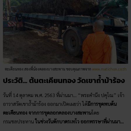
ตะเคียนทอง ​สองพี่น้องคลองบางสะพาน ขอบคุณภาพจาก
www.matichon.co.th
ประวัติ… ต้นตะเคียนทอง​ ​วัดเขาถ้ำม้าร้อง
วันที่ 14 ตุลาคม พ.ศ. 2563 ที่ผ่านมา… “พระคำนึง ปคุโณ” เจ้า
อาวาสวัดเขาถ้ำม้าร้อง ออกมาเปิดเผยว่า ได้
มีการขุดพบต้น
ตะเคียนทอง
จากการขุดลอกคลองบางสะพาน
โดย
กรมชลประทาน
ในช่วงวันตักบาตรเทโว ออกพรรษาที่ผ่านมา…