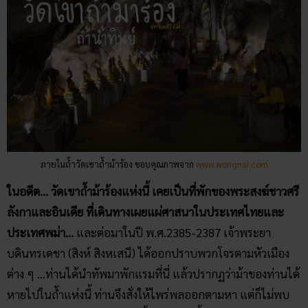
ภายในถ้ำวัดเขาถ้ำม้าร้อง ขอบคุณภาพจาก
www.wongnai.com
ในอดีต… วัดเขาถ้ำม้าร้องแห่งนี้ เคยเป็นที่พักของพระสงฆ์ชาวศรี
ลังกาและอินเดีย ที่เดินทางเผยแผ่ศาสนาในประเทศไทยและ
ประเทศพม่า…
และต่อมาในปี พ.ศ.2385-2387 เจ้าพระยา
บดินทรเดชา (สิงห์ สิงหเสนี) ได้ออกปราบพวกโจรตามหัวเมือง
ต่าง ๆ …ท่านได้นำทัพมาพักแรมที่นี่ แล้วปรากฏว่าม้าของท่านได้
หายไปในถ้ำแห่งนี้ ท่านจึงสั่งให้ไพร่พลออกตามหา แต่ก็ไม่พบ