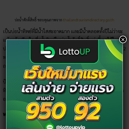
ประกอบพระราชพิธีสำคัญต่าง ๆ เช่น พิธีครบรอบ 60 พรรษา 72
พรรษา ครบรอบครองราชย์ โดยได้มีการตักน้ำทิพย์เพื่อนำไป
ถวายแด่พระบาทสมเด็จพระเจ้าอยู่หัวด้วย
×
ปัจจุบันทางวัดเอง ก็ได้อนุญาตให้ผู้ที่มากราบไหว้สามารถตักน้ำ
ทิพย์กลับบ้านได้คนละ 1 ขวด… อีกทั้งบริเวณใกล้ ๆ ยังมีบ่อปลา
อายุกว่า 10 ปี ที่สามารถให้อาหารปลาได้ด้วยนะ!
พระพุทธรูปปางสมาธิ