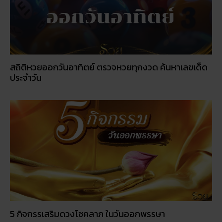
5 กิจกรรเสริมดวงโชคลาภ ในวันออกพรรษา
วัดพนัญเชิง โบราณสถานกรุงเก่า จ.พระนครศรีอยุธยา