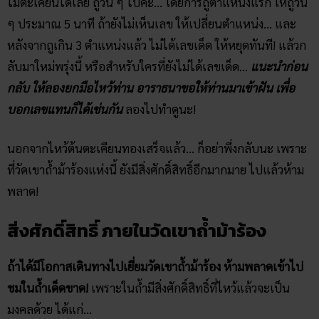
ไม้ตะเคียนได้เลย ถูวน ๆ ไปค่ะ… โดยการถูตำแหน่งแรก ให้ถูวน
ๆ ประมาณ 5 นาที ถ้ายังไม่เห็นเลข ให้เปลี่ยนตำแหน่ง… และ
หลังจากถูเกิน 3 ตำแหน่งแล้ว ไม่ได้เลขเด็ด ให้หยุดทันที! แล้วก
ลับมาใหม่พรุ่งนี้ หรือสำหรับใครที่ยังไม่ได้เลขเด็ด…
แนะนำก่อน
กลับ ให้ลองยกมือไหว้ท่าน อาราธนาขอให้ท่านมาเข้าฝัน เพื่อ
บอกเลขแทนก็ได้เช่นกัน
ลองไปทำดูนะ!
นอกจากไหว้ต้นตะเคียนทองเสร็จแล้ว… ก็อย่าพึ่งกลับนะ เพราะ
ที่วัดเขาถ้ำม้าร้องแห่งนี้ ยังมีสิ่งศักดิ์สิทธิ์อีกมากมาย ไปแล้วห้าม
พลาด!
สิ่งศักดิ์สิทธิ์ ภายใน​วัดเขาถ้ำม้าร้อง
ถ้าได้มีโอกาสเดินทางไปเยี่ยมวัดเขาถ้ำม้าร้อง ห้ามพลาดเข้าไป
ชมในถ้ำเด็ดขาด!
เพราะในถ้ำมีสิ่งศักดิ์สิทธิ์ที่ไหว้แล้วจะเป็น
มงคลด้วย ได้แก่…