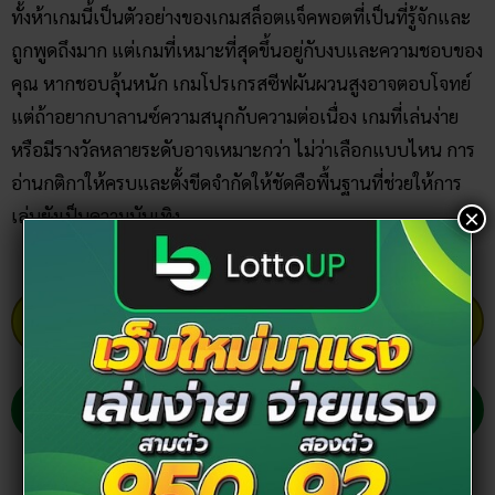
ทั้งห้าเกมนี้เป็นตัวอย่างของเกมสล็อตแจ็คพอตที่เป็นที่รู้จักและ
ถูกพูดถึงมาก แต่เกมที่เหมาะที่สุดขึ้นอยู่กับงบและความชอบของ
คุณ หากชอบลุ้นหนัก เกมโปรเกรสซีฟผันผวนสูงอาจตอบโจทย์
แต่ถ้าอยากบาลานซ์ความสนุกกับความต่อเนื่อง เกมที่เล่นง่าย
หรือมีรางวัลหลายระดับอาจเหมาะกว่า ไม่ว่าเลือกแบบไหน การ
อ่านกติกาให้ครบและตั้งขีดจำกัดให้ชัดคือพื้นฐานที่ช่วยให้การ
เล่นยังเป็นความบันเทิง
×
คลิก แทงหวยออนไลน์ ได้เงินจริง
คลิก เข้ากลุ่มเลขเด็ด ฟรี !!
Facebook
Twitter
Email