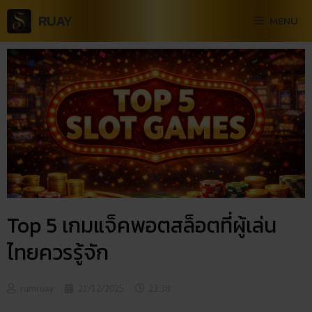
RUAY
MENU
Top 5 เกมแจ็คพอตสล็อตที่ผู้เล่น
ไทยควรรู้จัก
rumruay
21/12/2025
23:38