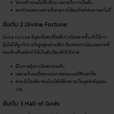
โครงสร้างเกมไม่ซับซ้อน เหมาะกับการเริ่มต้น
ควรกำหนดงบเพราะจังหวะการได้ผลลัพธ์เด่นอาจมาไม่ถี่
อันดับ 2 Divine Fortune
Divine Fortune มีจุดแข็งตรงที่ระดับรางวัลหลายชั้น ทำให้การ
ลุ้นไม่ได้ผูกกับรางวัลสูงสุดอย่างเดียว ธีมเทพปกรณัมและภาพที่
ค่อนข้างทันสมัยทำให้เป็นตัวเลือกที่เข้าถึงง่าย
มีโอกาสลุ้นรางวัลหลายระดับ
เหมาะกับคนที่ชอบเกมภาพสวยและมีฟีเจอร์ชัด
ควรเข้าใจกติกาช่วงโบนัสให้ดีเพราะเป็นจุดสำคัญของ
เกม
อันดับ 3 Hall of Gods