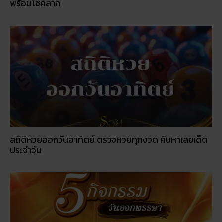
พร้อมโชคลาภ
สถิติหวยออกวันอาทิตย์ ตรวจหวยทุกงวด ค้นหาเลขเด็ด
ประจำวัน