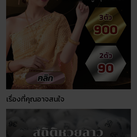
เรื่องที่คุณอาจสนใจ