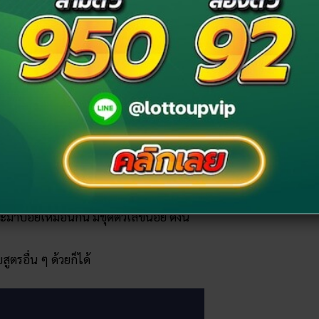
ือกเล่นเฉพาะ 9 แต้ม ชุดเดียว หรืออาจจะเลือกเล่นชุด 9
าอาจจะเล่นล่างหรือบนอย่างเดียว หรือเล่นทั้งบนกับล่างได้
ุนที่เรามี
 54, 63, 72, 81, 90
 64, 73, 82, 91
 74, 83, 92
ขจะมาบ่อยเหมือนกัน มีชุดตัวเลขน้อย ดังนี้
ูตรอื่น ๆ ด้วยก็ได้