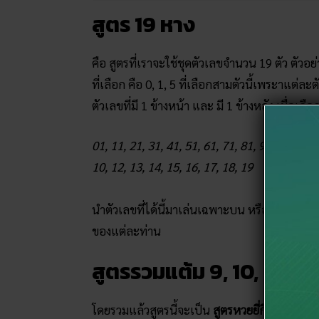
สูตร 19 หาง
คือ สูตรที่เราจะใช้ชุดตัวเลขจำนวน 19 ตัว ตัวอย
ที่เลือก คือ 0, 1, 5 ที่เลือกสามตัวนี้เพระาแต่ละต
ตัวเลขที่มี 1 ข้างหน้า และ มี 1 ข้างหลัง เมื่อเล
01, 11, 21, 31, 41, 51, 61, 71, 81, 91
10, 12, 13, 14, 15, 16, 17, 18, 19
นำตัวเลขที่ได้นี้มาเล่นเฉพาะบน หรือล่าง ก็ได้ หร
ของแต่ละท่าน
สูตรรวมแต้ม 9, 10, 11
โดยรวมแล้วสูตรนี้จะเป็น
สูตรหวยยี่กี
ที่นิยมอีก