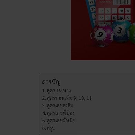
สารบัญ
สูตร 19 หาง
สูตรรวมแต้ม 9, 10, 11
สูตรเลขลงสิบ
สูตรเลขพี่น้อง
สูตรเลขผัวเมีย
สรุป