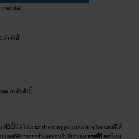
รวยออนไลน์
ตัว ดังนี้
มด 20 ตัว ดังนี้
กที่มีนี้ก็ได้ ให้เรามาทำตารางดูสูตรแบบง่าย ๆ โดยแยกสีให้
สอบดูสถิติการออกตัวเลขของเว็ปที่เราเล่น
หวยยี่กี
สูตรไหน