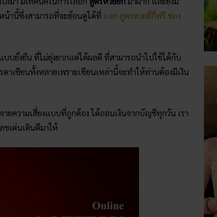
แม่โลมา มีเทคนิคในการเลือก
สูตรหวยยี่กี
มาฝาก และยังมี
านี้ซึ่งสามารถที่จะย้อนดูได้ที่
แจก สูตรหวยยี่กี่ฟรี ช่อง
บบยั่งยืน ที่ไม่ยุ่งยากแต่ได้ผลดี ที่สามารถนำไปใช้ได้กับ
บรรดาเซียนทั้งหลายเพราะเซียนเหล่านี้จะทำให้ท่านต้องมีเงิน
ายความเสี่ยงแบบที่ถูกต้อง ได้ถอนเงินจากบัญชีทุกวัน เรา
ดเลขเด่นเดินดีมาให้