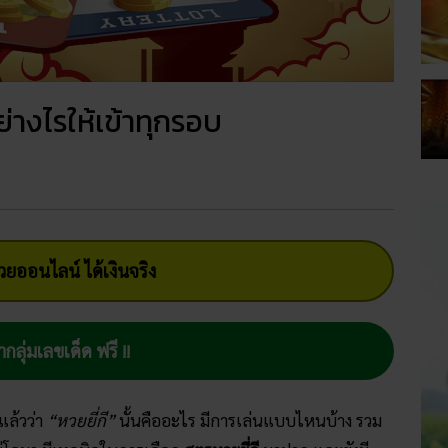
ย่างไรให้เข้าทุกรอบ
ยออนไลน์ ได้เงินจริง
ากลุ่มเลขเด็ด ฟรี !!
แล้วว่า
“หวยยี่กี”
นั้นคืออะไร มีการเล่นแบบไหนบ้าง รวม