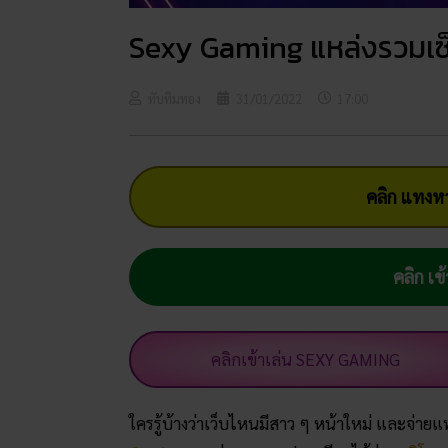
Sexy Gaming แหล่งรวมเซ็ก
ทับทิมทอง
31/01/2022
17:00
คลิก แทงหว
คลิก เข้
คลิกเข้าเล่น SEXY GAMING
ใครรู้บ้างว่าเว็บไหนมีสาว ๆ หน้าใหม่ และจ่ายแพงท