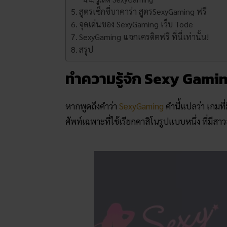
สูตรเซ็กซี่บาคาร่า สูตรSexyGaming ฟรี
จุดเด่นของ SexyGaming เว็บ Tode
SexyGaming แจกเครดิตฟรี ที่นี่เท่านั้น!
สรุป
ทำความรู้จัก Sexy Gami
หากพูดถึงคำว่า
SexyGaming
คำนี้แปลว่า เกมที
ศัพท์เฉพาะที่ใช้เรียกคาสิโนรูปแบบหนึ่ง ที่มีส