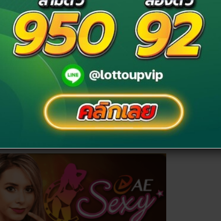
กมชนิดนี้ยังจ่ายเงินรางวัลดีด้วย
รได้ที่ไหน? ต้องเสียเงินแรก
บาคาร่าออนไลน์
,
ไฮโลออนไลน์
, เสือมังกร,
รูเล็ตออน
นี้ถือเป็นเว็บที่ร่วมพัฒนาเกมกับค่าย AE โดยตรง เรียกได้ว่า
น โดยในเว็บนี้มีเซ็กซี่เกมครบทุกประเภท ไม่ว่าจะเป็น