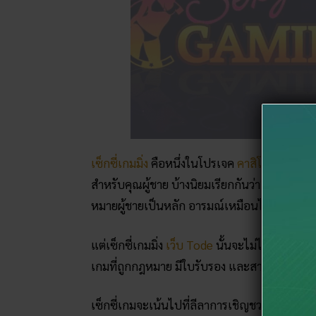
เซ็กซี่เกมมิ่ง
คือหนึ่งในโปรเจค
คาสิโนออนไลน์
สำหรับคุณผู้ชาย บ้างนิยมเรียกกันว่า AE Sexy ห
หมายผู้ชายเป็นหลัก อารมณ์เหมือนไปที่คาสิโนล
แต่เซ็กซี่เกมมิ่ง
เว็บ Tode
นั้นจะไม่ได้โป๊เปลือ
เกมที่ถูกกฎหมาย มีใบรับรอง และสาว ๆ ที่มาเป็น
เซ็กซี่เกมจะเน้นไปที่ลีลาการเชิญชวนผู้เล่นให้เคล