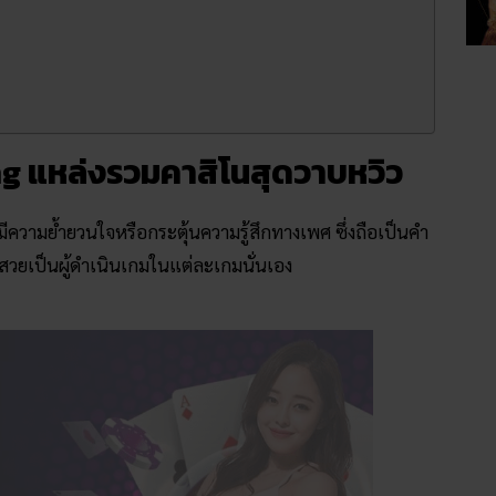
ng แหล่งรวมคาสิโนสุดวาบหวิว
่มีความย้ำยวนใจหรือกระตุ้นความรู้สึกทางเพศ ซึ่งถือเป็นคำ
าวสวยเป็นผู้ดำเนินเกมในแต่ละเกมนั่นเอง