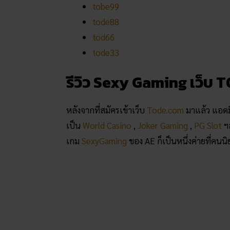
tobe99
tode88
tod66
tode33
รีวิว Sexy Gaming เว็บ TO
หลังจากที่สมัครเข้าเว็บ
Tode.com
มาแล้ว แอดม
เป็น
World Casino
,
Joker Gaming
,
PG Slot
ฯล
เกม
SexyGaming
ของ AE ก็เป็นหนึ่งค่ายที่คนนิ