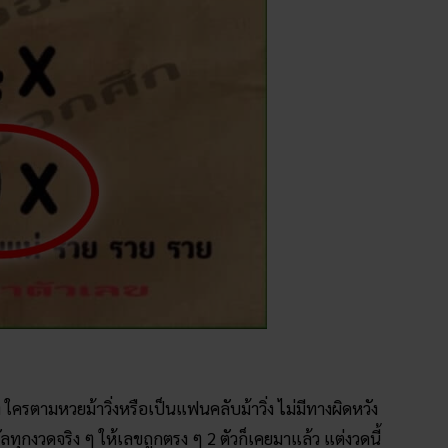
๊ง ใครตามหวยม้าวิ่งหรือเป็นแฟนคลับม้าวิ่ง ไม่มีทางผิดหวัง
ลทุกงวดจริง ๆ ให้เลขถูกตรง ๆ 2 ตัวก็เคยมาแล้ว แต่งวดนี้