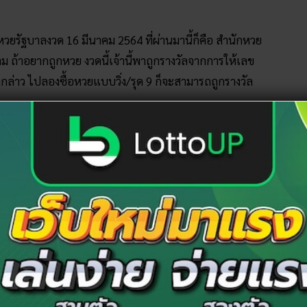
วยรัฐบาลงวด 16 มีนาคม 2564 ที่ผ่านมานี้ก็คือ สำนักหวย
ตาม ถ้าอยากถูกหวย งวดนี้เจ้านี้พาถูกรางวัลจากการให้เลข
ล่าว ไปลองซื้อหวยแบบวิ่ง/รุด 9 ก็จะสามารถถูกรางวัล