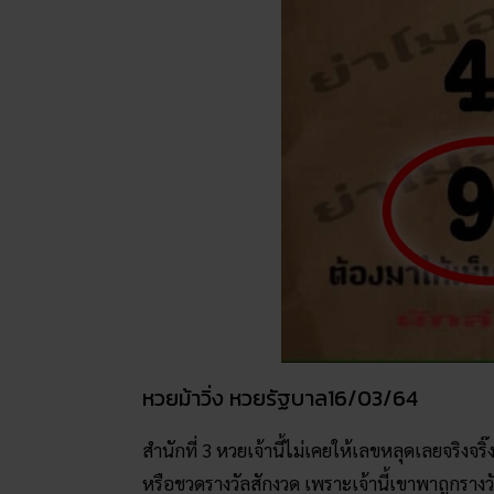
หวยม้าวิ่ง หวยรัฐบาล16/03/64
สำนักที่ 3 หวยเจ้านี้ไม่เคยให้เลขหลุดเลยจริงจริ
หรือชวดรางวัลสักงวด เพราะเจ้านี้เขาพาถูกรางวั