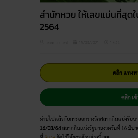
สำนักหวย ให้เลขแม่นที่สุ
2564
team-content
19/03/2021
17:44
คลิก แทงหว
คลิก เข้
ผ่านไปแล้วกับการออกรางวัลสลากกินแบ่งรับบา
16/03/64
สลากกินเเบ่งรัฐบาลงวดวันที่ 16 มี
ที่
Ruay
จัดไว้ให้ตามด้านล่างนี้เลย