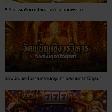
5 กิจกรรเสริมดวงโชคลาภ ในวันออกพรรษา
วัดพนัญเชิง โบราณสถานกรุงเก่า จ.พระนครศรีอยุธยา