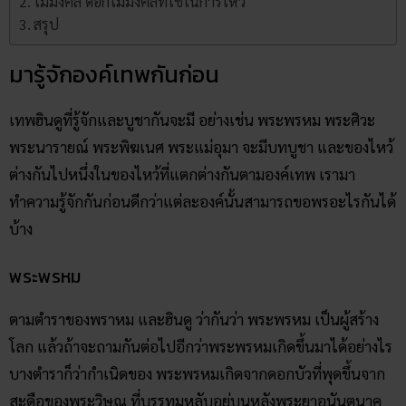
ไม้มงคล ดอกไม้มงคลที่ใช้ในการไหว้
สรุป
มารู้จักองค์เทพกันก่อน
เทพฮินดูที่รู้จักและบูชากันจะมี อย่างเช่น พระพรหม พระศิวะ
พระนารายณ์ พระพิฆเนศ พระแม่อุมา จะมีบทบูชา และของไหว้
ต่างกันไปหนึ่งในของไหว้ที่แตกต่างกันตามองค์เทพ เรามา
ทำความรู้จักกันก่อนดีกว่าแต่ละองค์นั้นสามารถขอพรอะไรกันได้
บ้าง
พระพรหม
ตามตำราของพราหม และฮินดู ว่ากันว่า พระพรหม เป็นผู้สร้าง
โลก แล้วถ้าจะถามกันต่อไปอีกว่าพระพรหมเกิดขึ้นมาได้อย่างไร
บางตำราก็ว่ากำเนิดของ พระพรหมเกิดจากดอกบัวที่พุดขึ้นจาก
สะดือของพระวิษณุ ที่บรรทมหลับอยู่บนหลังพระยาอนันตนาค