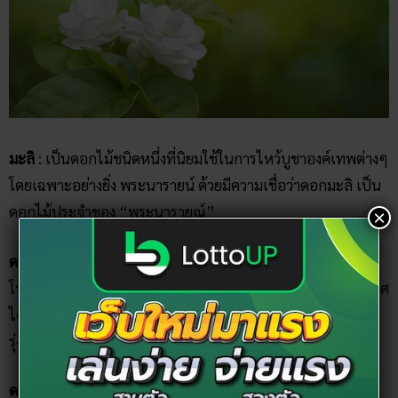
มะลิ
: เป็นดอกไม้ชนิดหนึ่งที่นิยมใช้ในการไหว้บูชาองค์เทพต่างๆ
โดยเฉพาะอย่างยิ่ง พระนารายน์ ด้วยมีความเชื่อว่าดอกมะลิ เป็น
ดอกไม้ประจำของ “พระนารายณ์”
×
ดอกชบาแดง
: เป็นดอกไม้ที่ พระแม่ทุรคา หรือพระแม่กาลี ทรง
โปรดมากอีกหนึ่งอย่าง ทั้งนี้ยังเป็นดอกไม้ที่นำมาบูชาพระพิฆเนศ
ได้อีกด้วย ตามความหมายของดอกชบาสีแดงคือ ความรุ่งโรจน์
รุ่งเรือง
ดอกบัวหลวง
: เป็นดอกไม้สารพัดประโยชน์เลยทีเดียว เพราะ