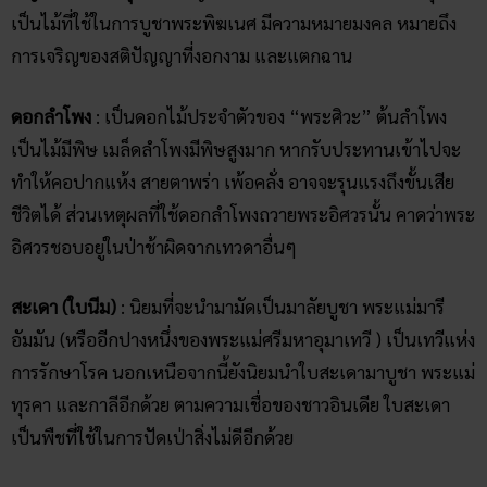
เป็นไม้ที่ใช้ในการบูชาพระพิฆเนศ มีความหมายมงคล หมายถึง
การเจริญของสติปัญญาที่งอกงาม และแตกฉาน
ดอกลำโพง
: เป็นดอกไม้ประจำตัวของ “พระศิวะ” ต้นลำโพง
เป็นไม้มีพิษ เมล็ดลำโพงมีพิษสูงมาก หากรับประทานเข้าไปจะ
ทำให้คอปากแห้ง สายตาพร่า เพ้อคลั่ง อาจจะรุนแรงถึงขั้นเสีย
ชีวิตได้ ส่วนเหตุผลที่ใช้ดอกลำโพงถวายพระอิศวรนั้น คาดว่าพระ
อิศวรชอบอยู่ในป่าช้าผิดจากเทวดาอื่นๆ
สะเดา (ใบนีม)
: นิยมที่จะนำมามัดเป็นมาลัยบูชา พระแม่มารี
อัมมัน (หรืออีกปางหนึ่งของพระแม่ศรีมหาอุมาเทวี ) เป็นเทวีแห่ง
การรักษาโรค นอกเหนือจากนี้ยังนิยมนำใบสะเดามาบูชา พระแม่
ทุรคา และกาลีอีกด้วย ตามความเชื่อของชาวอินเดีย ใบสะเดา
เป็นพืชที่ใช้ในการปัดเป่าสิ่งไม่ดีอีกด้วย