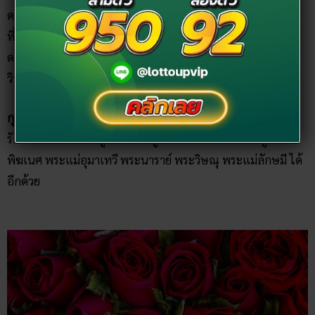
ดอกบัวนั้นเป็นดอกไม้ที่เกี่ยวข้องกับศาสนามาช้านานในตำนาน
ที่เกี่ยวข้องกับศาสนาจะมีดอกบัวเข้าไปเกียวข้องอยู่เสมอ โดย
ดอกบัวหลวงนี้นิยมนำมาบูชาพระพรหม พระลักษมี และพระ
วิษณุ
กุหลาบแดง
: เนื่องจากดอกกุหลายนั้นเป็นสัญลักษณ์ของความ
รัก จึงนิยมใช้ในการบูชาพระตรีมูรติ นอกจากนี้ยังนำมาบูชาพระ
พิฆเนศ พระแม่อุมาเทวี พระนาราย์ พระวิษณุ พระแม่ลักษมี ได้
อีกด้วย