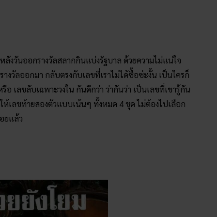
 หลังวันออกรางวัลสลากกินแบ่งรัฐบาล ด้วยความไม่แน่ใจ
างวัลออกมา กลับตรงกับเลขที่เราไม่ได้ซื้อซ่ะงั้น เป็นใครก็
รือ เลขลับเฉพาะวงใน กันดีกว่า ว่ากันว่า เป็นเลขที่เขารู้กัน
อ ให้เลขท้ายสองตัวแบบเน้นๆ ทั้งหมด 4 ชุด ไม่ต้องไปเลือก
้อยแล้ว