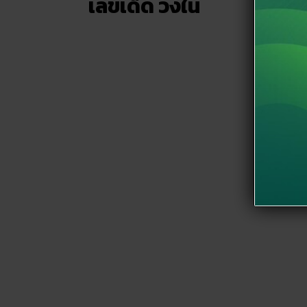
เลขเด็ด วงใน