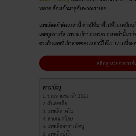
พลาด ต้องเข้ามาดูกับพวกเราเลย
เลขเด็ดเจ้าดังเหล่านี้ ต่างมีที่มาที่ไปที่ไม่เห
เคยถูกรางวัล เพราะเจ้าของหวยซองเหล่านี้มาก
ตรงกับเลขที่เจ้าหวยซองเหล่านี้ให้ไป แบบนี้จ
คลิกดู หวยอาจารย์ห
สารบัญ
รวมหวยซองดัง 2021
ผังเลขเด็ด
เลขเด็ด วงใน
หวยเณรน้อย
เลขเด็ดอาจารย์หนู
เลขเด็ดนู๋น้ำ