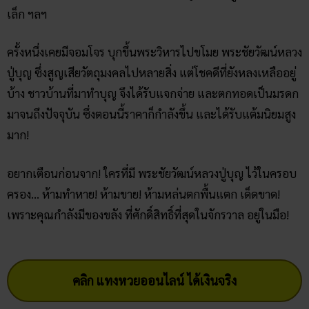
ครั้งหนึ่งเคยมีจอมโจร บุกขึ้นพระวิหารไปขโมย พระชัยวัฒน์หลวง
ปู่บุญ ซึ่งสูญเสียวัตถุมงคลไปหลายสิ่ง แต่โชคดีที่ยังหลงเหลืออยู่
บ้าง ชาวบ้านที่มาทำบุญ จึงได้รับแจกจ่าย และตกทอดเป็นมรดก
มาจนถึงปัจจุบัน ซึ่งตอนนี้ราคาก็กำลังขึ้น และได้รับแต้มนิยมสูง
มาก!
อยากเตือนก่อนจาก! ใครที่มี พระชัยวัฒน์หลวงปู่บุญ ไว้ในครอบ
ครอง… ห้ามทำหาย! ห้ามขาย! ห้ามหล่นตกพื้นแตก เด็ดขาด!
เพราะคุณกำลังมีของขลัง ที่ศักดิ์สิทธิ์ที่สุดในจักรวาล อยู่ในมือ!
คลิก แทงหวยออนไลน์ ได้เงินจริง
คลิก เข้ากลุ่มเลขเด็ด ฟรี !!