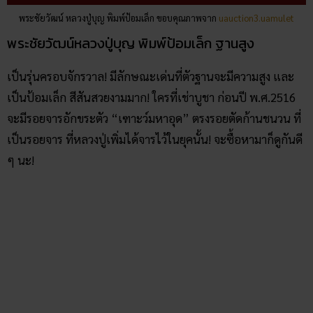
พระชัยวัฒน์ หลวงปู่บุญ พิมพ์ป้อมเล็ก ขอบคุณภาพจาก
uauction3.uamulet
พระชัยวัฒน์หลวงปู่บุญ พิมพ์ป้อมเล็ก ฐานสูง
เป็นรุ่นครอบจักรวาล! มีลักษณะเด่นที่ตัวฐานจะมีความสูง และ
เป็นป้อมเล็ก สีสันสวยงามมาก! ใครที่เช่าบูชา ก่อนปี พ.ศ.2516
จะมีรอยจารอักขระตัว “เฑาะว์มหาอุด” ตรงรอยตัดก้านชนวน ที่
เป็นรอยจาร ที่หลวงปู่เพิ่มได้จารไว้ในยุคนั้น! จะซื้อหามาก็ดูกันดี
ๆ นะ!