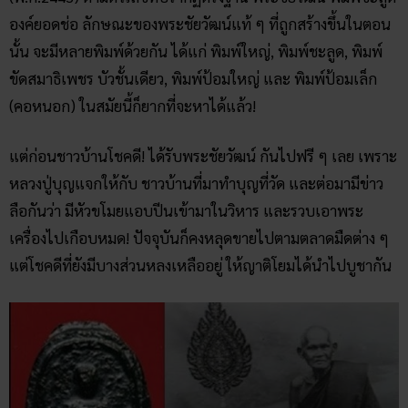
องค์ยอดช่อ ลักษณะของพระชัยวัฒน์แท้ ๆ ที่ถูกสร้างขึ้นในตอน
นั้น จะมีหลายพิมพ์ด้วยกัน ได้แก่ พิมพ์ใหญ่, พิมพ์ชะลูด, พิมพ์
ขัดสมาธิเพชร บัวชั้นเดียว, พิมพ์ป้อมใหญ่ และ พิมพ์ป้อมเล็ก
(คอหนอก) ในสมัยนี้ก็ยากที่จะหาได้แล้ว!
แต่ก่อนชาวบ้านโชคดี! ได้รับพระชัยวัฒน์ กันไปฟรี ๆ เลย เพราะ
หลวงปู่บุญแจกให้กับ ชาวบ้านที่มาทำบุญที่วัด และต่อมามีข่าว
ลือกันว่า มีหัวขโมยแอบปีนเข้ามาในวิหาร และรวบเอาพระ
เครื่องไปเกือบหมด! ปัจจุบันก็คงหลุดขายไปตามตลาดมืดต่าง ๆ
แต่โชคดีที่ยังมีบางส่วนหลงเหลืออยู่ ให้ญาติโยมได้นำไปบูชากัน