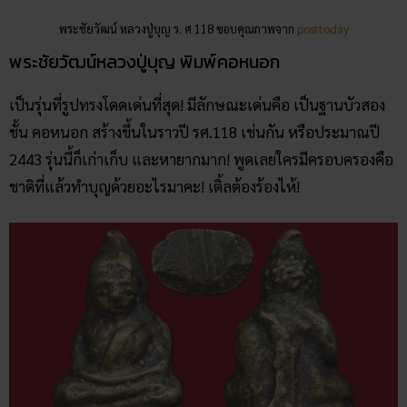
พระชัยวัฒน์หลวงปู่บุญ พิมพ์คอหนอก
เป็นรุ่นที่รูปทรงโดดเด่นที่สุด! มีลักษณะเด่นคือ เป็นฐานบัวสอง
ชั้น คอหนอก สร้างขึ้นในราวปี รศ.118 เช่นกัน หรือประมาณปี
2443 รุ่นนี้ก็เก่าเก็บ และหายากมาก! พูดเลยใครมีครอบครองคือ
ชาติที่แล้วทำบุญด้วยอะไรมาคะ! เติ้ลต้องร้องไห้!