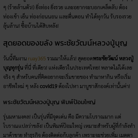
ๆ (ร้ายล้านตัว!) ยิ่งท่อง ยิ่งรวย และอยากจะบอกเคล็ดลับ ต้อง
ท่องเช้า เย็น ท่องก่อนนอน และตื่นตอน ทำได้ทุกวัน รับรองรวย
ลุ้นล้าน! ซื้อบ้านได้สิบหลัง!
สุดยอดของขลัง พระชัยวัฒน์หลวงปู่บุญ
วันนี้ทีมงาน
ruay365
รวมมาให้แล้ว! สุดยอด
พระชัยวัฒน์ หลวงปู่
บุญทุกรุ่น
ที่นี่ ที่เดียว! แห่งเดียวในประเทศไทย! พลาดไม่ได้เลย
จริง ๆ สำหรับคนที่คิดอยากจะเริ่มขายของ ทำมาหากิน หรือเริ่ม
อาชีพใหม่ ๆ หลัง
covid19
ต้องไปหา มาบูชาสักองค์เท่านั้นค่า!
พระชัยวัฒน์หลวงปู่บุญ พิมพ์ป้อมใหญ่
รุ่นมหามงคล! เป็นรุ่นที่มีจุดเด่น คือ มีความโบราณมาก แต่
โบราณแปลว่าขลัง! เป็นพิมพ์ป้อมใหญ่ เหมาะสำหรับผู้ที่กำลังทำ
มาค้าขาย ทำธุรกิจ ต้องติดต่อกับลูกค้า เพราะจะช่วยเพิ่ม เมตตา