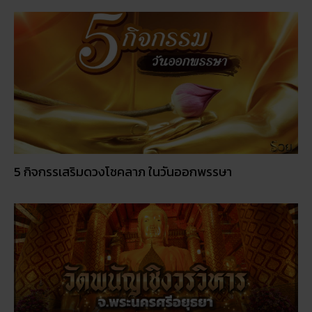
5 กิจกรรเสริมดวงโชคลาภ ในวันออกพรรษา