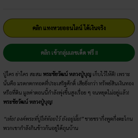
คลิก แทงหวยออนไลน์ ได้เงินจริง
คลิก เข้ากลุ่มเลขเด็ด ฟรี !!
ปู่ใคร ย่าใคร สะสม
พระชัยวัฒน์​ หลวงปู่บุญ
เก็บไว้ให้ดี! เพราะ
นั่นคือ มรดกตกทอดที่ประเสริฐศักดิ์ เสียยิ่งกว่า ทรัพย์สินเงินทอง
หรือที่ดิน มูลค่าตอนนี้กำลังพุ่งขึ้นสูงเรื่อย ๆ จนหยุดไม่อยู่แล้ว!
พระชัยวัฒน์​ หลวงปู่บุญ
!
“เห้ย! องค์พระที่ปู่ให้ห้อยไว้ ยังอยู่มั้ย!”
ชายชรากึ่งพูดกึ่งตะโกน
พวกเขากำลังกินข้าวกันอยู่ใต้ถุนบ้าน