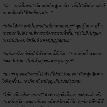
“อ๋อ… องค์นั้นหรอ”
เด็กหนุ่มร่างสูงเกาหัว
“เติ้ลไปเข้าค่าย แล้วก็
เผลอห้อยทิ้งไว้ที่หน้าต่างอ่ะ…”
“เห้ย! ไอ้ห่า! องค์นั้นขายกันเป็นแสนเลยนะ!”
คุณปู่โยนจานข้าว
กระแทกกับโต๊ะ จนข้าวกระจัดกระจายทั่วพื้น
“ทำไมมึงไม่ดูแล
วะ! นั่นมันพระชัยวัฒน์​ หลวงปู่บุญเลยนะ!”
“กลับมาบ้าน ก็พึ่งนึกได้ว่าห้อยทื้งไว้อ่ะ…”
ชายหนุ่มน้ำตาคลอ
“จะกลับไปเอาก็ไม่ได้ อยู่ค่ายเพชรบูรณ์นู่น!”
“เอาน่า ๆ ของมันหายไปแล้ว ก็ให้แล้วไปเถอะ”
เสียงผู้หญิงชรา
ใจดีพูดขึ้น…
“คงมีคนที่เขามีบุญ เก็บไปแล้วแหล่ะ”
“ไอ้ห้าเอ้ย! เสียดายของ!”
ชายชราลุกยืนขึ้น เขาตะโกนเสียงดัง
“องค์นั้นรู้มั้ย เขาแย่งกันขนาดไหน! ใครมีไว้ก็เจริญกัน ได้โชคได้