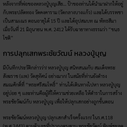
หลังจากที่พ่อของหลวงปู่บุญเสีย… ป้าของท่านได้นำมาฝากให้อยู่
กับพระปลัดทอง วัดคงคาราม (วัดกลางบางแก้ว) และได้บรรพชา
เป็นสามเณร ตอนอายุได้ 15 ปี และได้อุปสมบท ณ พัทธสีมา
เมื่อวันที่ 21 มิถุนายน พ.ศ. 2412 ได้รับฉายาทางธรรมว่า “ขนฺธ
โชติ”
การปลุกเสกพระชัยวัฒน์ หลวงปู่บุญ
มีบันทึกประวัติกล่าวว่า! หลวงปู่บุญ สนิทสนมกับ สมเด็จพระ
สังฆราช (แพ) วัดสุทัศน์ อย่างมาก! ในสมัยที่ท่านยังดำรง
สมณศักดิ์ที่ “พระศรีสมโพธิ์” ท่านได้เดินทางไปหา หลวงปู่บุญ
อยู่บ่อย ๆ และท่านคือผู้ที่ให้ความช่วยเหลือ ให้ตำราในการสร้าง
พระชัยวัฒน์กับ หลวงปู่บุญ เพื่อให้ปลุกเสกอย่างถูกขั้นตอน
พระชัยวัฒน์หลวงปู่บุญ ปลุกเสกสำเร็จครั้งแรก! ในร.ศ.118
(พ.ศ.2443) ตามตัวเลขที่ปรากฏตรงฐาน พระชัยวัฒน์ พิมพ์ชะลูด