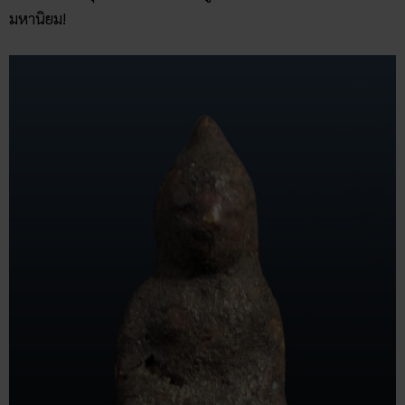
มหานิยม!