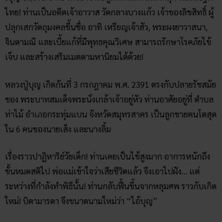
ไทย! ท่านเป็นอดีตเจ้าอาวาส วัดกลางบางแก้ว เจ้าของลิขสิทธิ์ ผู้
ปลุกเสกวัตถุมงคลขึ้นชื่อ อาทิ เหรียญเจ้าสัว, พระผงยาวาสนา,
จินดามณี และเบี้ยแก้ที่มีพุทธคุณวิเศษ สามารถรักษาโรคภัยไข้
เจ็บ และสร้างเสริมเมตตามหานิยมได้ด้วย!
หลวงปู่บุญ เกิดกันที่ 3 กรกฎาคม พ.ศ. 2391 ตรงกับปลายรัชสมัย
ของ พระบาทสมเด็จพระนั่งเกล้าเจ้าอยู่หัว ท่านอาศัยอยู่ที่ ตำบล
ท่าไม้ อำเภอกระทุ่มแบน จังหวัดสมุทรสาคร เป็นลูกชายคนโตสุด
ใน 6 คนของนายเส็ง และนางลิ้ม
เรื่องราวปาฏิหาริย์วัยเด็ก! ท่านเคยเป็นไข้สูงมาก อาการหนักถึง
ขั้นหมดสติไป พ่อแม่เข้าใจว่าเสียชีวิตแล้ว จึงเอาไปฝัง… แต่
ระหว่างที่กำลังทำพิธีนั้น! ท่านกลับฟื้นขึ้นจากหลุมศพ ราวกับเกิด
ใหม่! บิดามารดา จึงขนาดนามใหม่ว่า “ไอ้บุญ”