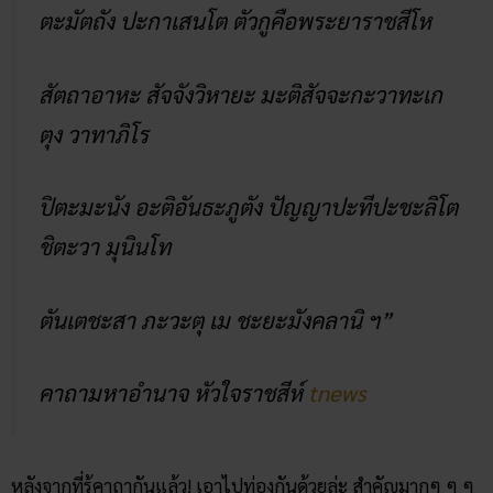
ตะมัตถัง ปะกาเสนโต ตัวกูคือพระยาราชสีโห
สัตถาอาหะ สัจจังวิหายะ มะติสัจจะกะวาทะเก
ตุง วาทาภิโร
ปิตะมะนัง อะติอันธะภูตัง ปัญญาปะทีปะชะลิโต
ชิตะวา มุนินโท
ตันเตชะสา ภะวะตุ เม ชะยะมังคลานิ ฯ”
คาถามหาอำนาจ หัวใจราชสีห์
tnews
หลังจากที่รู้คาถากันแล้ว! เอาไปท่องกันด้วยล่ะ สำคัญมากๆ ๆ ๆ