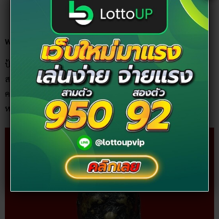
พระชัยวัฒน์ หลวงปู่บุญ พิมพ์ชลูด ขอบคุณภาพจาก
bigjoe.99wat
พระชัยวัฒน์หลวงปู่บุญ พิมพ์ป้อมเล็ก
ป้อมเล็ก ราคาไม่เล็ก! องค์นี้ปลุกเสกในปี 2444 มีรูปร่างหน้าตา
สวยที่สุด! เนื้อเหลืองอมเขียว และมีลงรักเก่า ๆ แห้ง ๆ เดิมๆ ดู
คลาสสิคมาก เหมาะสำหรับคนที่กำลังเริ่มต้นทำธุรกิจ ค้าขาย
หรือต้องการพลังในการเจรจาเป็นพิเศษ!