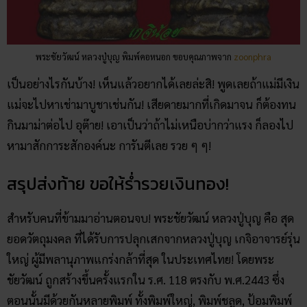
พระชัยวัฒน์ หลวงปู่บุญ พิมพ์คอหนอก ขอบคุณภาพจาก
zoonphra
เป็นอย่างไรกันบ้าง! เห็นแล้วอยากได้เลยล่ะสิ! พูดเลยถ้าแม่มีเงิน
แม่จะไปหาเช่ามาบูชาเช่นกัน! เสียดายมากที่เกิดมาจน ก็ต้องทน
กินมาม่าต่อไป อุต๊าย! เอาเป็นว่าถ้าไม่เหนือบ่ากว่าแรง ก็ลองไป
หามาสักการะสักองค์นะ การันตีเลย รวย ๆ ๆ!
สรุปส่งท้าย ขอให้ร่ำรวยเงินทอง!
สำหรับคนที่ข้ามมาอ่านตอนจบ! พระชัยวัฒน์ หลวงปู่บุญ คือ สุด
ยอดวัตถุมงคล ที่ได้รับการปลุกเสกจากหลวงปู่บุญ เกจิอาจารย์รุ่น
ใหญ่ ผู้มีพลานุภาพแกร่งกล้าที่สุด ในประเทศไทย! โดยพระ
ชัยวัฒน์ ถูกสร้างขึ้นครั้งแรกใน ร.ศ. 118 ตรงกับ พ.ศ.2443 ซึ่ง
ตอนนั้นมีด้วยกันหลายพิมพ์ ทั้งพิมพ์ใหญ่, พิมพ์ชลูด, ป้อมพิมพ์
เล็ก ฯลฯ