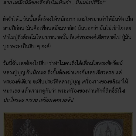
ลาภ แต่มึงนี่มีของดีกลับไม่เห็นค่า… มึงแย่แน่ชีวิต!”
ยังจำได้… วันนั้นเติ้ลร้องไห้หนักมาก และโทรมาเล่าให้ฉันฟัง เมื่อ
สามปีก่อน (มันคือเพื่อนสมัยมหาลัย) มันบอกว่า มันไม่เข้าใจเลย
ทำไมปู่ถึงต้องโมโหมากขนาดนั้น ก็แค่พระองค์เดียวหายไป ปู่มัน
บูชาพระเป็นสิบ ๆ องค์!
วันนี้ฉันเลยต้องไปสืบ! ว่าทำไมคนถึงได้เลื่อมใสพระชัยวัฒน์​
หลวงปู่บุญ กันนักนะ! ถึงขั้นต้องฆ่าแกงกันเลยเชียวหรอ แค่
พระองค์เดียว! จะสืบประวัติหลวงปู่บุญ เครื่องรางของขลังมาให้
หมดเลย แล้วเรามาดูกันว่า พระเครื่องของท่านศักดิ์สิทธิ์ยังไง!
ปล.ใครอยากรวย เตรียมจดหวยจ้า!