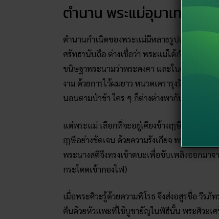
ตำนาน พระแม่อุมาเทวี
ตำนานกำเนิดของพระแม่มีหลายรูปแบบ แต่ตำนาน
ศรัทธานับถือ ต่างเชื่อว่า พระแม่ได้กำเนิดในร่า
ขนิษฐาพระนามว่าพระคงคา และในครั้งที่พระศิวะ ไ
งาม ด้วยการไว้ผมยาว หนวดเครารุงรัง นำกระด
นอนตามป่าช้า ใคร ๆ ก็ต่างต่างพากันหลีกเลี่ยง 
แต่พระแม่ เลือกที่จะอยู่เคียงข้างฤๅษีตนนี้ด
ฤๅษีอย่างชัดเจน ด้วยความรังเกียจ พระทักษะปร
พระนางสตีจึงทรงเข้าตบะเพื่อขับเพลิงออกมาจาก
กระโดดเข้ากองไฟ)
เมื่อพระศิวะรู้ด้วยความพิโรธ จึงส่งอสูรชื่อ ว
คืนด้วยหัวแพะที่ใช้บูชายัญในพิธีนั้น พระศิวะเ