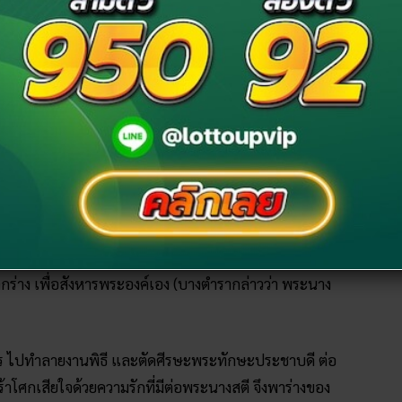
ที่กล่าวขานเด่นชัด และเป็นที่ยอมรับของคนส่วนมากที่
งมนุษย์ นามว่า
‘สตี’
เป็นธิดาของพระทักษะประชาบดี มีพระ
ด้ลงมาจุติในร่างมนุษย์เป็นฤๅษีตนหนึ่งที่มีรูปร่างไม่สง่า
ูกมาร้อยเป็นสังวาลสวมคอ มีแต่ความสกปรกกลิ่นเหม็นสาบ
เป็นที่รังเกียจของพระทักษะประชาบดี ผู้เป็นบิดา
้วยความเมตตา และด้วยมองเห็นร่างเทพของ
พระศิวะ
ในร่างของ
ะชาบดี ได้ทำการลบหลู่เกียรติของพระศิวะในงานพิธี
ร่าง เพื่อสังหารพระองค์เอง (บางตำรากล่าวว่า พระนาง
ีรภัทร ไปทำลายงานพิธี และตัดศีรษะพระทักษะประชาบดี ต่อ
ศร้าโศกเสียใจด้วยความรักที่มีต่อพระนางสตี จึงพาร่างของ