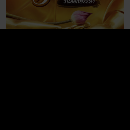
5 กิจกรรเสริมดวงโชคลาภ ในวันออกพรรษา
วัดพนัญเชิง โบราณสถานกรุงเก่า จ.พระนครศรีอยุธยา