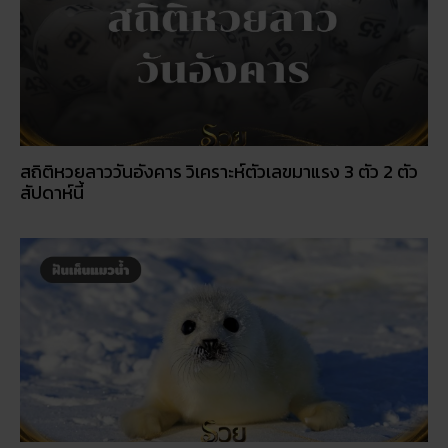
สถิติหวยลาววันอังคาร วิเคราะห์ตัวเลขมาแรง 3 ตัว 2 ตัว
สัปดาห์นี้