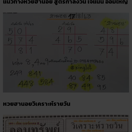
แนวทางหวยฮานอย
สูตรกำลังวัน เจ๊แนน อ้อมใหญ่
หวยฮานอยวิเคราะห์รายวัน