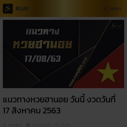
RUAY
MENU
แนวทางหวยฮานอย วันนี้ งวดวันที่
17 สิงหาคม 2563
พญาสิงห์
17/08/2020
15:08