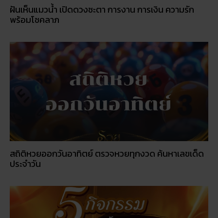
ฝันเห็นแมวน้ำ เปิดดวงชะตา การงาน การเงิน ความรัก
พร้อมโชคลาภ
สถิติหวยออกวันอาทิตย์ ตรวจหวยทุกงวด ค้นหาเลขเด็ด
ประจำวัน