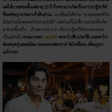
แต่ได้บวชพระตั้งแต่อายุ 23 ปี ก็เพราะว่าเกิดเรื่องราวปาฏิหาริย์
ที่องค์พญานาคมาเข้าฝันท่าน…
มาเตือนให้ท่าน
“บวชตลอดชีวิต
ไม่อย่างนั้นจะพบกับความวิบัติ”
แต่ท่านก็ไม่เชื่อ จนกระทั่งเกิด
หายนะขึ้นจริง! …ถ้าอยากทราบว่า เรื่องปาฏิหาริย์ของหลวงพ่อ
เป็นอย่างไร
ตามมาเลย!
ruay365
จะพาไปสืบประวัติ และพาไป
ส่องครุฑรุ่นยอดนิยม ของหลวงพ่อวราห์​ วัดโพธิ์​ทอง
ที่คนบูชา
แล้วรวย!