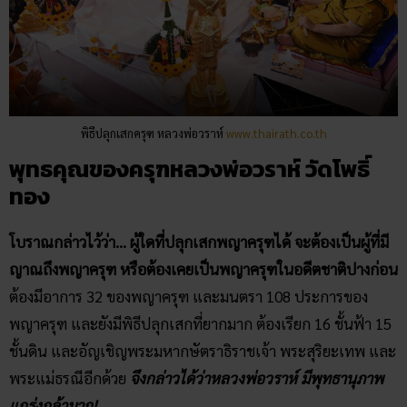
พิธีปลุกเสกครุฑ หลวงพ่อวราห์
www.thairath.co.th
พุทธคุณของครุฑหลวงพ่อวราห์​ วัดโพธิ์​
ทอง
โบราณกล่าวไว้ว่า… ผู้ใดที่ปลุกเสกพญาครุฑได้ จะต้องเป็นผู้ที่มี
ญาณถึงพญาครุฑ หรือต้องเคยเป็นพญาครุฑในอดีตชาติปางก่อน
ต้องมีอาการ 32 ของพญาครุฑ และมนตรา 108 ประการของ
พญาครุฑ และยังมีพิธีปลุกเสกที่ยากมาก ต้องเรียก 16 ชั้นฟ้า 15
ชั้นดิน และอัญเชิญพระมหากษัตราธิราชเจ้า พระสุริยะเทพ และ
พระแม่ธรณีอีกด้วย
จึงกล่าวได้ว่าหลวงพ่อวราห์ มีพุทธานุภาพ
แกร่งกล้ามาก!