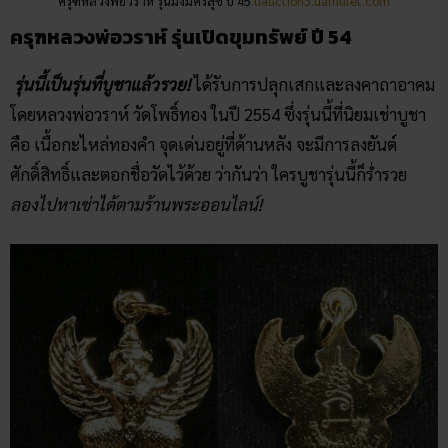
ครุฑหลวงพ่อวราห์ รุ่นมั่งมีศรีสุข ปี 45
uauction3.uamulet.com
ครุฑหลวงพ่อวราห์ รุ่นเปิดขุมทรัพย์ ปี 54
รุ่นนี้เป็นรุ่นที่บูชาแล้วรวย!
ได้รับการปลุกเสกและลงคาถาอาคม
โดยหลวงพ่อวราห์ วัดโพธิ์ทอง ในปี 2554 ซึ่งรุ่นนี้ที่นิยมเช่าบูชา
คือ เนื้อกะไหล่ทองคำ จุดเด่นอยู่ที่ด้านหลัง จะมีการลงยันต์
ศักดิ์สิทธิ์และตอกชื่อวัดไว้ด้วย ว่ากันว่า ใครบูชารุ่นนี้ก็ร่ำรวย
ลองไปหาเช่าได้ตามร้านพระออนไลน์!