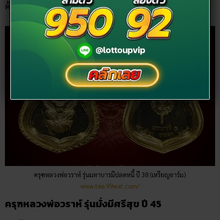
ด้วย เช่น เนื้อเงิน และเนื้อกะไหล่ทอง
ครุฑหลวงพ่อวราห์ รุ่นมหาบารมีปลดหนี้ ปี 38 (เหรียญอาร์ม)
www.tee.99wat.com/
ครุฑหลวงพ่อวราห์ รุ่นมั่งมีศรีสุข ปี 45