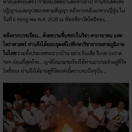
หายนะครอบครัว (รายละเอียดอ่านต่อข้างล่าง) ท่านจึงได้ตั้งสัจ
ปฎิญานและอุปสมบทตามสัญญา หลังจากกลับมาจากญี่ปุ่น ใน
วันที่ 6 กรกฎาคม พ.ศ. 2528 ณ พัทธสีทาวัดโพธิทอง…
หลังจากบวชเรียน… ด้วยความชื่นชอบในวิชา คาถาอาคม และ
โหราศาสตร์ ท่านจึงได้ออกธุดงค์ไปศึกษาวิชาจากหลายภูมิภาค
ในไทย
รวมทั้งประเทศระแวกบ้าน อย่าง อินเดีย ธิเบต เนปาล
ฯลฯ ก่อนที่สุดท้าย… ญาติโยมจะขอร้องให้ท่านมาประจำอยู่ที่วัด
โพธิ์ทอง ท่านจึงได้มาอยู่ที่วัดแห่งนี้ตราบจนปัจจุบัน…