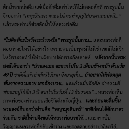
ตักน้ำจากบ่อดื่ม แต่เมื่อตักดื่มเท่าไหร่ก็ไม่ลงคอสักที พระรูปนั้น
จึงบอกว่า
“เหตุเป็นเพราะเธอไม่เคยทำบุญใส่บาตรเลยน่ะสิ…”
แล้วพระท่านก็ช่วยตักน้ำให้หลวงพ่อดื่ม
“ไม่คิดที่จะไหว้พระบ้างหรือ”
พระรูปนั้นถาม…
และหลวงพ่อก็
ตอบว่าจะไหว้ได้อย่างไร เพราะตนเป็นพุทธก็ไม่ใช่ แขกก็ไม่เชิง
ไหว้พระจะทำให้ท่านผิดบาปต่อพระอัลเลาะห์…
หลังจากนั้นพระ
สงฆ์ได้บอกว่า
“ป๋าของเธอ จะจากไปใน 3 เดือนข้างหน้า ด้วยวัย
49 ปี
ชาติที่แล้วฆ่าสัตว์ไว้มาก จึงอายุสั้น…
ถ้าอยากให้พ่อหลุด
พ้นจากความตาย เธอต้องบวช…
และถ้าหมั่นถือศีล ทำความดี
พ่อจะอยู่ได้อีก 3 ปี จากไปในวันที่ 13 ธันวาคม”…
หลวงพ่อเห็น
ภาพพ่อของท่านนอนเสียชีวิตในเรือญี่ปุ่น…
และก่อนจะตื่นขึ้น
พระสงฆ์ก็บอกว่าท่านคือ “พญามุจลินทร์” ชาติก่อนได้ตักบาตร
ร่วมกัน ชาตินี้ท่านจึงขอให้หลวงพ่อบวชให้…
และจากนั้น
วิญญาณหลวงพ่อก็กลับเข้าร่าง และรอดตายอย่างปาฏิหาริย์…