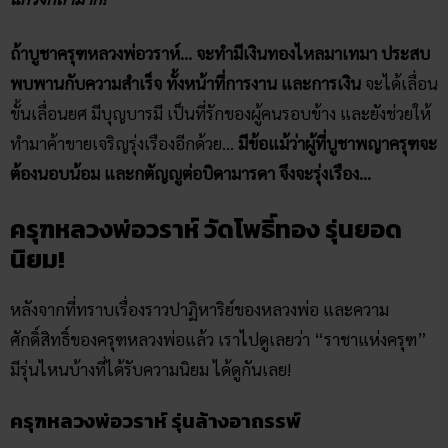
ถ้าบูชาครุฑหลวงพ่อวราห์… จะทำมีเงินทองไหลมาเทมา ประสบ
พบพานกับความสำเร็จ ทั้งหน้าที่การงาน และการเงิน
จะได้เลื่อน
ขั้นเลื่อนยศ มีบุญบารมี เป็นที่รักของผู้คนรอบข้าง และยังช่วยให้
ทำมาค้าขายเจริญรุ่งเรืองอีกด้วย…
มีข้อแม้ว่าผู้ที่บูชาพญาครุฑจะ
ต้องนอบน้อม และกตัญญูต่อบิดามารดา จึงจะรุ่งเรือง…
ครุฑหลวงพ่อวราห์​ วัดโพธิ์​ทอง รุ่นยอด
นิยม!
หลังจากที่ทราบเรื่องราวปาฏิหาริย์ของหลวงพ่อ และความ
ศักดิ์สิทธิ์ของครุฑหลวงพ่อแล้ว เราไปดูเลยว่า “ราชาแห่งครุฑ”
มีรุ่นไหนบ้างที่ได้รับความนิยม ได้ดูกันเลย!
ครุฑหลวงพ่อวราห์ รุ่นล้างอาถรรพ์