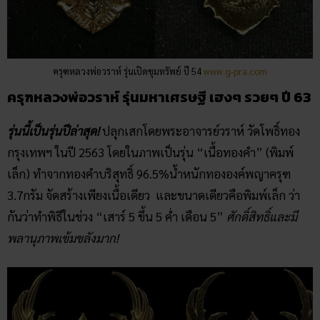
ครุฑหลวงพ่อวราห์ รุ่นเปิดขุมทรัพย์ ปี 54
www.g-pra.com
ครุฑหลวงพ่อวราห์ รุ่นมหาเศรษฐี เฮงๆ รวยๆ ปี 63
รุ่นนี้เป็นรุ่นปีล่าสุด!
ปลุกเสกโดยพระอาจารย์วราห์ วัดโพธิ์ทอง
กรุงเทพฯ ในปี 2563 โดยในภาพเป็นรุ่น “เนื้อทองคำ” (พิมพ์
เล็ก) ทำจากทองคำบริสุทธิ์ 96.5%น้ำหนักทององค์พญาครุฑ
3.7กรัม จัดสร้างเพียงเนื้อเดียว และขนาดเดียวคือพิมพ์เล็ก ว่า
กันว่าทำพิธีในช่วง “เสาร์ 5 ขึ้น 5 ค่ำ เดือน 5”
ศักดิ์สิทธิ์และมี
พลานุภาพเข้มขลังมาก!