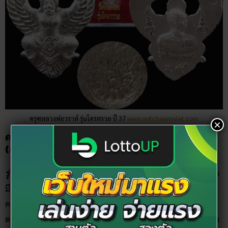
ครุฑหลวงพ่อวราห์ รุ่นโครตรวย ปี 37
www.nutchaamulet.com
×
ครุฑหลวงพ่อวราห์ รุ่นมหาบารมีปลดหนี้ ปี 38
(เหรียญอาร์ม)
รุ่นนี้เป็นเหรียญอาร์มสวยงามที่สุด!
ถูกจัดสร้างในปี 2538 นี้ โดย
มี 2 รูปแบบ ได้แก่ “แบบเหรียญอาร์ม” และ “แบบองค์พญา
ครุฑ” ซึ่งที่นิยมกว่าคือแบบเหรียญอาร์ม โดยเนื้อทองคำในภาพ
ตอกตัวเลขไม่เกิน 3 หลัก ตอกโค้ต ครุฑ เท่านั้น และยังมีเนื้ออื่น