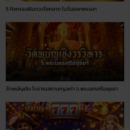
5 กิจกรรเสริมดวงโชคลาภ ในวันออกพรรษา
วัดพนัญเชิง โบราณสถานกรุงเก่า จ.พระนครศรีอยุธยา