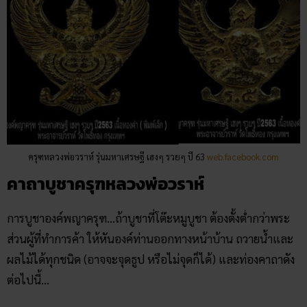
ครุฑหลวงพ่อวราห์ รุ่นมหาเศรษฐี เฮงๆ รวยๆ ปี 63
web.facebook.com
คาถาบูชาครุฑหลวงพ่อวราห์
การบูชาองค์พญาครุฑ…ถ้าบูชาที่โต๊ะหมูบูชา ต้องตั้งต่ำกว่าพระ
ส่วนผู้ที่ทำการค้า ให้หันองค์ท่านออกทางหน้าบ้าน ถวายน้ำและ
ผลไม้ได้ทุกชนิด (อาจจะจุดธูป หรือไม่จุดก็ได้) และท่องคาถาดัง
ต่อไปนี้…