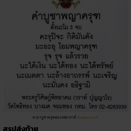
คาถาบูชาครุฑหลวงพ่อวราห์
shopee.co.th
สรุปส่งท้าย