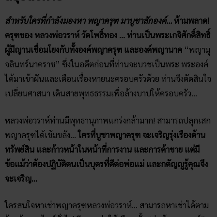
สำหรับใครที่กำลังมองหา พญาครุฑ มาบูชาสักองค์…
ห้ามพลาด!
ครุฑของ หลวงพ่อวราห์ วัดโพธิ์ทอง … ท่านเป็นพระเกจิศักดิ์สิทธิ์
ผู้มีญานเชื่อมโยงกับทั้งองค์พญาครุฑ และองค์พญานาค
“พญามุ
จลินทร์นาคราช” ซึ่งในอดีตก่อนที่ท่านจะบวชเป็นพระ พระองค์
ได้มาเข้าฝันและเตือนเรื่องหายนะครอบครัวด้วย ท่านจึงตัดสินใจ
เปลี่ยนศาสนา เดินสายพุทธธรรมเพื่อล้างบาปให้ครอบครัว…
หลวงพ่อวราห์ท่านมีพุทธานุภาพแกร่งกล้ามาก! สามารถปลุกเสก
พญาครุฑได้เข้มขลัง…
ใครที่บูชาพญาครุฑ จะเจริญรุ่งเรืองด้าน
ทรัพย์สิน และก้าวหน้าในหน้าที่การงาน และการค้าขาย แต่มี
ข้อแม้ว่าต้องปฏิบัติตนเป็นบุตรที่ดีต่อพ่อแม่ และกตัญญูรู้คุณจึง
จะเจริญ…
ใครสนใจหาเช่าพญาครุฑหลวงพ่อวราห์… สามารถหาเช่าได้ตาม