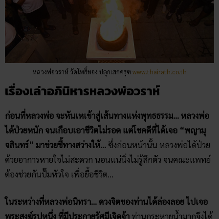
หลวงพ่อวราห์​ วัดโพธิ์​ทอง ปลุกเสกครุฑ
www.thairath.co.th
เรื่องเล่าอภินิหารหลวงพ่อวราห์​
ก่อนที่หลวงพ่อ จะหันเหเข้าสู่เส้นทางแห่งพุทธธรรม… หลวงพ่อ
ได้ป่วยหนัก จนเกือบเอาชีวิตไม่รอด แต่โชคดีที่ได้เจอ “พญามุ
จลินทร์” มาช่วยชี้ทางสว่างให้…
ซึ่งก่อนหน้านั้น หลวงพ่อได้ป่วย
ด้วยอาการหายใจไม่สะดวก นอนแน่นิ่งไม่รู้สึกตัว จนคณะแพทย์
ต้องช่วยกันปั๊มหัวใจ เพื่อยื้อชีวิต…
ในระหว่างที่หลวงพ่อนิทรา… ดวงจิตของท่านได้ล่องลอย ไปเจอ
พระสงฆ์รูปหนึ่ง ที่มีประกายรัศมีเจิดจ้า
ท่านกระหายน้ำมากจึงได้