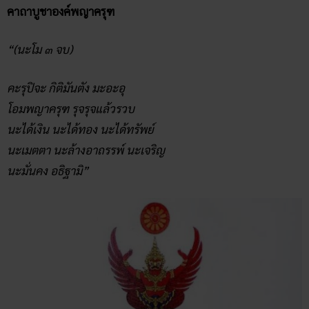
คาถาบูชาองค์พญาครุฑ
“(นะโม ๓ จบ)
คะรุปิจะ กิติมันตัง มะอะอุ
โอมพญาครุฑ รุจรุจแล้วรวบ
นะได้เงิน นะได้ทอง นะได้ทรัพย์
นะเมตตา นะล้างอาถรรพ์ นะเจริญ
นะมั่นคง อธิฐามิ”