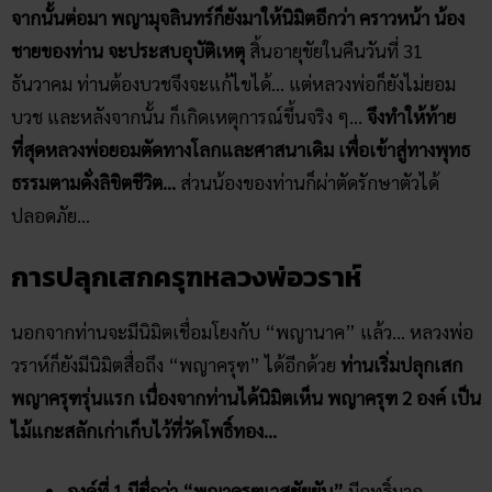
จากนั้นต่อมา พญามุจลินทร์ก็ยังมาให้นิมิตอีกว่า คราวหน้า น้อง
ชายของท่าน จะประสบอุบัติเหตุ
สิ้นอายุขัยในคืนวันที่ 31
ธันวาคม ท่านต้องบวชจึงจะแก้ไขได้… แต่หลวงพ่อก็ยังไม่ยอม
บวช และหลังจากนั้น ก็เกิดเหตุการณ์ขึ้นจริง ๆ…
จึงทำให้ท้าย
ที่สุดหลวงพ่อยอมตัดทางโลกและศาสนาเดิม เพื่อเข้าสู่ทางพุทธ
ธรรมตามดั่งลิขิตชีวิต…
ส่วนน้องของท่านก็ผ่าตัดรักษาตัวได้
ปลอดภัย…
การปลุกเสกครุฑหลวงพ่อวราห์
นอกจากท่านจะมีนิมิตเชื่อมโยงกับ “พญานาค” แล้ว… หลวงพ่อ
วราห์ก็ยังมีนิมิตสื่อถึง “พญาครุฑ” ได้อีกด้วย
ท่านเริ่มปลุกเสก
พญาครุฑรุ่นแรก เนื่องจากท่านได้นิมิตเห็น พญาครุฑ 2 องค์ เป็น
ไม้แกะสลักเก่าเก็บไว้ที่วัดโพธิ์ทอง…
องค์ที่ 1 มีชื่อว่า “พญาครุฑเวสชัยยัน”
มีฤทธิ์มาก