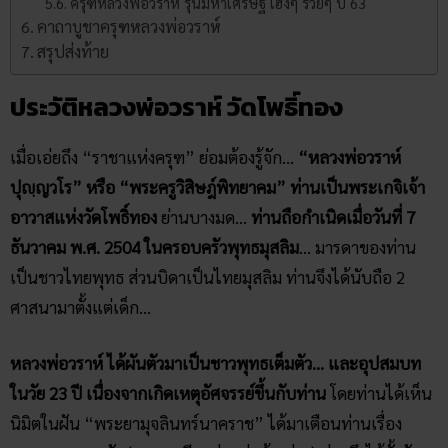
ครุฑหลวงพ่อวราห์ รุ่นมหาเศรษฐี เฮงๆ รวยๆ ปี 63
คาถาบูชาครุฑหลวงพ่อวราห์
สรุปส่งท้าย
ประวัติหลวงพ่อวราห์​ วัดโพธิ์​ทอง
เมื่อเอ่ยถึง “ราชาแห่งครุฑ” ย่อมต้องรู้จัก…
“หลวงพ่อวราห์
ปุญฺญวโร” หรือ “พระครูวิสิษฎ์พิทยาคม” ท่านเป็นพระเกจิเจ้า
อาวาสแห่งวัดโพธิ์ทอง
ย่านบางมด…
ท่านถือกำเนิดเมื่อวันที่ 7
ธันวาคม พ.ศ. 2504 ในครอบครัวพุทธมุสลิม
… มารดาของท่าน
เป็นชาวไทยพุทธ ส่วนบิดาเป็นไทยมุสลิม ท่านจึงได้นับถือ 2
ศาสนามาตั้งแต่เด็ก…
หลวงพ่อวราห์ ได้ผันตัวมาเป็นชาวพุทธเต็มตัว… และอุปสมบท
ในวัย 23 ปี เนื่องจากเกิดเหตุอัศจรรย์ขึ้นกับท่าน
โดยท่านได้เห็น
นิมิตในฝัน “พระยามุจลินทร์นาคราช” ได้มาเตือนท่านเรื่อง