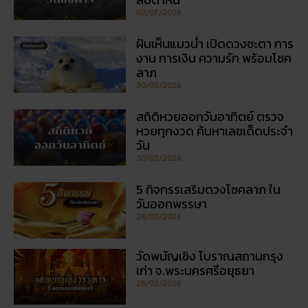
02/07/2026
ฝันเห็นแมวน้ำ เปิดดวงชะตา การ
งาน การเงิน ความรัก พร้อมโชค
ลาภ
30/03/2026
สถิติหวยออกวันอาทิตย์ ตรวจ
หวยทุกงวด ค้นหาเลขเด็ดประจำ
วัน
30/03/2026
5 กิจกรรเสริมดวงโชคลาภ ใน
วันออกพรรษา
28/02/2026
วัดพนัญเชิง โบราณสถานกรุง
เก่า จ.พระนครศรีอยุธยา
28/02/2026