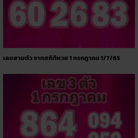
เลขสามตัว จากสถิติหวย 1 กรกฎาคม 1/7/65