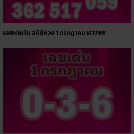
เลขเด่น ใน สถิติหวย 1 กรกฎาคม 1/7/65