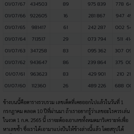
01/07/67
434503
89
975 839
778 6
01/07/66
922605
16
281 867
947 4
01/07/65
981417
61
242 287
002 5
01/07/64
713517
29
073 794
511 4
01/07/63
347258
83
095 362
307 0
01/07/62
943647
86
239 864
375 0
01/07/61
963623
83
429 901
210 2
01/07/60
112360
26
489 226
688 0
ข้างบนนี้คือตารางรวบรวม เลขเด็ดที่เคยออกไปแล้วในวันที่ 1
กรกฎาคม ตลอด 10 ปีที่ผ่านมา ถ้าเราอยากรู้ว่าเลขอะไรควรเล่น
ในงวด 1 ก.ค. 2565 นี้ เราจะต้องเอาเลขทั้งหมดมาวิเคราะห์เพื่อ
หาเลขซ้ำ ซึ่งเราได้เอามาแบ่งปันให้ข้างล่างนี้แล้ว โดยสรุปได้