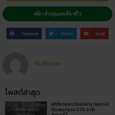
คลิก เข้ากลุ่มเลขเด็ด ฟรี !!
Facebook
Twitter
Email
ทับทิมทอง
โพสต์ล่าสุด
สถิติหวยลาววันอังคาร วิเคราะห์
ตัวเลขมาแรง 3 ตัว 2 ตัว
สัปดาห์นี้