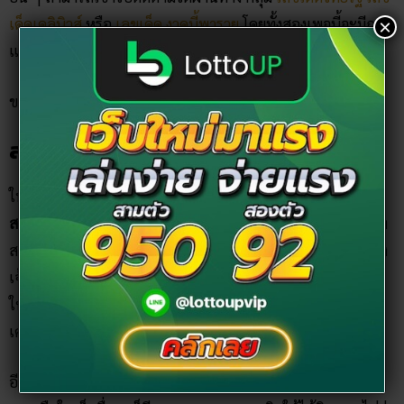
เด็ดเดลินิวส์
หรือ
เลขเด็ด งวดนี้พารวย
โดยทั้งสองเพจนี้จะมีการ
×
แชร์เลขเด็ดมาให้ทุกงวด และอัปเดตสถิติหวยทุกชนิดด้วย
ขอบคุณภาพบางส่วนจาก
pinterest
สรุป
ในงวด 1 ก.ค.ที่ผ่านมา 10 ปี มีแต่เลขออกซ้ำเยอะมาก ซึ่งจาก
สถิติหวย 1 กรกฎาคม
บอกว่าเลขที่น่าลุ้นมากที่สุดก็คือ เลข ฯลฯ
สามารถเอาไปแทงที่
เว็บเศรษฐี
หรือ
lottovip.fit
ได้เลย ทั้งสอง
เจ้านี้มีอัตราจ่ายสุดโหด ตัดราคาเจ้าอื่น ๆ ที่บาทละ 900 แถมยัง
ให้เครดิตอีกด้วยครั้งละ 1,000 บาท สามารถเข้าไปดูกติการับ
เครดิตฟรีได้
อีกทางหนึ่งที่จะช่วยให้ถูกหวยก็คือการตาม สูตรหวย ซึ่งในเว็บ