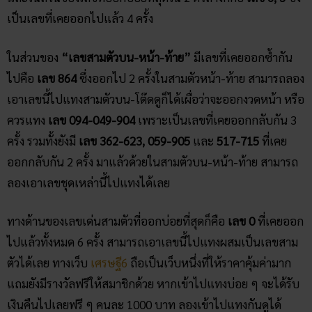
เป็นเลขที่เคยออกไปแล้ว 4 ครั้ง
ในส่วนของ
“เลขสามตัวบน-หน้า-ท้าย”
มีเลขที่เคยออกซ้ำกัน
ไปคือ
เลข 864
ซึ่งออกไป 2 ครั้งในสามตัวหน้า-ท้าย สามารถลอง
เอาเลขนี้ไปแทงสามตัวบน-โต๊ดดูก็ได้เผื่อว่าจะออกงวดหน้า หรือ
ควรแทง
เลข 094-049-904
เพราะเป็นเลขที่เคยออกกลับกัน 3
ครั้ง รวมทั้งยังมี
เลข
362-623, 059-905
และ
517-715
ที่เคย
ออกกลับกัน 2 ครั้ง มาแล้วด้วยในสามตัวบน-หน้า-ท้าย สามารถ
ลองเอาเลขชุดเหล่านี้ไปแทงได้เลย
ทางด้านของเลขเด่นสามตัวที่ออกบ่อยที่สุดก็คือ
เลข 0
ที่เคยออก
ไปแล้วทั้งหมด 6 ครั้ง สามารถเอาเลขนี้ไปแทงผสมเป็นเลขสาม
ตัวได้เลย ทางเว็บ
เศรษฐี6
ถือเป็นเว็บหนึ่งที่ให้ราคาคุ้มค่ามาก
แถมยังมีรางวัลฟรีให้สมาชิกด้วย หากเข้าไปแทงบ่อย ๆ จะได้รับ
เงินคืนไปเลยฟรี ๆ คนละ 1000 บาท ลองเข้าไปแทงกันดูได้