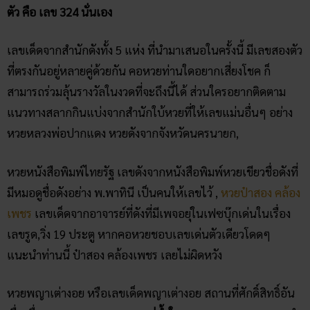
ตัว คือ เลข 324 นั่นเอง
เลขเด็ดจากสำนักดังทั้ง 5 แห่ง ที่นำมาเสนอในครั้งนี้ มีเลขสองตัว
ที่ตรงกันอยู่หลายคู่ด้วยกัน คอหวยท่านใดอยากเสี่ยงโชค ก็
สามารถร่วมลุ้นรางวัลในงวดที่จะถึงนี้ได้ ส่วนใครอยากติดตาม
แนวทางสลากกินแบ่งจากสำนักใบ้หวยที่ให้เลขแม่นอื่นๆ อย่าง
หวยหลวงพ่อปากแดง หวยดังจากจังหวัดนครนายก,
หวยหนังสือพิมพ์ไทยรัฐ เลขดังจากหนังสือพิมพ์หวยเขียวชื่อดังที่
มีหมอดูชื่อดังอย่าง พ.พาทินี เป็นคนให้เลขไว้ ,
หวยป๋าสอง คล้อง
เพชร
เลขเด็ดจากอาจารย์ที่ดังที่มีเพจอยุ่ในเฟซบุ๊กเด่นในเรื่อง
เลขรูด,วิ่ง 19 ประตู หากคอหวยชอบเลขเด่นตัวเดียวโดดๆ
แนะนำท่านนี้ ป๋าสอง คล้องเพชร เลยไม่ผิดหวัง
หวยพญาเต่างอย หรือเลขเด็ดพญาเต่างอย สถานที่ศักดิ์สิทธิ์อัน