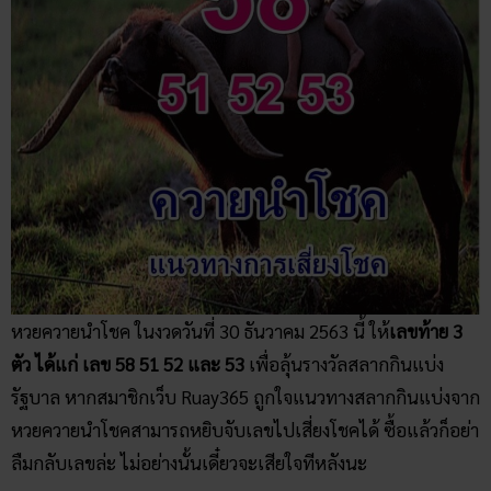
หวยควายนำโชค ในงวดวันที่ 30 ธันวาคม 2563 นี้ ให้
เลขท้าย 3
ตัว ได้แก่ เลข 58 51 52 และ 53
เพื่อลุ้นรางวัลสลากกินแบ่ง
รัฐบาล หากสมาชิกเว็บ Ruay365 ถูกใจแนวทางสลากกินแบ่งจาก
หวยควายนำโชคสามารถหยิบจับเลขไปเสี่ยงโชคได้ ซื้อแล้วก็อย่า
ลืมกลับเลขล่ะ ไม่อย่างนั้นเดี๋ยวจะเสียใจทีหลังนะ