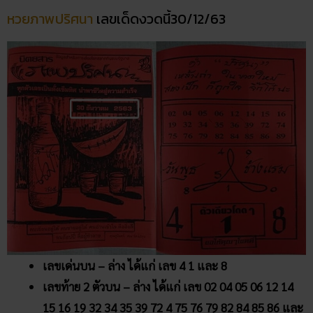
หวยภาพปริศนา
เลขเด็ดงวดนี้30/12/63
เลขเด่นบน – ล่าง ได้แก่ เลข 4 1 และ 8
เลขท้าย 2 ตัวบน – ล่าง ได้แก่ เลข 02 04 05 06 12 14
15 16 19 32 34 35 39 72 4 75 76 79 82 84 85 86 และ