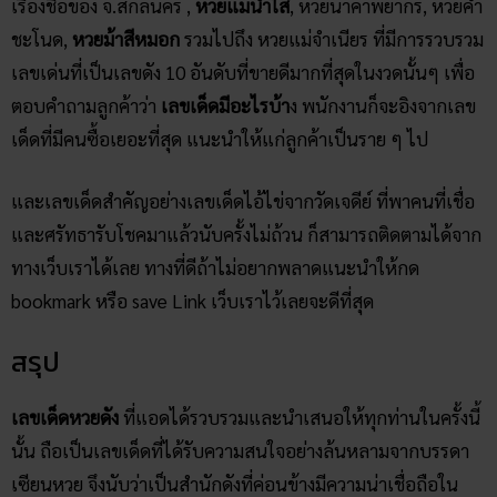
เรื่องชื่อของ จ.สกลนคร ,
หวยแม่น้ำใส
, หวยนาคาพยากร, หวยคำ
ชะโนด,
หวยม้าสีหมอก
รวมไปถึง หวยแม่จำเนียร ที่มีการรวบรวม
เลขเด่นที่เป็นเลขดัง 10 อันดับที่ขายดีมากที่สุดในงวดนั้นๆ เพื่อ
ตอบคำถามลูกค้าว่า
เลขเด็ดมีอะไรบ้า
ง พนักงานก็จะอิงจากเลข
เด็ดที่มีคนซื้อเยอะที่สุด แนะนำให้แก่ลูกค้าเป็นราย ๆ ไป
และเลขเด็ดสำคัญอย่างเลขเด็ดไอ้ไข่จากวัดเจดีย์ ที่พาคนที่เชื่อ
และศรัทธารับโชคมาแล้วนับครั้งไม่ถ้วน ก็สามารถติดตามได้จาก
ทางเว็บเราได้เลย ทางที่ดีถ้าไม่อยากพลาดแนะนำให้กด
bookmark หรือ save Link เว็บเราไว้เลยจะดีที่สุด
สรุป
เลขเด็ดหวยดัง
ที่แอดได้รวบรวมและนำเสนอให้ทุกท่านในครั้งนี้
นั้น ถือเป็นเลขเด็ดที่ได้รับความสนใจอย่างล้นหลามจากบรรดา
เซียนหวย จึงนับว่าเป็นสำนักดังที่ค่อนข้างมีความน่าเชื่อถือใน