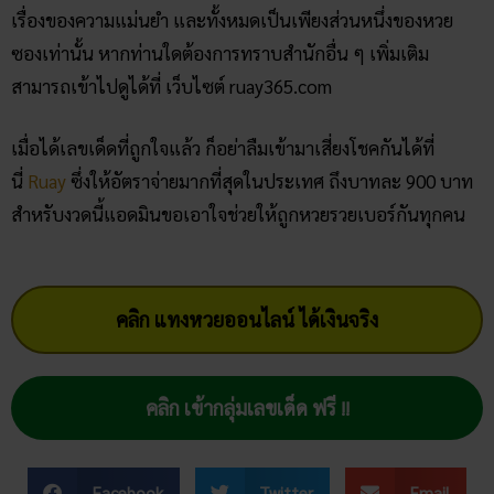
เรื่องของความแม่นยำ และทั้งหมดเป็นเพียงส่วนหนึ่งของหวย
ซองเท่านั้น หากท่านใดต้องการทราบสำนักอื่น ๆ เพิ่มเติม
สามารถเข้าไปดูได้ที่ เว็บไซต์ ruay365.com
เมื่อได้เลขเด็ดที่ถูกใจแล้ว ก็อย่าลืมเข้ามาเสี่ยงโชคกันได้ที่
นี่
Ruay
ซึ่งให้อัตราจ่ายมากที่สุดในประเทศ ถึงบาทละ 900 บาท
สำหรับงวดนี้แอดมินขอเอาใจช่วยให้ถูกหวยรวยเบอร์กันทุกคน
คลิก แทงหวยออนไลน์ ได้เงินจริง
คลิก เข้ากลุ่มเลขเด็ด ฟรี !!
Facebook
Twitter
Email