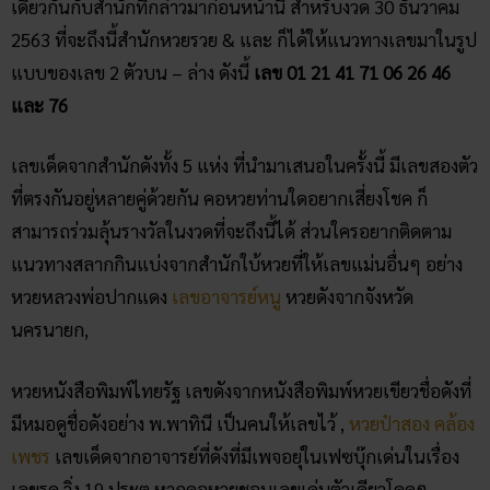
สามารถร่วมลุ้นรางวัลในงวดที่จะถึงนี้ได้ ส่วนใครอยากติดตาม
แนวทางสลากกินแบ่งจากสำนักใบ้หวยที่ให้เลขแม่นอื่นๆ อย่าง
หวยหลวงพ่อปากแดง
เลขอาจารย์หนู
หวยดังจากจังหวัด
นครนายก,
หวยหนังสือพิมพ์ไทยรัฐ เลขดังจากหนังสือพิมพ์หวยเขียวชื่อดังที่
มีหมอดูชื่อดังอย่าง พ.พาทินี เป็นคนให้เลขไว้ ,
หวยป๋าสอง คล้อง
เพชร
เลขเด็ดจากอาจารย์ที่ดังที่มีเพจอยุ่ในเฟซบุ๊กเด่นในเรื่อง
เลขรูด,วิ่ง 19 ประตู หากคอหวยชอบเลขเด่นตัวเดียวโดดๆ
แนะนำท่านนี้ ป๋าสอง คล้องเพชร เลยไม่ผิดหวัง
หวยพญาเต่างอย หรือเลขเด็ดพญาเต่างอย สถานที่ศักดิ์สิทธิ์อัน
เรื่องชื่อของ จ.สกลนคร ,
หวยแม่น้ำใส
, หวยนาคาพยากร, หวยคำ
ชะโนด,
หวยม้าสีหมอก
รวมไปถึง หวยแม่จำเนียร และ
เลข
อาจารย์หนูงวดนี้
ที่มีการรวบรวมเลขเด่นที่เป็นเลขดัง 10 อันดับที่