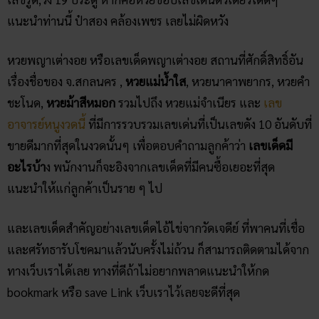
ขายดีมากที่สุดในงวดนั้นๆ เพื่อตอบคำถามลูกค้าว่า
เลขเด็ดมี
อะไรบ้า
ง พนักงานก็จะอิงจากเลขเด็ดที่มีคนซื้อเยอะที่สุด
แนะนำให้แก่ลูกค้าเป็นราย ๆ ไป
และเลขเด็ดสำคัญอย่างเลขเด็ดไอ้ไข่จากวัดเจดีย์ ที่พาคนที่เชื่อ
และศรัทธารับโชคมาแล้วนับครั้งไม่ถ้วน ก็สามารถติดตามได้จาก
ทางเว็บเราได้เลย ทางที่ดีถ้าไม่อยากพลาดแนะนำให้กด
bookmark หรือ save Link เว็บเราไว้เลยจะดีที่สุด
สรุป
เลขเด็ดหวยดัง
เลขเด็ดอาจารย์หนู
ที่แอดได้รวบรวมและนำ
เสนอให้ทุกท่านในครั้งนี้นั้น ถือเป็นเลขเด็ดที่ได้รับความสนใจ
อย่างล้นหลามจากบรรดาเซียนหวย จึงนับว่าเป็นสำนักดังที่ค่อน
ข้างมีความน่าเชื่อถือในเรื่องของความแม่นยำ และทั้งหมดเป็น