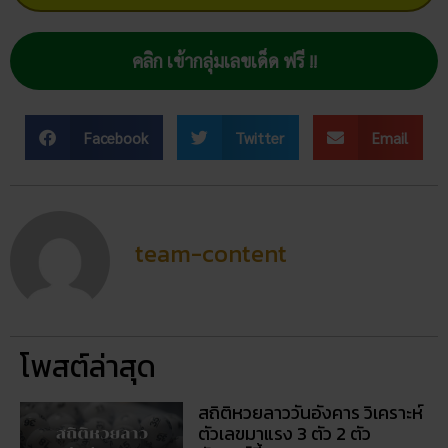
team-content
โพสต์ล่าสุด
สถิติหวยลาววันอังคาร วิเคราะห์
ตัวเลขมาแรง 3 ตัว 2 ตัว
สัปดาห์นี้
02/07/2026
ฝันเห็นแมวน้ำ เปิดดวงชะตา การ
งาน การเงิน ความรัก พร้อมโชค
ลาภ
30/03/2026
สถิติหวยออกวันอาทิตย์ ตรวจ