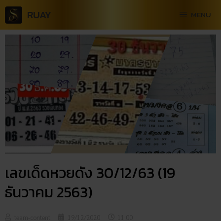
RUAY
MENU
เลขเด็ดหวยดัง 30/12/63 (19
ธันวาคม 2563)
team-content
19/12/2020
11:00