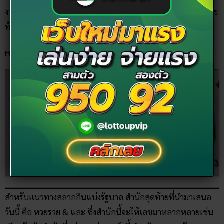
สำหรับแนวทางสลากกินแบ่งรัฐบาล สำนักสุดท้ายที่นำมาเสนอ
วันนี้ คือ หวยรวย & และ ซึ่งสำนักนี้จะให้เลขมาหลากหลายเช่น
เดียวกันกับสำนักที่กล่าวมาก่อนหน้านี้ สำหรับงวด 30 ธันวาคม
2563 ที่จะถึงนี้สำนักหวยรวย & และ ก็ได้ให้แนวทางเลขมาในรูป
แบบของเลข 2 ตัวบน – ล่าง ดังนี้
เลข 01 21 41 71 06 26 46
และ 76
เลขเด็ดจากสำนักดังทั้ง 5 แห่ง ที่นำมาเสนอในครั้งนี้ มีเลขสองตัว
ที่ตรงกันอยู่หลายคู่ด้วยกัน คอหวยท่านใดอยากเสี่ยงโชค ก็