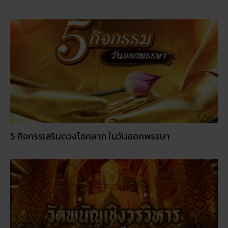
5 กิจกรรเสริมดวงโชคลาภ ในวันออกพรรษา
วัดพนัญเชิง โบราณสถานกรุงเก่า จ.พระนครศรีอยุธยา