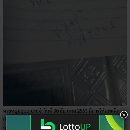
หวยหนุ่มอุบล ประจำวันที่ 30 ธันวาคม 2563 มีการให้เลขเด็ด
เป็นแนวทางสลากกินแบ่งรัฐบาล มาหลากหลายรูปแบบมาก
หากใครตามสำนักนี้อยู่แล้วจะรู้ดีว่าให้เลขแม่นไม่แพ้เจ้าอื่นเลย
งวดที่จะถึงนี้สำนักหวยหนุ่มอุบลให้แนวทางเลขมาในรูปแบบเลข
ท้ายสามตัวเต็ง – โต๊ดสองตัว คือ
เลข 147 และ 175
นั่นเอง
หวยรวย & และ งวด 30/12/63
×