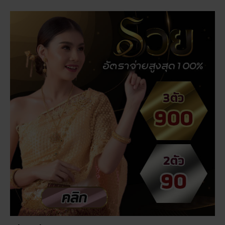
เรื่องที่คุณอาจสนใจ