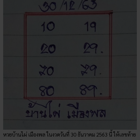
หวยบ้านไผ่ เมืองพล ในงวดวันที่ 30 ธันวาคม 2563 นี้ ให้เลขท้าย