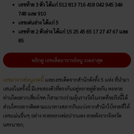
เลขท้าย 3 ตัว ได้แก่ 512 813 716 418 042 945 346
748 และ 910
เลขเด่นล่าง ได้แก่ 5
เลขท้าย 2 ตัวล่าง ได้แก่ 15 25 45 65 17 27 47 67 และ
85
คลิกดู เลขเด็ดอาจารย์หนู งวดล่าสุด
เลขอาจารย์หนูงวดนี้
และเลขเด็ดจากสำนักดังทั้ง 5 แห่ง ที่นำมา
เสนอในครั้งนี้ มีเลขสองตัวที่ตรงกันอยู่หลายคู่ด้วยกัน คอหวย
ท่านใดอยากเสี่ยงโชค ก็สามารถร่วมลุ้นรางวัลในงวดที่จะถึงนี้ได้
ส่วนใครอยากติดตามแนวทางสลากกินแบ่งจากสำนักใบ้หวยที่ให้
เลขแม่นอื่นๆ อย่าง หวยหลวงพ่อปากแดง หวยดังจากจังหวัด
นครนายก,