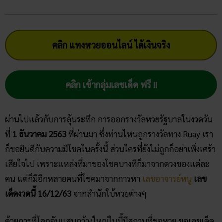
คลิก แทงหวยออนไลน์ ได้เงินจริง
คลิก เข้ากลุ่มเลขเด็ด ฟรี !!
ผ่านไปแล้วกับการลุ้นระทึก การออกรางวัลหวยรัฐบาลในงวดวัน
ที่
1 ธันวาคม 2563
ที่ผ่านมา ซึ่งท่านไหนถูกรางวัลทาง Ruay เรา
ก็ขอยินดีกับความมีโชคในครั้งนี้ ส่วนใครที่ยังไม่ถูกก็อย่าเพิ่งเศร้า
เสียใจไป เพราะแหล่งที่มาของโชคบางทีก็มาจากดวงของแต่ละ
คน แต่ก็มีอีกหลายคนที่โชคมาจากการหา
เลขอาจารย์หนู
เลข
เด็ดงวดนี้ 16/12/63
จากสำนักใบ้หวยต่างๆ
ด้วยการที่โลกอันแสนกว้างใหญ่ใบนี้มีสถานที่ขอหวย ขอเลขเด็ด