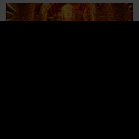
วัดพนัญเชิง โบราณสถานกรุงเก่า จ.พระนครศรีอยุธยา