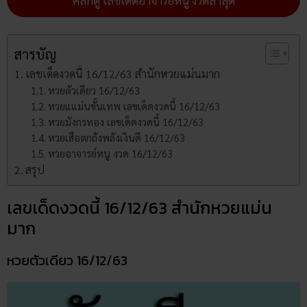
คลิกดู เลขเด็ดอาจารย์หนู งวดล่าสุด
สารบัญ
เลขเด็ดงวดนี้ 16/12/63 สำนักหวยแม่นมาก
หวยตัวเดียว 16/12/63
หวยแแม่นขั้นเทพ เลขเด็ดงวดนี้ 16/12/63
หวยมังกรทอง เลขเด็ดงวดนี้ 16/12/63
หวยเสือตกถังพลังเงินดี 16/12/63
หวยอาจารย์หนู งวด 16/12/63
สรุป
เลขเด็ดงวดนี้ 16/12/63 สำนักหวยแม่น
มาก
หวยตัวเดียว 16/12/63