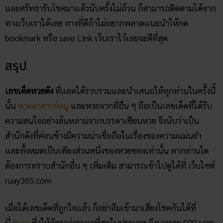
และศรัทธารับโชคมาแล้วนับครั้งไม่ถ้วน ก็สามารถติดตามได้จาก
ทางเว็บเราได้เลย ทางที่ดีถ้าไม่อยากพลาดแนะนำให้กด
bookmark หรือ save Link เว็บเราไว้เลยจะดีที่สุด
สรุป
เลขเด็ดหวยดัง
ที่แอดได้รวบรวมและนำเสนอให้ทุกท่านในครั้งนี้
นั้น
หวยอาจารย์หนู
และหวยจากที่อื่น ๆ ถือเป็นเลขเด็ดที่ได้รับ
ความสนใจอย่างล้นหลามจากบรรดาเซียนหวย จึงนับว่าเป็น
สำนักดังที่ค่อนข้างมีความน่าเชื่อถือในเรื่องของความแม่นยำ
และทั้งหมดเป็นเพียงส่วนหนึ่งของหวยซองเท่านั้น หากท่านใด
ต้องการทราบสำนักอื่น ๆ เพิ่มเติม สามารถเข้าไปดูได้ที่ เว็บไซต์
ruay365.com
เมื่อได้เลขเด็ดที่ถูกใจแล้ว ก็อย่าลืมเข้ามาเสี่ยงโชคกันได้ที่
นี่
Ruay
ซึ่งให้อัตราจ่ายมากที่สุดในประเทศ ถึงบาทละ 900 บาท