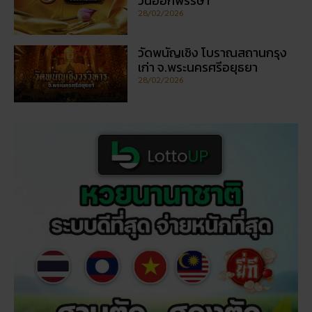
วันออกพรรษา
28/02/2026
วัดพนัญเชิง โบราณสถานกรุง
เก่า จ.พระนครศรีอยุธยา
28/02/2026