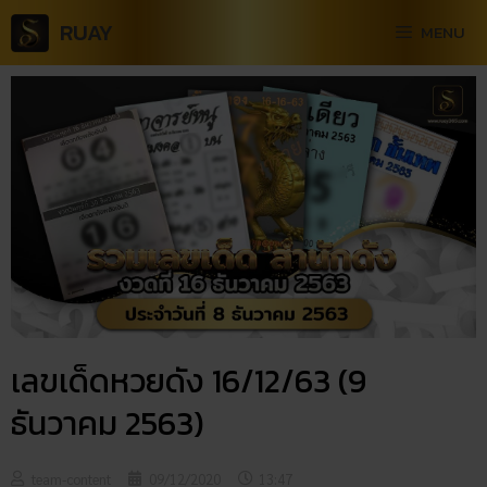
RUAY
MENU
เลขเด็ดหวยดัง 16/12/63 (9
ธันวาคม 2563)
team-content
09/12/2020
13:47