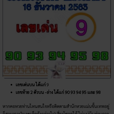
เลขเด่นบน ได้แก่
9
เลขท้าย 2 ตัวบน -ล่าง ได้แก่ 90 93 94 95 และ 98
หากคอหวยท่านไหนสนใจหรือติดตามสำนักหวยแม่นขั้นเทพอยู่
ก็สามารถนำเลขเด็ดดังกล่าวไปเสี่ยงโชคดูได้ ไม่แน่น๊า ท่านอาจ