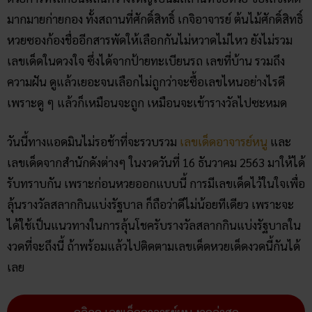
มากมายก่ายกอง ทั้งสถานที่ศักดิ์สิทธิ์ เกจิอาจารย์ ต้นไม้ศักดิ์สิทธิ์
หวยซองก้องชื่ออีกสารพัดให้เลือกกันไม่หวาดไม่ไหว ยังไม่รวม
เลขเด็ดในดวงใจ ซึ่งได้จากป้ายทะเบียนรถ เลขที่บ้าน รวมถึง
ความฝัน ดูแล้วเยอะจนเลือกไม่ถูกว่าจะซื้อเลขไหนอย่างไรดี
เพราะดู ๆ แล้วก็เหมือนจะถูก เหมือนจะเข้ารางวัลไปซะหมด
วันนี้ทางแอดมินไม่รอช้าที่จะรวบรวม
เลขเด็ดอาจารย์หนู
และ
เลขเด็ดจากสำนักดังต่างๆ ในงวดวันที่ 16 ธันวาคม 2563 มาให้ได้
รับทราบกัน เพราะก่อนหวยออกแบบนี้ การมีเลขเด็ดไว้ในใจเพื่อ
ลุ้นรางวัลสลากกินแบ่งรัฐบาล ก็ถือว่าดีไม่น้อยทีเดียว เพราะจะ
ได้ใช้เป็นแนวทางในการลุ้นโชครับรางวัลสลากกินแบ่งรัฐบาลใน
งวดที่จะถึงนี้ ถ้าพร้อมแล้วไปติดตามเลขเด็ดหวยเด็ดงวดนี้กันได้
เลย