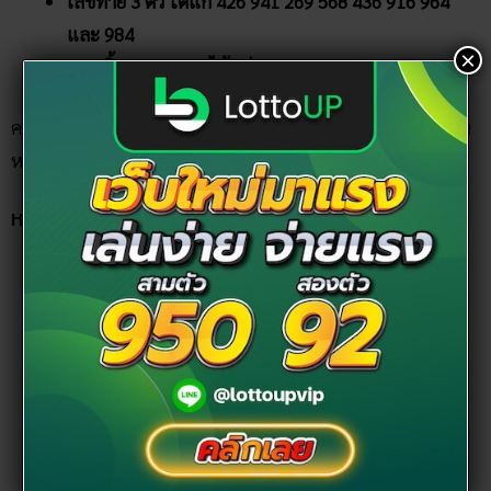
เลขท้าย 3 ตัว ได้แก่ 426 941 269 568 436 916 964
และ 984
×
เลขเบิ้ล – เลขหาม ได้แก่ 466 66 244 44
คอหวยท่านไหนตามสำนักนี้อยู่ สามารถนำเลขเด็ดเหล่านี้ไปลุ้น
หวยงวดที่จะถึงนี้ได้
หวยอาจารย์หนู งวด 16/12/63