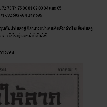
71 72 73 74 75 80 81 82 83 84 และ 85
 671 682 683 684 และ 685
ันนำโชคอยู่ ก็สามารถนำเลขเด็ดดังกล่าวไปเสี่ยงโชคดู
หวยรางวัลใหญ่งวดหน้าก็เป็นได้
6/02/64