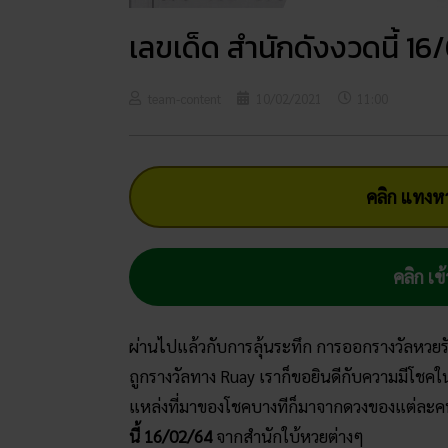
เลขเด็ด สำนักดังงวดนี้ 16
team-content
10/02/2021
11:00
คลิก แทงหว
คลิก เข้
ผ่านไปแล้วกับการลุ้นระทึก การออกรางวัลหวยรัฐ
ถูกรางวัลทาง Ruay เราก็ขอยินดีกับความมีโชคในครั
แหล่งที่มาของโชคบางทีก็มาจากดวงของแต่ละค
นี้ 16/02/64
จากสำนักใบ้หวยต่างๆ