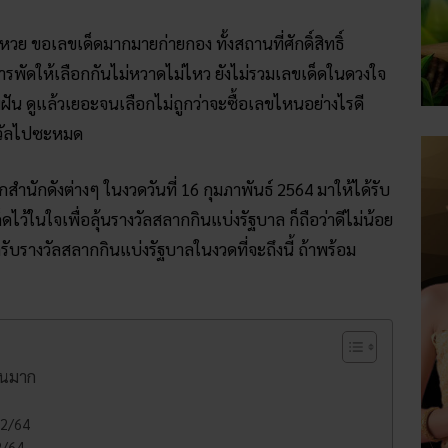
วย ขอเลขเด็ดมากมายก่ายกอง ทั้งสถานที่ศักดิ์สิทธิ์
ีกสารพัดให้เลือกกันไม่หวาดไม่ไหว ยังไม่รวมเลขเด็ดในดวงใจ
มฝัน ดูแล้วเยอะจนเลือกไม่ถูกว่าจะซื้อเลขไหนอย่างไรดี
งวัลไปซะหมด
สำนักดังต่างๆ ในงวดวันที่ 16 กุมภาพันธ์ 2564 มาให้ได้รับ
้ในใจเพื่อลุ้นรางวัลสลากกินแบ่งรัฐบาล ก็ถือว่าดีไม่น้อย
ับรางวัลสลากกินแบ่งรัฐบาลในงวดที่จะถึงนี้ ถ้าพร้อม
่นมาก
02/64
2/64