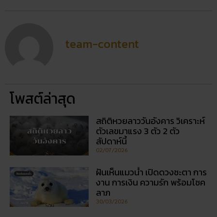
team-content
โพสต์ล่าสุด
สถิติหวยลาววันอังคาร วิเคราะห์
ตัวเลขมาแรง 3 ตัว 2 ตัว
สัปดาห์นี้
02/07/2026
ฝันเห็นแมวน้ำ เปิดดวงชะตา การ
งาน การเงิน ความรัก พร้อมโชค
ลาภ
30/03/2026