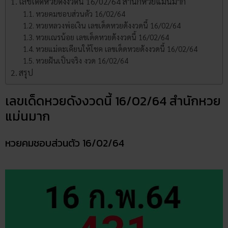
เลขเด็ดหวยดังงวดนี้ 16/02/64 สำนักหวยแม่นมาก
หวยคมชอบส่วนตัว 16/02/64
หวยหลวงพ่อเงิน เลขเด็ดหวยดังงวดนี้ 16/02/64
หวยเณรน้อย เลขเด็ดหวยดังงวดนี้ 16/02/64
หวยแม่ตะเคียนให้โชค เลขเด็ดหวยดังงวดนี้ 16/02/64
หวยฝันเป็นจริง งวด 16/02/64
สรุป
เลขเด็ดหวยดังงวดนี้ 16/02/64 สำนักหวย
แม่นมาก
หวยคมชอบส่วนตัว 16/02/64