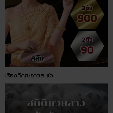
เรื่องที่คุณอาจสนใจ