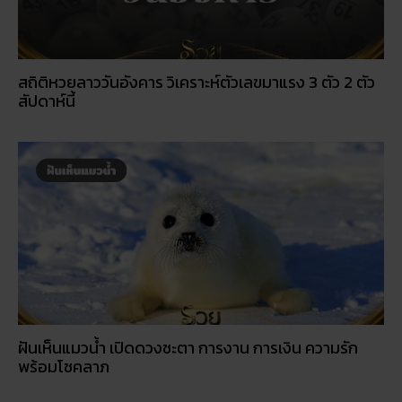
สถิติหวยลาววันอังคาร วิเคราะห์ตัวเลขมาแรง 3 ตัว 2 ตัว
สัปดาห์นี้
ฝันเห็นแมวน้ำ เปิดดวงชะตา การงาน การเงิน ความรัก
พร้อมโชคลาภ