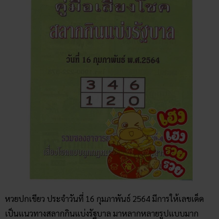
หวยปกเขียว ประจำวันที่ 16 กุมภาพันธ์ 2564 มีการให้เลขเด็ด
เป็นแนวทางสลากกินแบ่งรัฐบาล มาหลากหลายรูปแบบมาก