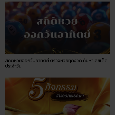
สถิติหวยออกวันอาทิตย์ ตรวจหวยทุกงวด ค้นหาเลขเด็ด
ประจำวัน