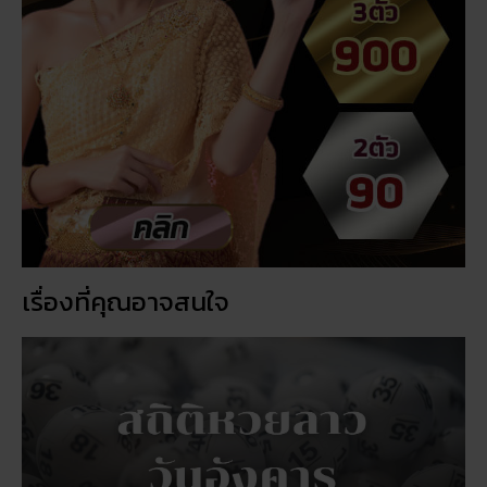
เรื่องที่คุณอาจสนใจ