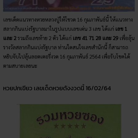
เลขเด็ดแนวทางหวยหลวงปู่ให้โชวด 16 กุมภาพันธ์นี้ ให้แนวทาง
สลากกินแบ่งรัฐบาลมาในรูปแบบเลขเด่น 3 เลข ได้แก่
เลข 1
และ 2
รวมถึงเลขท้าย 2 ตัว ได้แก่
เลข 41 71 28 และ 29
เพื่อลุ้น
รางวัลสลากกินแบ่งรัฐบาล ท่านใดสนใจเลขสำนักนี้ ก็สามารถ
หยิบจับไปลุ้นลอตเตอรี่งวด 16 กุมภาพันธ์ 2564 เพื่อรับโชคได้
ตามสบายเลยนะ
หวยปกเขียว เลขเด็ดหวยดังงวดนี้ 16/02/64