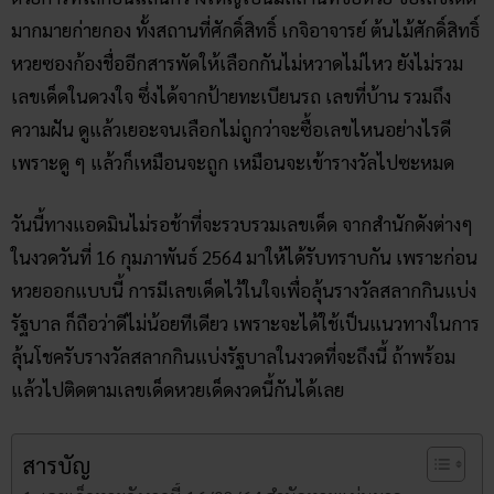
มากมายก่ายกอง ทั้งสถานที่ศักดิ์สิทธิ์ เกจิอาจารย์ ต้นไม้ศักดิ์สิทธิ์
หวยซองก้องชื่ออีกสารพัดให้เลือกกันไม่หวาดไม่ไหว ยังไม่รวม
เลขเด็ดในดวงใจ ซึ่งได้จากป้ายทะเบียนรถ เลขที่บ้าน รวมถึง
ความฝัน ดูแล้วเยอะจนเลือกไม่ถูกว่าจะซื้อเลขไหนอย่างไรดี
เพราะดู ๆ แล้วก็เหมือนจะถูก เหมือนจะเข้ารางวัลไปซะหมด
วันนี้ทางแอดมินไม่รอช้าที่จะรวบรวมเลขเด็ด จากสำนักดังต่างๆ
ในงวดวันที่ 16 กุมภาพันธ์ 2564 มาให้ได้รับทราบกัน เพราะก่อน
หวยออกแบบนี้ การมีเลขเด็ดไว้ในใจเพื่อลุ้นรางวัลสลากกินแบ่ง
รัฐบาล ก็ถือว่าดีไม่น้อยทีเดียว เพราะจะได้ใช้เป็นแนวทางในการ
ลุ้นโชครับรางวัลสลากกินแบ่งรัฐบาลในงวดที่จะถึงนี้ ถ้าพร้อม
แล้วไปติดตามเลขเด็ดหวยเด็ดงวดนี้กันได้เลย
สารบัญ