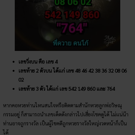
เลขวิ่งบน คือ เลข 4
เลขท้าย 2 ตัวบน ได้แก่ เลข 48 46 42 38 36 32 08 06
02
เลขท้าย 3 ตัว ได้แก่ เลข 542 149 860 และ 764
หากคอหวยท่านไหนสนใจหรือติดตามสำนักหวยลูกพ่อวิษณุ
กรรมอยู่ ก็สามารถนำเลขเด็ดดังกล่าวไปเสี่ยงโชคดูได้ ไม่แน่น๊า
ท่านอาจถูกรางวัล เป็นผู้โชคดีถูกหวยรางวัลใหญ่งวดหน้าก็เป็น
ได้