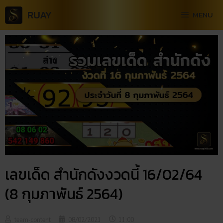
RUAY
MENU
เลขเด็ด สำนักดังงวดนี้ 16/02/64
(8 กุมภาพันธ์ 2564)
team-content
08/02/2021
11:00