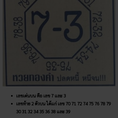
เลขเด่นบน คือ เลข 7 และ 3
เลขท้าย 2 ตัวบน ได้แก่ เลข 70 71 72 74 75 76 78 79
30 31 32 34 35 36 38 และ 39