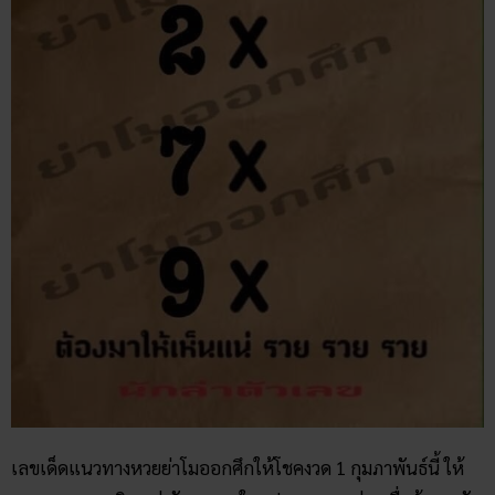
เลขเด็ดแนวทางหวยย่าโมออกศึกให้โชคงวด 1 กุมภาพันธ์นี้ ให้