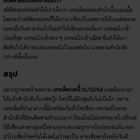
สถิติหวยย้อนหลังช่วยอะไร?
สถิติหวยจะช่วยทำให้เราเห็นว่า เลขเด็ดแต่ละสำนักนั้นแม่นมั้ย
โดยจะนำสถิติหวยเลขที่ให้มา มาเทียบกับเลขรางวัลในแต่ละงวด
และเมื่อวิเคราะห์แล้วก็จะทำให้เซียนหวยเห็นว่า เลขอะไรเข้า
บ่อยที่สุด เลขอะไรเข้าตรง ๆ เลขอะไรเข้าเฉียด ซึ่งทำให้เรา
ตัดสินใจได้ว่าจะเล่นเลขอะไรในงวดต่อไป และตามสำนักดัง
กล่าวดีมั้ยนั่นเอง
สรุป
อยากถูกหวยห้ามพลาด
เลขเด็ดงวดนี้ 01/02/64
แอดมินเอามา
ให้แล้วสำนักลับในเฟซบุ๊ก ใครที่ไม่มีกลุ่มลับไม่เป็นไร เพราะ
เลขเด็ดที่นำมาฝากนี้มีแชร์ต่อกันทั่วโซเชียล เพราะเป็นหวย
สำนักดังที่มีคนติดตามจำนวนมาก ถึงแม้จะไม่แพร่หลายไปทั่วแต่
ก็มีเซียนหวยกลุ่มหนึ่งตามทุกงวดและถูกรางวัลบ่อยเช่นกัน ลอง
นำไปเสี่ยงโชคกันได้เลยไม่ว่าจะเป็น หวยเสือตกถังพลังเงินดี