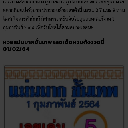
แนวทางสลากกินแบ่งรัฐบาลมาในรูปแบบเลขเด่น เพื่อลุ้นรางวัล
สลากกินแบ่งรัฐบาล ประกอบด้วยเลขดังนี้
เลข 1 2 7 และ 9
ท่าน
ใดสนใจเลขสำนักนี้ ก็สามารถหยิบจับไปลุ้นลอตเตอรี่งวด 1
กุมภาพันธ์ 2564 เพื่อรับโชคได้ตามสบายเลยนะ
หวยแม่นมากขั้นเทพ เลขเด็ดหวยดังงวดนี้
01/02/64