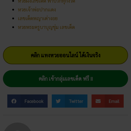
หวยผังเลขเด็ด พาบวกทุกงวด
หวยเจ้าพ่อปากแดง
เลขเด็ดพญาเต่างอย
หวยพระครูบาบุญชุ่ม เลขเด็ด
คลิก แทงหวยออนไลน์ ได้เงินจริง
คลิก เข้ากลุ่มเลขเด็ด ฟรี !!
Facebook
Twitter
Email