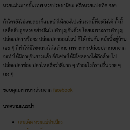
หวยแม่นมากขั้นเทพ หวยประชานิยม หรือหวยแปดทิศ ฯลฯ
ถ้าใครยังไม่เคยลองก็แนะนำให้ลองไปเล่นงวดนี้ที่จะถึงได้ ทั้งนี้
เคล็ดลับถูกหวยอย่างลืมไปทำบุญกันด้วย โดยเฉพาะการทำบุญ
ปล่อยปลา หรือจะ ปล่อยปลาออนไลน์ ก็ได้เช่นกัน สมัยนี้อยู่บ้าน
เฉย ๆ ก็ทำให้มีโชคลาภได้แล้วนะ เพราะการปล่อยปลานอกจาก
จะทำให้มีอายุยืนยาวแล้ว ก็ยังช่วยให้มีโชคลาภได้อีกด้วย ไป
ปล่อยปลาช่อย ปลาไหลถือว่าดีมาก ๆ ทำอะไรก็ราบรื่น รวย ๆ
เฮง ๆ
ขอบคุณภาพบางส่วนจาก
facebook
บทความแนะนำ
เลขเด็ด หวยแม่จำเนียร