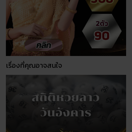
เรื่องที่คุณอาจสนใจ