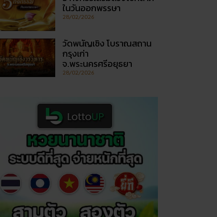
ในวันออกพรรษา
28/02/2026
วัดพนัญเชิง โบราณสถาน
กรุงเก่า
จ.พระนครศรีอยุธยา
28/02/2026