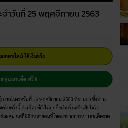
ะจำวันที่ 25 พฤศจิกายน 2563
ยออนไลน์ ได้เงินจริง
ากลุ่มเลขเด็ด ฟรี !!
ฐบาลในงวดวันที่ 16 พฤศจิกายน 2563 ที่ผ่านมา ซึ่งท่าน
ครั้งนี้ ส่วนใครที่ยังไม่ถูกก็อย่าเพิ่งเศร้าเสียใจไป
ต่ละคน แต่ก็มีอีกหลายคนที่โชคมาจากการหา
เลขเด็ดงวด