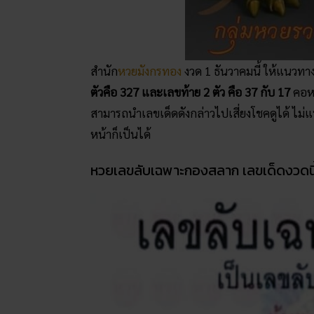
สำนัก
หวยมังกรทอง
งวด 1 ธันวาคมนี้ ให้แนวท
ตัวคือ 327 และเลขท้าย 2 ตัว คือ 37 กับ 17
คอห
สามารถนำเลขเด็ดดังกล่าวไปเสี่ยงโชคดูได้ ไม่แ
หน้าก็เป็นได้
หวยเลขลับเฉพาะกองสลาก เลขเด็ดงวดนี้