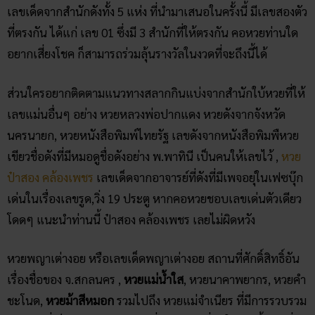
เลขเด็ดจากสำนักดังทั้ง 5 แห่ง ที่นำมาเสนอในครั้งนี้ มีเลขสองตัว
ที่ตรงกัน ได้แก่ เลข 01 ซึ่งมี 3 สำนักที่ให้ตรงกัน คอหวยท่านใด
อยากเสี่ยงโชค ก็สามารถร่วมลุ้นรางวัลในงวดที่จะถึงนี้ได้
ส่วนใครอยากติดตามแนวทางสลากกินแบ่งจากสำนักใบ้หวยที่ให้
เลขแม่นอื่นๆ อย่าง หวยหลวงพ่อปากแดง หวยดังจากจังหวัด
นครนายก, หวยหนังสือพิมพ์ไทยรัฐ เลขดังจากหนังสือพิมพืหวย
เขียวชื่อดังที่มีหมอดูชื่อดังอย่าง พ.พาทินี เป็นคนให้เลขไว้ ,
หวย
ป๋าสอง คล้องเพชร
เลขเด็ดจากอาจารย์ที่ดังที่มีเพจอยุ่ในเฟซบุ๊ก
เด่นในเรื่องเลขรูด,วิ่ง 19 ประตู หากคอหวยชอบเลขเด่นตัวเดียว
โดดๆ แนะนำท่านนี้ ป๋าสอง คล้องเพชร เลยไม่ผิดหวัง
หวยพญาเต่างอย หรือเลขเด็ดพญาเต่างอย สถานที่ศักดิ์สิทธิ์อัน
เรื่องชื่อของ จ.สกลนคร ,
หวยแม่น้ำใส
, หวยนาคาพยากร, หวยคำ
ชะโนด,
หวยม้าสีหมอก
รวมไปถึง หวยแม่จำเนียร ที่มีการรวบรวม