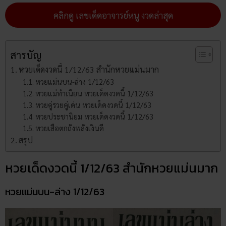
คลิกดู เลขเด็ดอาจารย์หนู งวดล่าสุด
สารบัญ
หวยเด็ดงวดนี้ 1/12/63 สำนักหวยแม่นมาก
หวยแม่นบน-ล่าง 1/12/63
หวยแม่ทำเนียน หวยเด็ดงวดนี้ 1/12/63
หวยคู่รวยคู่เด่น หวยเด็ดงวดนี้ 1/12/63
หวยประชานิยม หวยเด็ดงวดนี้ 1/12/63
หวยเสือตกถังพลังเงินดี
สรุป
หวยเด็ดงวดนี้ 1/12/63 สำนักหวยแม่นมาก
หวยแม่นบน-ล่าง 1/12/63