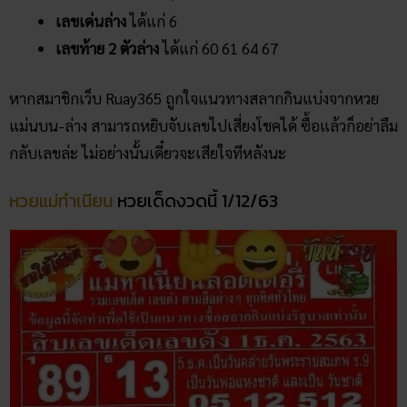
เลขเด่นล่าง
ได้แก่ 6
เลขท้าย 2 ตัวล่าง
ได้แก่ 60 61 64 67
หากสมาชิกเว็บ Ruay365 ถูกใจแนวทางสลากกินแบ่งจากหวย
แม่นบน-ล่าง สามารถหยิบจับเลขไปเสี่ยงโชคได้ ซื้อแล้วก็อย่าลืม
กลับเลขล่ะ ไม่อย่างนั้นเดี๋ยวจะเสียใจทีหลังนะ
หวยแม่ทำเนียน
หวยเด็ดงวดนี้ 1/12/63