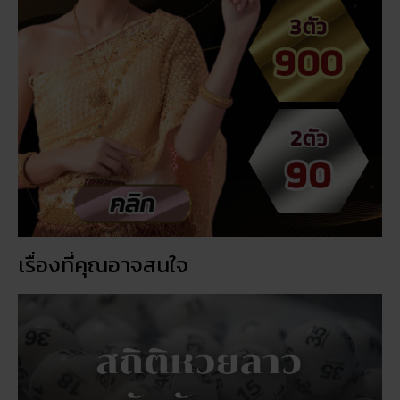
เรื่องที่คุณอาจสนใจ