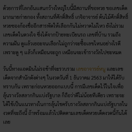
ด้วยการที่โลกอันแสนกว้างใหญ่ใบนี้มีสถานที่ขอหวย ขอเลขเด็ด
มากมายก่ายกอง ทั้งสถานที่ศักดิ์สิทธิ์ เกจิอาจารย์ ต้นไม้ศักดิ์สิทธิ์
หวยซองก้องชื่ออีกสารพัดให้เลือกกันไม่หวาดไม่ไหว ยังไม่รวม
เลขเด็ดในดวงใจ ซึ่งได้จากป้ายทะเบียนรถ เลขที่บ้าน รวมถึง
ความฝัน ดูแล้วเยอะจนเลือกไม่ถูกว่าจะซื้อเลขไหนอย่างไรดี
เพราะดู ๆ แล้วก็เหมือนจะถูก เหมือนจะเข้ารางวัลไปซะหมด
วันนี้ทางแอดมินไม่รอช้าที่จะรวบรวม
เลขอาจารย์หนู
และเลข
เด็ดจากสำนักดังต่างๆ ในงวดวันที่ 1 ธันวาคม 2563 มาให้ได้รับ
ทราบกัน เพราะก่อนหวยออกแบบนี้ การมีเลขเด็ดไว้ในใจเพื่อ
ลุ้นรางวัลสลากกินแบ่งรัฐบาล ก็ถือว่าดีไม่น้อยทีเดียว เพราะจะ
ได้ใช้เป็นแนวทางในการลุ้นโชครับรางวัลสลากกินแบ่งรัฐบาลใน
งวดที่จะถึงนี้ ถ้าพร้อมแล้วไปติดตามเลขเด็ดหวยเด็ดงวดนี้กันได้
เลย