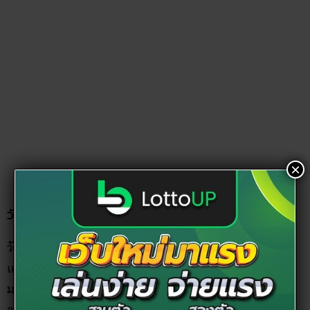
×
วัดบางหญ้าแพรก จังหวัดสมุทสาคร
วัดแห่งนี้เป็นวัดที่โด่งดังในเรื่องของแคล้วคลาดปลอดภัย มี
เครื่องรางของขลังที่ขึ้นชื่อ คือ ตะกรุดผงว่านใบลาน ที่หลวงพ่อ
มาลัย อุทโย มอบให้ตี๋ใหญ่ และทำให้ตี๋ใหญ่รอดจากการจับกุม
จากเจ้าหน้าที่ตำรวจในหลาย ๆ ครั้ง ทำให้ชาวบ้านตั้งชื่อ