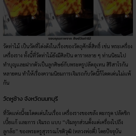
วัดท่าไม้ เป็นวัดที่โด่งดังในเรื่องของวัตถุศักดิ์สิทธิ์ เช่น พระเครื่อง
เครื่องราง ทั้งนี้ที่วัดท่าไม้ยังมีศิลปิน ดาราหลาย ๆ ท่านนิยมไป
ทำบุญและฝากตัวเป็นลูกศิษย์กับพระครูปลัดอุเทน สิริสาโรกัน
หลายคน ทำให้เรื่องความนิยมการเจิมรถกับวัดนี้ก็โดดเด่นไม่แพ้
กัน
วัดหูช้าง จังหวัดนนทบุรี
ที่วัดแห่งนี้จะโดดเด่นในเรื่อง เครื่องรางของขลัง ตะกรุด ปลัดขิก
เบี้ยแก้ และการ เจิมรถ แบบ “เจิมทุกส่วนตั้งแต่เครื่องไปถึง
ลูกล้อ” ของพระครูสุวรรณโชติวุฒิ (หลวงพ่อตี๋) โดยปัจจุบัน