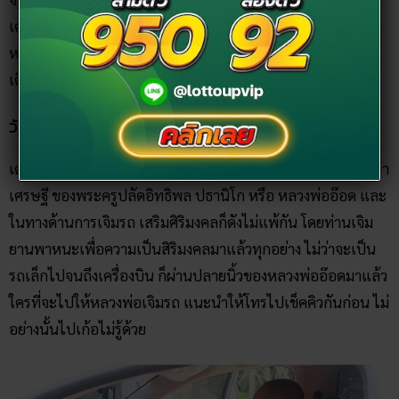
เครื่องรางนี้ว่า “ตะกรุดตี๋ใหญ่” ส่วนเรื่องการเจิมรถก็ขึ้นดันดับ
หนึ่งเรื่องแคล้วคลาดปลอดภัยในย่านลุ่มแม่น้ำท่าจีนด้วยเช่น
เดียวกัน
วัดสายไหม จังหวัดปทุมธานี
เด่นดังในเรื่องของโชคลาภ ของขลัง กุมารทองเทพพยุงทรัพย์มหา
เศรษฐี ของพระครูปลัดอิทธิพล ปธานิโก หรือ หลวงพ่ออ๊อด และ
ในทางด้านการเจิมรถ เสริมศิริมงคลก็ดังไม่แพ้กัน โดยท่านเจิม
ยานพาหนะเพื่อความเป็นสิริมงคลมาแล้วทุกอย่าง ไม่ว่าจะเป็น
รถเล็กไปจนถึงเครื่องบิน ก็ผ่านปลายนิ้วของหลวงพ่ออ๊อดมาแล้ว
ใครที่จะไปให้หลวงพ่อเจิมรถ แนะนำให้โทรไปเช็คคิวกันก่อน ไม่
อย่างนั้นไปเก้อไม่รู้ด้วย