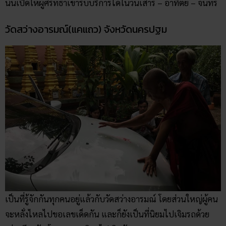
นั้นเปิดให้ผู้ศรัทธาเข้ารับบริการได้ในวันเสาร์ – อาทิตย์ – จันทร์
วัดสว่างอารมณ์(แคแถว) จังหวัดนครปฐม
เป็นที่รู้จักกันทุกคนอยู่แล้วกับวัดสว่างอารมณ์ โดยส่วนใหญ่ผู้คน
จะหลั่งไหลไปขอเลขเด็ดกัน และก็ยังเป็นที่นิยมไปเจิมรถด้วย