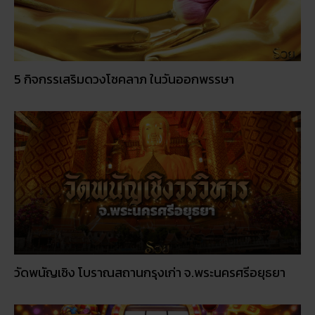
5 กิจกรรเสริมดวงโชคลาภ ในวันออกพรรษา
วัดพนัญเชิง โบราณสถานกรุงเก่า จ.พระนครศรีอยุธยา