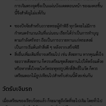
การเจิมตรงจุดซึ่งเป็นแผ่นบังแดดตอนหน้า ของมงคลชิ้น
นี้จึงสำคัญไม่แพ้กัน
ซองปัจจัยสำหรับถวายพระผู้ทำพิธี ทุกวัดจะไม่มีการ
กำหนดจำนวนเงินที่แน่นอน เรียกได้ว่าเป็นการทำบุญ
ตามกำลังศรัทธา ถือเป็นการถวายทานแก่พระสงฆ์
เป็นการเริ่มต้นทำสิ่งดี ๆ หลังจากเสร็จพิธี
สิ่งอื่นเพิ่มเติมที่อาจเตรียมไป เช่น สังฆทาน หากคุณตั้งใจ
จะถวายสังฆทาน ก็ควรเตรียมชุดสังฆทานไปให้พร้อมด้วย
หรือหากตั้งใจจะไหว้พระพุทธรูปศักดิ์สิทธิ์ในวัด ก็ควร
เตรียมดอกไม้ธูปเทียนไปสำหรับส่วนนี้ด้วยเช่นกัน
วัดรับเจิมรถ
เมื่อเตรียมของเรียบร้อยแล้ว ก็จะมาดูถึงวัดที่จะไปเจิม โดยทั่วไป