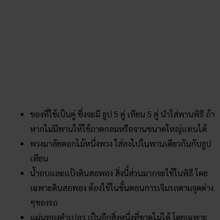
ของที่ใช้เป็นคู่ ซึ่งจะมี ธูป 5 คู่ เทียน 5 คู่ นำใส่พานพิธี ถ้า
หากไม่มีพานให้ใช้ถาดกลมหรือจานขนาดใหญ่แทนได้
พวงมาลัยดอกไม้หนึ่งพวง ใส่ลงไปในพานเดียวกันกับธูป
เทียน
น้ำอบและแป้งดินสอพอง สิ่งนี้ส่วนมากจะใช้ในพิธี โดย
เฉพาะดินสอพอง ต้องใช้ในขั้นตอนการเจิมรถตามจุดต่าง
ๆของรถ
แผ่นทองคำเปลว เป็นอีกสิ่งหนึ่งที่ขาดไม่ได้ โดยเฉพาะ