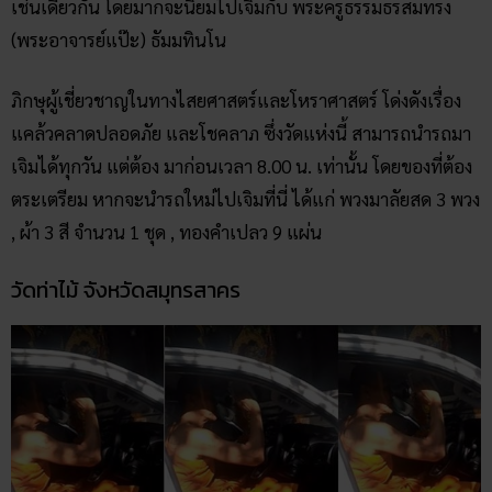
เช่นเดียวกัน โดยมากจะนิยมไปเจิมกับ พระครูธรรมธรสมทรง
(พระอาจารย์แป๊ะ) ธัมมทินโน
ภิกษุผู้เชี่ยวชาญในทางไสยศาสตร์และโหราศาสตร์ โด่งดังเรื่อง
แคล้วคลาดปลอดภัย และโชคลาภ ซึ่งวัดแห่งนี้ สามารถนำรถมา
เจิมได้ทุกวัน แต่ต้อง มาก่อนเวลา 8.00 น. เท่านั้น โดยของที่ต้อง
ตระเตรียม หากจะนำรถใหม่ไปเจิมที่นี่ ได้แก่ พวงมาลัยสด 3 พวง
, ผ้า 3 สี จำนวน 1 ชุด , ทองคำเปลว 9 แผ่น
วัดท่าไม้ จังหวัดสมุทรสาคร