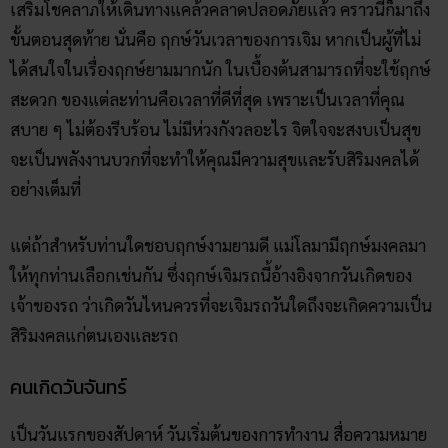
เสริมโชคลาภให้เดินทางแคล้วคลาดปลอดภัยแล้ว คราวนี้ก็มาถึง
ขั้นตอนสุดท้าย นั่นคือ ฤกษ์วันเวลาของการเจิม หากเป็นผู้ที่ไม่
ได้สนใจในเรื่องฤกษ์ยามมากนัก ในเบื้องต้นสามารถที่จะใช้ฤกษ์
สะดวก ของแต่ละท่านคือเวลาที่ดีที่สุด เพราะเป็นเวลาที่คุณ
สบาย ๆ ไม่ต้องรีบร้อน ไม่มีห่วงกังวลอะไร จิตใจจะสงบเป็นสุข
จะเป็นพลังงานบวกที่จะทำให้คุณมีความสุขและรับสิริมงคลได้
อย่างเต็มที่
แต่ถ้าสำหรับท่านใดชอบฤกษ์งามยามดี แม่โลมามีฤกษ์มงคลมา
ให้ทุกท่านเลือกเช่นกัน ซึ่งฤกษ์เจิมรถนี้อ้างอิงจากวันเกิดของ
เจ้าของรถ ว่าเกิดวันไหนควรที่จะเจิมรถวันใดถึงจะเกิดความเป็น
สิริมงคลแก่ตนเองและรถ
คนเกิดวันจันทร์
เป็นวันแรกของสัปดาห์ วันเริ่มต้นของการทำงาน สื่อความหมาย