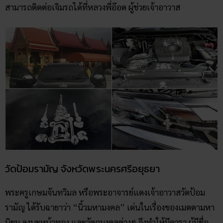
สามารถติดต่อเจิมรถได้ที่หลวงพี่อ๊อด ผู้ช่วยเจ้าอาวาส
วัดป้อมรามัญ จังหวัดพระนครศรีอยุธยา
พระครูเกษมจันทวิมล หรือพระอาจารย์แดงเจ้าอาวาสวัดป้อม
รามัญ ได้รับฉายาว่า “นิ้วมหามงคล” เด่นในเรื่องของเมตตามหา
นิยม ลงนะหน้าทอง และวัตถุมงคลต่างๆ จึงทำให้มีดารา ผู้มีชื่อ