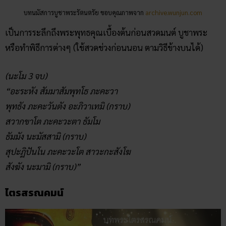
บทนมัสการบูชาพระรัตนตรัย ขอบคุณภาพจาก
archive.wunjun.com
เป็นการระลึกถึงพระพุทธคุณเบื้องต้นก่อนสวดมนต์ บูชาพระ
หรือทำพิธีการต่างๆ (ใช้สวดช่วงก่อนนอน ตามวิธีข้างบนได้)
(นะโม 3 จบ)
“อะระหัง สัมมาสัมพุทโธ ภะคะวา
พุทธัง ภะคะวันตัง อะภิวาเทมิ (กราบ)
สวากขาโต ภะคะวะตา ธัมโม
ธัมมัง นะมัสสามิ (กราบ)
สุปะฏิปันโน ภะคะวะโต สาวะกะสังโฆ
สังฆัง นะมามิ (กราบ)”
ไตรสรณคมน์