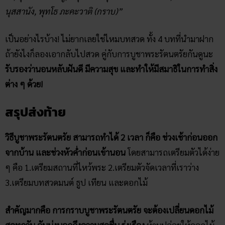
นุสสานัง, พุทโธ ภะคะวาติ (กราบ)”
เป็นอย่างไรบ้าง! ไม่ยากเลยใช่ไหมบทสวด ทั้ง 4 บทที่นำมาฝาก
ถ้ายังไงก็ลองเอากลับไปสวด คู่กับการบูชาพระรัตนตรัยกันดูนะ
รับรองว่านอนหลับฝันดี มีความสุข และทำให้มีสมาธิในการทำสิ่ง
ต่าง ๆ ด้วย!
สรุปส่งท้าย
วิธีบูชาพระรัตนตรัย สามารถทำได้ 2 เวลา ก็คือ ช่วงเช้าก่อนออก
จากบ้าน และช่วงหัวค่ำก่อนเข้านอน
โดยสามารถเตรียมตัวได้ง่าย
ๆ คือ 1.เตรียมสถานที่ไหว้พระ 2.เตรียมตัวจัดเวลาที่เราว่าง
3.เตรียมบทสวดมนต์ ธูป เทียน และดอกไม้
สำคัญมากคือ การกราบบูชาพระรัตนตรัย จะต้องเปลี่ยนดอกไม้
สดทุกวัน อันบ่งบอกถึงความสดชื่น รุ่งเรือง
ห้ามปล่อยให้ดอกไม้