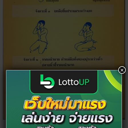
×
วิธีบูชาพระรัตนตรัย การกราบเบญจางคประดิษฐ์ ขอบคุณภาพจาก