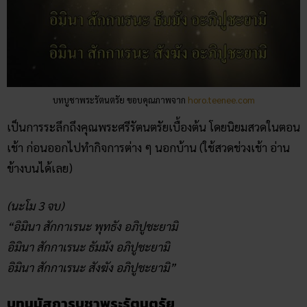
บทบูชาพระรัตนตรัย ขอบคุณภาพจาก
horo.teenee.com
เป็นการระลึกถึงคุณพระศรีรัตนตรัยเบื้องต้น โดยนิยมสวดในตอน
เช้า ก่อนออกไปทำกิจการต่าง ๆ นอกบ้าน (ใช้สวดช่วงเช้า อ่าน
ข้างบนได้เลย)
(นะโม 3 จบ)
“อิมินา สักกาเรนะ พุทธัง อภิปูชะยามิ
อิมินา สักกาเรนะ ธัมมัง อภิปูชะยามิ
อิมินา สักกาเรนะ สังฆัง อภิปูชะยามิ”
บทนมัสการบูชาพระรัตนตรัย