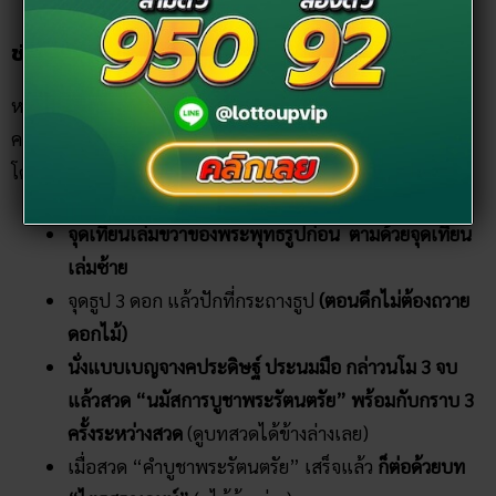
sites.google.com
ช่วงก่อนเข้านอน
หลังจากกลับมาบ้าน อาบน้ำ เตรียมที่จะพักผ่อนนอนหลับแล้ว
ควรเข้าห้องพระเพื่อบูชาพระรัตนตรัย และสวดมนต์ก่อนนอน
โดยมีวิธีปฏิบัติดังนี้…
จุดเทียนเล่มขวาของพระพุทธรูปก่อน ตามด้วยจุดเทียน
เล่มซ้าย
จุดธูป 3 ดอก แล้วปักที่กระถางธูป
(ตอนดึกไม่ต้องถวาย
ดอกไม้)
นั่งแบบเบญจางคประดิษฐ์ ประนมมือ กล่าวนโม 3 จบ
แล้วสวด “นมัสการบูชาพระรัตนตรัย” พร้อมกับกราบ 3
ครั้งระหว่างสวด
(ดูบทสวดได้ข้างล่างเลย)
เมื่อสวด “คำบูชาพระรัตนตรัย” เสร็จแล้ว
ก็ต่อด้วยบท