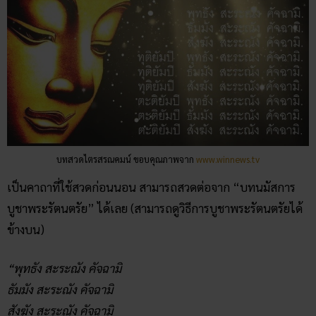
บทสวดไตรสรณคมน์ ขอบคุณภาพจาก
www.winnews.tv
เป็นคาถาที่ใช้สวดก่อนนอน สามารถสวดต่อจาก “บทนมัสการ
บูชาพระรัตนตรัย” ได้เลย (สามารถดูวิธีการบูชาพระรัตนตรัยได้
ข้างบน)
“พุทธัง สะระณัง คัจฉามิ
ธัมมัง สะระณัง คัจฉามิ
สังฆัง สะระณัง คัจฉามิ