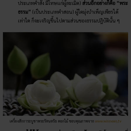
ประเภทคำสั่ง มีโทษแก่ผู้ละเมิด)
ส่วนอีกอย่างก็คือ “พระ
ธรรม”
(เป็นประเภทคำสอน) ผู้ใดมุ่งบำเพ็ญเพียรได้
เท่าใด ก็จะเจริญขึ้นไปตามส่วนของธรรมปฎิบัตินั้น ๆ
เครื่องสักการะบูชาพระรัตนตรัย ดอกไม้ ขอบคุณภาพจาก
www.winnews.tv