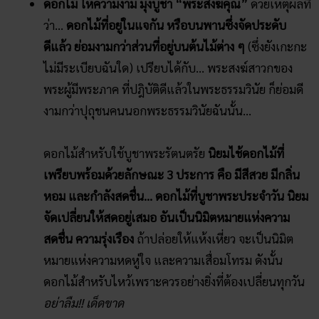
ดอกไม้ ให้ความงาม มุ่งบูชา “พระสังฆคุณ”
ด้วยเหตุผลที่
ว่า…
ดอกไม้ที่อยู่ในแจกัน หรือบนพานซึ่งจัดประดับ
ดีแล้ว ย่อมงามกว่าส่วนที่อยู่บนต้นไม้ต่าง ๆ
(ซึ่งยังเกะกะ
ไม่มีระเบียบฉันใด) เปรียบได้กับ… พระสงฆ์สาวกของ
พระผู้มีพระภาค ที่ปฎิบัติดีแล้วในพระธรรมวินัย ก็ย่อมดี
งามกว่าปุถุชนคนนอกพระธรรมวินัยฉันนั้น…
ดอกไม้สำหรับใช้บูชาพระรัตนตรัย
นิยมไช้ดอกไม้ที่
เพรียบพร้อมด้วยลักษณะ 3 ประการ คือ มีสีสวย มีกลิ่น
หอม และกำลังสดชื่น… ดอกไม้ที่บูชาพระประจำวัน นิยม
จัดเปลี่ยนให้สดอยู่เสมอ อันเป็นนิมิตหมายแห่งความ
สดชื่น ความรุ่งเรือง
ถ้าปล่อยให้แห้งเหี่ยว จะเป็นนิมิต
หมายแห่งความหดหู่ใจ และความเสื่อมโทรม ดังนั้น
ดอกไม้สำหรับไหว้เพราะควรอย่างยิ่งที่ต้องเปลี่ยนทุกวัน
อย่าลืม!! เด็ดขาด