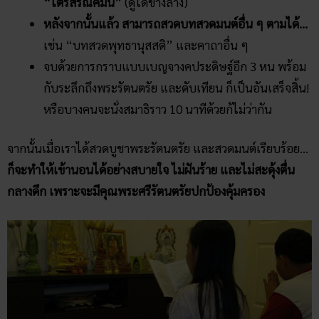
“ไตรสรณคมน์”
(ดูได้ข้างล่าง)
หลังจากนั้นแล้ว สามารถสวดบทสวดมนต์อื่น ๆ ตามได้…
เช่น “บทสวดพุทธานุสสติ” และคาถาอื่น ๆ
จบด้วยการกราบแบบเบญจางคประดิษฐ์อีก 3 หน พร้อม
กับระลึกถึงพระรัตนตรัย และดับเทียน ก็เป็นอันเสร็จสิ้น!
หรือบางคนจะนั่งสมาธิราว 10 นาทีด้วยก้ไม่ว่ากัน
จากนั้นเมื่อเราได้สวดบูชาพระรัตนตรัย และสวดมนต์เรียบร้อย…
ก็จะทำให้เข้านอนได้อย่างสบายใจ ไม่ฝันร้าย และไม่สะดุ้งตื่น
กลางดึก เพราะจะมีคุณพระศรีรัตนตรัยปกป้องคุ้มครอง