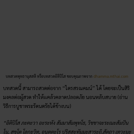
บทสวดพุทธานุสสติ หรือบทสวดอิติปิโส ขอบคุณภาพจาก
dhamma.mthai.com
บทสวดนี้ สามารถสวดต่อจาก “ไตรสรณคมน์” ได้ โดยจะเป็นสิริ
มงคลต่อผู้สวด ทำให้แคล้วคลาดปลอดภัย นอนหลับสบาย (อ่าน
วิธีการบูชาพระรัตนตรัยได้ข้างบน)
“อิติปิโส ภะคะวา อะระหัง สัมมาสัมพุทโธ, วิชชาจะระณะสัมปัน
โน, สุขโต โลกะวิทู, อนุตตะโร ปุริสสะทัมมะสาระถิ,สัตถา เทวะมะ