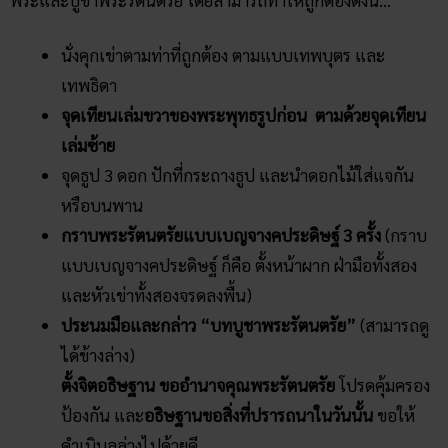
นั่งคุกเข่าตามท่าที่ถูกต้อง ตามแบบเทพบุตร และ
เทพธิดา
จุดเทียนเล่มขวาของพระพุทธรูปก่อน ตามด้วยจุดเทียน
เล่มซ้าย
จุดธูป 3 ดอก ปักที่กระถางธูป และนำดอกไม้ใส่แจกัน
หรือบนพาน
กราบพระรัตนตรัยแบบเบญจางคประดิษฐ์ 3 ครั้ง
(กราบ
แบบเบญจางคประดิษฐ์ ก็คือ ตั้งหน้าผาก ฝ่ามือทั้งสอง
และหัวเข่าทั้งสองจรดลงพื้น)
ประนมมือและกล่าว “บทบูชาพระรัตนตรัย”
(สามารถดู
ได้ข้างล่าง)
ตั้งจิตอธิษฐาน ขออำนาจคุณพระรัตนตรัย
โปรดคุ้มครอง
ป้องกัน
และ
อธิษฐานขอสิ่งที่ปรารถนาในวันนั้น
ขอให้
ดำเนินลุล่วงไปด้วยดี