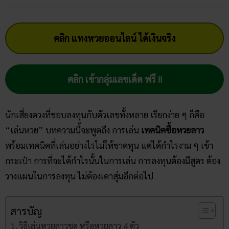
คลิก แทงหวยออนไลน์ ได้เงินจริง
คลิก เข้ากลุ่มเลขเด็ด ฟรี !!
นักเสี่ยงดวงที่ชอบลงทุนกับตัวเลขทั้งหลาย เรียกง่าย ๆ ก็คือ
“เล่นหวย” บทความนี้จะพูดถึง การเล่น
เทคนิคซื้อหวยลาว
พร้อมเทคนิคที่เล่นอย่างไรไม่ให้ขาดทุน แต่ได้กำไรงาม ๆ เข้า
กระเป๋า การที่จะได้กำไรนั้นในการเล่น การลงทุนต้องมีสูตร ต้อง
วางแผนในการลงทุน ไม่ต้องเดาสุ่มอีกต่อไป
สารบัญ
วิธีเล่นหวยลาวชุด หรือหวยลาว 4 ตัว