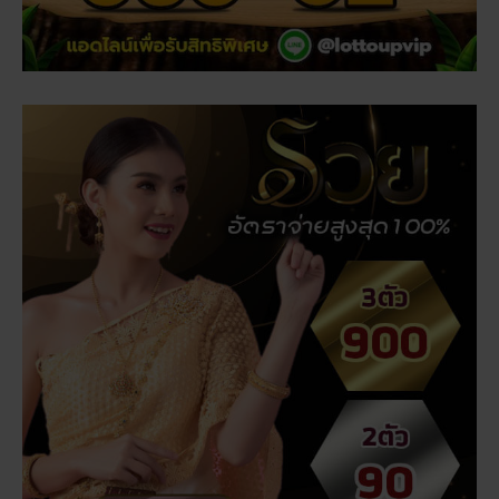
เรื่องที่คุณอาจสนใจ