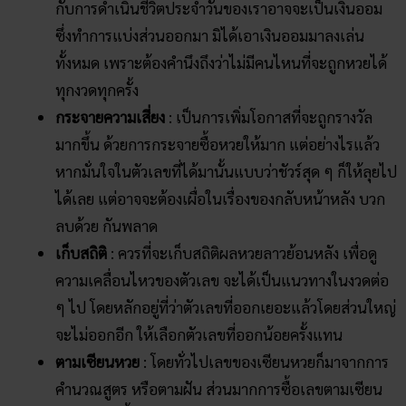
กับการดำเนินชีวิตประจำวันของเราอาจจะเป็นเงินออม
ซึ่งทำการแบ่งส่วนออกมา มิได้เอาเงินออมมาลงเล่น
ทั้งหมด เพราะต้องคำนึงถึงว่าไม่มีคนไหนที่จะถูกหวยได้
ทุกงวดทุกครั้ง
กระจายความเสี่ยง
: เป็นการเพิ่มโอกาสที่จะถูกรางวัล
มากขึ้น ด้วยการกระจายซื้อหวยให้มาก แต่อย่างไรแล้ว
หากมั่นใจในตัวเลขที่ได้มานั้นแบบว่าชัวร์สุด ๆ ก็ให้ลุยไป
ได้เลย แต่อาจจะต้องเผื่อในเรื่องของกลับหน้าหลัง บวก
ลบด้วย กันพลาด
เก็บสถิติ
: ควรที่จะเก็บสถิติผลหวยลาวย้อนหลัง เพื่อดู
ความเคลื่อนไหวของตัวเลข จะได้เป็นแนวทางในงวดต่อ
ๆ ไป โดยหลักอยู่ที่ว่าตัวเลขที่ออกเยอะแล้วโดยส่วนใหญ่
จะไม่ออกอีก ให้เลือกตัวเลขที่ออกน้อยครั้งแทน
ตามเซียนหวย
: โดยทั่วไปเลขของเซียนหวยก็มาจากการ
คำนวณสูตร หรือตามฝัน ส่วนมากการซื้อเลขตามเซียน