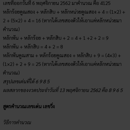
เลขที่ออกวันที่ 6 พฤศจิกายน 2562 มาคำนวณ คือ 4125
หลักร้อยคูณสอง + หลักสิบ + หลักหน่วยคูณสอง + 4 = (1×2) +
2 + (5×2) + 4 = 16 (หากได้เลขสองตัวให้เอาแค่หลักหน่วยมา
คำนวณ)
หลักพัน + หลักร้อย + หลักสิบ + 2 = 4 + 1 +2 + 2 = 9
หลักพัน + หลักสิบ = 4 + 2 = 8
หลักพันคูณสาม + หลักร้อยคูณสอง + หลักสิบ + 9 = (4×3) +
(1×2) + 2 + 9 = 25 (หากได้เลขสองตัวให้เอาแค่หลักหน่วยมา
คำนวณ)
สรุปเลขเด่นที่ได้ 6 9 8 5
ผลสลากของงวดประจำวันที่ 13 พฤศจิกายน 2562 คือ 8 9 6 5
สูตรคำนวณเลขเด่น เลขวิ่ง
วิธีการคำนวณ