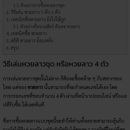
ตัวอย่างการซื้อหวยลาวชุด
วิธีเล่น หวยลาว 3 ตัว 2 ตัว
เทคนิคซื้อหวยลาว ยังไงให้ถูก
ตัวอย่างชื่อนามสัตว์ ตัวเลข หวยลาว
เทคนิคซื้อ หวยลาว
สถิติ หวยลาว ย้อนหลัง
สรุป
วิธีเล่นหวยลาวชุด หรือหวยลาว 4 ตัว
การเล่นหวยลาวชุดนั้นไม่ยาก ก็คือจะซื้อคล้าย ๆ กับสลากของ
ไทย แต่ของ
หวยลาว
นั้นสามารถที่จะกำหนดเลขได้เอง โดย
การกรอกเลขที่ชอบจำนวน 4 ตัว ผ่านที่หน้าเวปออนไลน์ หรือแอ
ปที่รับซื้อ ได้เลยทันที
ซึ่งการซื้อหวยลาวแบบชุดนี้จะทำให้ท่านทั้งหลายสามารถลุ้นรับ
รางวัลได้ถึง 6 รางวัล แต่จำจำกัดรับได้ชุดละ 1 รางวัลที่ใหญ่ที่สุด