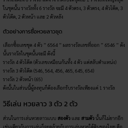
ในชุดนั้น รางวัลทั้ง 6 รางวัล จะมี 4 ตัวตรง, 3 ตัวตรง, 4 ตัวโต๊ด, 3
ตัวโต๊ด, 2 ตัวหน้า และ 2 ตัวหลัง
ตัวอย่างการซื้อหวยลาวชุด
เลือกซื้อเลขชุด 4 ตัว ” 6564 ” ผลรางวัลเลขที่ออก ” 6546 ” ดัง
นั้นรางวัลในชุดนั้นจะมี ดังนี้
รางวัล 4 ตัวโต๊ด (ตัวเลขเหมือนกันทั้ง 4 ตัว แต่สลับตำแหน่ง)
รางวัล 3 ตัวโต๊ด (546, 564, 456, 465, 645, 654)
รางวัล 2 ตัวหน้า (65)
ดังนั้นในส่วนนี้ผู้ลงทุนก็ต้องเลือกรับรางวัลเพียงแค่ 1 รางวัล
วิธีเล่น หวยลาว 3 ตัว 2 ตัว
ส่วนในการเล่นหวยลาวแบบ
สองตัว
และ
สามตัว
นั้นก็ไม่ยากอีก
เช่นเดียวกันการเล่นก็จะคล้ายกับการเล่นหวยใต้ดินของไทย คือ