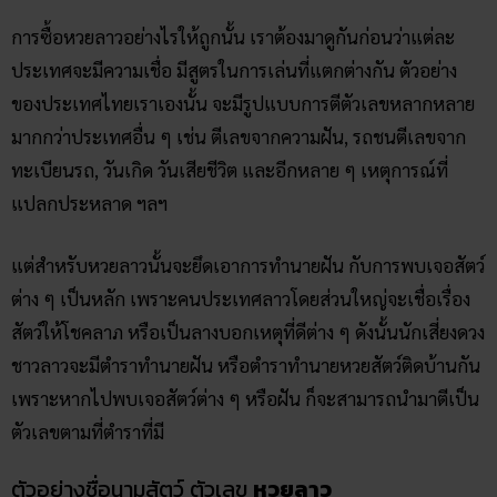
การซื้อหวยลาวอย่างไรให้ถูกนั้น เราต้องมาดูกันก่อนว่าแต่ละ
ประเทศจะมีความเชื่อ มีสูตรในการเล่นที่แตกต่างกัน ตัวอย่าง
ของประเทศไทยเราเองนั้น จะมีรูปแบบการตีตัวเลขหลากหลาย
มากกว่าประเทศอื่น ๆ เช่น ตีเลขจากความฝัน, รถชนตีเลขจาก
ทะเบียนรถ, วันเกิด วันเสียชีวิต และอีกหลาย ๆ เหตุการณ์ที่
แปลกประหลาด ฯลฯ
แต่สำหรับหวยลาวนั้นจะยึดเอาการทำนายฝัน กับการพบเจอสัตว์
ต่าง ๆ เป็นหลัก เพราะคนประเทศลาวโดยส่วนใหญ่จะเชื่อเรื่อง
สัตว์ให้โชคลาภ หรือเป็นลางบอกเหตุที่ดีต่าง ๆ ดังนั้นนักเสี่ยงดวง
ชาวลาวจะมีตำราทำนายฝัน หรือตำราทำนายหวยสัตว์ติดบ้านกัน
เพราะหากไปพบเจอสัตว์ต่าง ๆ หรือฝัน ก็จะสามารถนำมาตีเป็น
ตัวเลขตามที่ตำราที่มี
ตัวอย่างชื่อนามสัตว์ ตัวเลข
หวยลาว