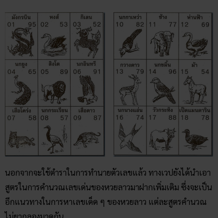
นอกจากจะใช้ตำราในการทำนายตัวเลขแล้ว ทางเวปยังได้นำเอา
สูตรในการคำนวณเลขเด่นของหวยลาวมาฝากเพิ่มเติม ซึ่งจะเป็น
อีกแนวทางในการหาเลขเด็ด ๆ ของหวยลาว แต่ละสูตรคำนวณ
ไม่ยากลองมาดูกัน