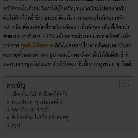
หยั่งลึกลงในสังคม จึงทำให้ผู้คนจำนวนมากนิยมไปขอหวยกับ
ต้นไม้ศักดิ์สิทธิ์ ซึ่งตามประวัติเเล้ว การขอหวยในลักษณะดัง
กล่าว มีมาตั้งแต่สมัยที่หวยไทยยังออกเป็นอักษร หรือที่เรียกว่า
หวย ก ข
ราวปีพ.ศ. 2375 แม้เวลาจะล่วงเลยมาหลายร้อยปีแล้ว
ทว่าการ
ขูดต้นไม้ขอหวย
ก็ยังไม่ลบหายไปจากสังคมไทย บันดา
คอหวยทั้งหลายต่างพกธูป พกแป้ง ตรงดิ่งหาต้นไม้ศักดิ์สิทธิ์ ว่า
แต่พวกเขาขูดต้นไม้อย่างไรจึงได้ผล วันนี้เรามาดูพร้อม ๆ กันค่ะ
สารบัญ
เลือกต้น (ไม้) ดี มีโชคให้เข้า
ทาแป้งเบา ๆ เพ่งมองดี ๆ
กลางคืน เขาว่าขลัง
สิ่งต้องห้าม ไม่เชื่อ อย่าลบหลู่
สรุป