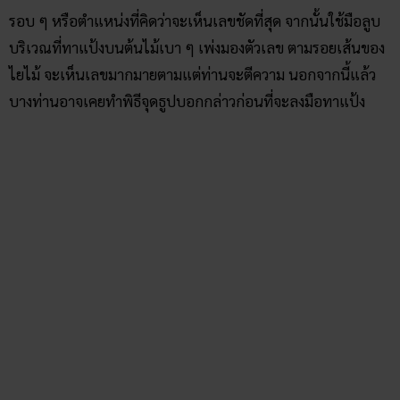
รอบ ๆ หรือตำแหน่งที่คิดว่าจะเห็นเลขชัดที่สุด จากนั้นใช้มือลูบ
บริเวณที่ทาแป้งบนต้นไม้เบา ๆ เพ่งมองตัวเลข ตามรอยเส้นของ
ไยไม้ จะเห็นเลขมากมายตามแต่ท่านจะตีความ นอกจากนี้แล้ว
บางท่านอาจเคยทำพิธีจุดธูปบอกกล่าวก่อนที่จะลงมือทาแป้ง