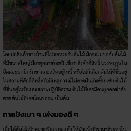
โดยปกติแล้วชาวบ้านที่ไปขอหวยกับต้นไม้ มักจะไปขอกับต้นไม้
ที่มีขนาดใหญ่ มีอายุหลายร้อยปี เชื่อว่าสิ่งศักดิ์สิทธิ์ บรรพบุรุษใน
อีตคอยปกปักรักษาและสถิตอยู่ในนี้ หรือไม่ก็เลือกต้นไม้ที่ขึ้นอยู่
ในสถานที่ศักดิ์สิทธิ์หรือมีเหตุการณ์ไม่คาดฝันเกิดขึ้น เช่น ต้นไม้
ที่ขึ้นอยู่ในวัดและสถานปฏิบัติธรรม ต้นไม้ที่เคยมีคนผูกคอฆ่าตัว
ตาย ต้นไม้ที่เคยโดนรถชน เป็นต้น
ทาแป้งเบา ๆ เพ่งมองดี ๆ
เมื่อได้ต้นไม้เป้าหมายเรียบรอยแล้ว ให้นำแป้งที่พกมาด้วยทาไป