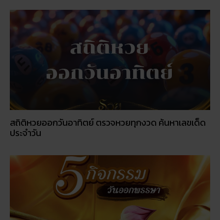
สถิติหวยออกวันอาทิตย์ ตรวจหวยทุกงวด ค้นหาเลขเด็ด
ประจำวัน
5 กิจกรรเสริมดวงโชคลาภ ในวันออกพรรษา