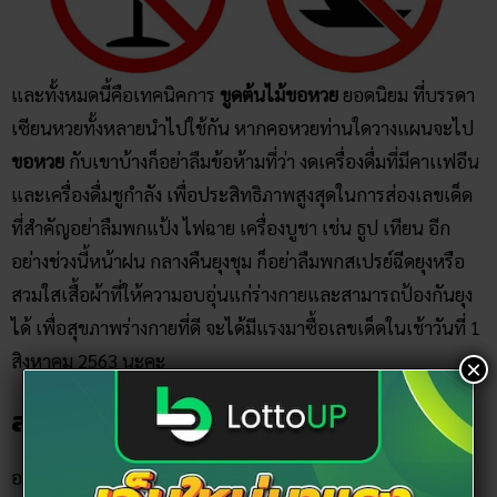
เซียนหวยทั้งหลายนำไปใช้กัน หากคอหวยท่านใดวางแผนจะไป
ขอหวย
กับเขาบ้างก็อย่าลืมข้อห้ามที่ว่า งดเครื่องดื่มที่มีคาเเฟอีน
และเครื่องดื่มชูกำลัง เพื่อประสิทธิภาพสูงสุดในการส่องเลขเด็ด
ที่สำคัญอย่าลืมพกแป้ง ไฟฉาย เครื่องบูชา เช่น ธูป เทียน อีก
อย่างช่วงนี้หน้าฝน กลางคืนยุงชุม ก็อย่าลืมพกสเปรย์ฉีดยุงหรือ
สวมใสเสื้อผ้าที่ให้ความอบอุ่นแก่ร่างกายและสามารถป้องกันยุง
ได้ เพื่อสุขภาพร่างกายที่ดี จะได้มีแรงมาซื้อเลขเด็ดในเช้าวันที่ 1
สิงหาคม 2563 นะคะ
สรุป
อย่างไรก็ตาม เทคนิคที่แอดได้นำเสนอให้ทุกท่านด้านบนนั้น
×
เป็นเพียงหนึ่งในเตล็ดลับหรือวิธีการ
ขูดหวยขอเลขเด็ด
กับต้นไม้
ซึ่งได้รับความนิยมอย่างแพร่หลายเท่านั้น หากคอหวยท่านใดมี
แนวทางอื่น ๆ เคล็ดลับที่อยากแชร์ บอกต่อ หรือคิดว่าได้ผลลัพธ์
ที่ดีกว่าก็สามารถเสนอเรามาได้ที่กล่องแสดงความคิดเห็นด้าน