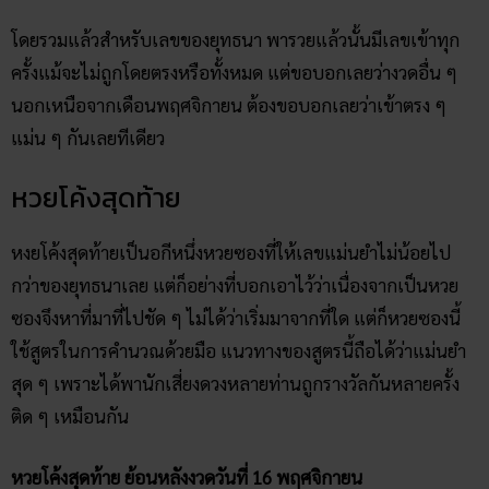
รางวัล แต่เลขเด่นที่ยุทธนาให้มานั้น มีเลข 4 ที่เลขเด่นของเลข
สองตัวล่างซึ่งในงวดนี้ผลที่ออกคือ 44
โดยรวมแล้วสำหรับเลขของยุทธนา พารวยแล้วนั้นมีเลขเข้าทุก
ครั้งแม้จะไม่ถูกโดยตรงหรือทั้งหมด แต่ขอบอกเลยว่างวดอื่น ๆ
นอกเหนือจากเดือนพฤศจิกายน ต้องขอบอกเลยว่าเข้าตรง ๆ
แม่น ๆ กันเลยทีเดียว
หวยโค้งสุดท้าย
หงยโค้งสุดท้ายเป็นอกีหนึ่งหวยซองที่ให้เลขแม่นยำไม่น้อยไป
กว่าของยุทธนาเลย แต่ก็อย่างที่บอกเอาไว้ว่าเนื่องจากเป็นหวย
ซองจึงหาที่มาที่ไปชัด ๆ ไม่ได้ว่าเริ่มมาจากที่ใด แต่ก็หวยซองนี้
ใช้สูตรในการคำนวณด้วยมือ แนวทางของสูตรนี้ถือได้ว่าแม่นยำ
สุด ๆ เพราะได้พานักเสี่ยงดวงหลายท่านถูกรางวัลกันหลายครั้ง
ติด ๆ เหมือนกัน