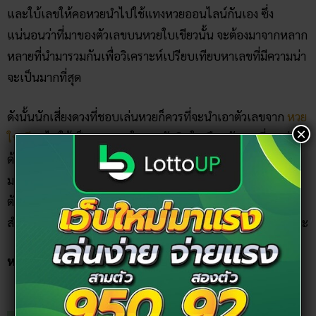
และใบ้เลขให้คอหวยนำไปใช้แทงหวยออนไลน์กันเอง ซึ่ง
แน่นอนว่าที่มาของตัวเลขบนหวยใบเขียวนั้น จะต้องมาจากหลาก
หลายที่นำมารวมกันเพื่อวิเคราะห์เปรียบเทียบหาเลขที่มีความน่า
จะเป็นมากที่สุด
ดังนั้นนักเสี่ยงดวงที่ชอบเล่นหวยก็ควรที่จะนำเอาตัวเลขจาก
หวย
×
ใบเขียว
ไปใช้เป็นแนวทางในการตัดสินใจเลือกตัวเลขที่จะเล่น
ด้วยก็ดี เพราะว่าตัวเลขของเลขเด็ดใบเขียวได้ผ่านการวิเคราะห์
มาเป็นอย่างดี จึงทำให้คุณมีโอกาสที่จะถูกรางวัลนั้นสูง ไม่ว่า
ตัวเลขบน
หวยใบเขียวงวดนี้
จะมีที่มาที่ไปจากไหนก็ตามก็ไม่
สำคัญเท่ากับว่าตัวเลขนั้นจะทำให้คุณถูกรางวัลหรือไม่ ใช่ไหมล่ะ
หวยใบเขียว ย้อนหลังงวดวันที่ 16 พฤศจิกายน