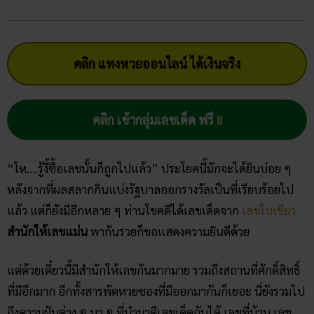
คลิก แทงหวยออนไลน์ ได้เงินจริง
คลิก เข้ากลุ่มเลขเด็ด ฟรี !!
“โห….รู้งี้ซื้อเลขนั้นก็ถูกไปแล้ว” ประโยคนี้มักจะได้ยินบ่อย ๆ
หลังจากที่ผลสลากกินแบ่งรัฐบาลออกรางวัลเป็นที่เรียบร้อยไป
แล้ว แต่ก็ยังมีอีกหลาย ๆ ท่านโชคดีได้เลขเด็ดจาก
เลขใบเขียว
สำนักให้เลขแม่น
พากันรวยก็ขอแสดงความยินดีด้วย
แต่ด้วยเดี๋ยวนี้มีสำนักให้เลขกันมากมาย รวมถึงสถานที่ศักดิ์สิทธิ์
ที่มีอีกมาก อีกทั้งสารพัดหวยซองที่มีออกมากันก็เยอะ นี่ยังรวมไป
ถึงความฝันต่าง ๆ นา ๆ ที่นำมาตีเลขเด็ดกันได้ เลขที่บ้าน เลข