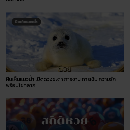
สถิติหวยลาววันอังคาร วิเคราะห์ตัวเลขมาแรง 3 ตัว 2 ตัว
สัปดาห์นี้
ฝันเห็นแมวน้ำ เปิดดวงชะตา การงาน การเงิน ความรัก
พร้อมโชคลาภ