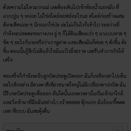
ด้วยความไม่ไหวมากแม่ เลยต้องเดินไปเข้าห้องน้ำนอกผับ ที่
แบบปูน ๆ หน่อย ไม่ใช่สไตล์ลอฟท์อะไรนะ สไตล์ก่อสร้างผสม
สังกะสีหน่อย ๆ นึกออกใช่ป่ะ อ่ะไม่เป็นไรก็เข้าไป ระหว่างที่
กำลังจะปลดตะขอกางเกง จู่ ๆ ก็ได้ยินเสียงแว่ว ๆ มาแบบหาย ๆ
ขัด ๆ อะไรกันวะหรือว่าเราหูฝาด และเสียงมันก็ค่อย ๆ ดังขึ้น ดัง
ขึ้น ตอนนั้นรู้สึกไม่ดีแล้วใจมันแป้วฉี่จะราด เลยรีบทำภารกิจให้
เสร็จ
พอเสร็จก็กำลังจะจับลูกบิดประตูเปิดออก ฉันก็เหลือบตาไปเห็น
อะไรสักอย่าง มีดวงตาสีเขียวขนาดใหญ่ไม่มีเปลือกตาปกปิด ฉัน
นี่รีบจะบิดประตูเพื่อออก ทันใดนั้นเองดวงตานั่นเริ่มเข้ามาใกล้
และวิ่งเข้ามาที่มือฉันอย่างไว อร้ายยยยย ตุ๊กแกก ฉันร้องกรี๊ดดด
เลย! ฟึ่บบบ ฉันสะดุ้งตื่น