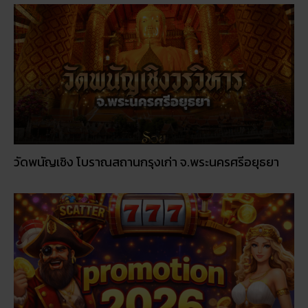
วัดพนัญเชิง โบราณสถานกรุงเก่า จ.พระนครศรีอยุธยา