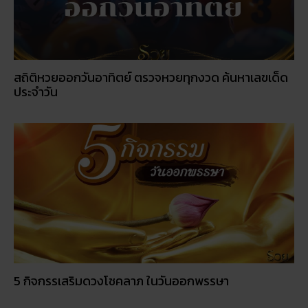
สถิติหวยออกวันอาทิตย์ ตรวจหวยทุกงวด ค้นหาเลขเด็ด
ประจำวัน
5 กิจกรรเสริมดวงโชคลาภ ในวันออกพรรษา