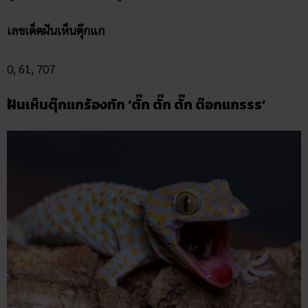
เลขเด็ดฝันเห็นตุ๊กแก
0, 61, 707
ฝันเห็นตุ๊กแกร้องทัก ‘ตั๊ก ตั๊ก ตั๊ก ต๊อกแกรรร’