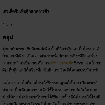
เลขเด็ดฝันเห็นตุ๊กแกหลายตัว
4, 5, 7
สรุป
ตุ๊กแกกับความเชื่อมีมาแต่อดีต บ้างก็ถือว่าตุ๊กแกเป็นโหรประจำ
บ้านเลยทีเดียว เนื่องจากจำนวนครั้ง ลักษณะเสียงที่ตุ๊กแกร้อง
สามารถนำมาเป็นเกณฑ์ในการ
ทำนายทายทัก
ซึ่งรวม ๆ แล้วการ
ฝันเห็นตุ๊กแกมีทั้งเรื่องที่น่ายินดี และเรื่องที่ต้องคอยระมัดระวัง
แต่ไม่ว่าแบบใดก็ตามโปรดใช้วิจารณญาณให้มาก เนื่องจากคำ
ทำนายเป็นเพียงแนวทางเพื่อใช้ในประกอบการตัดสินใจ และ
ช่วยให้ท่านไม่ประมาทในการใช้ชีวิต สุดท้ายนี้ยังไงก็ขอให้โชคดี
โชคสุดปัง ถูกหวย รับรางวัลใหญ่กันถ้วนหน้านะคะทุก ๆ ท่าน