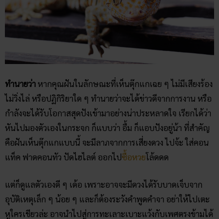
ทำนายว่า
หากคุณฝันในลักษณะที่เห็นตุ๊กแกเฉย ๆ ไม่มีเสียงร้อง
ไม่วิ่งไล่ หรือปฏิกิริยาใด ๆ ทำนายว่าจะได้ข่าวดีจากการงาน หรือ
กำลังจะได้รับโอกาสสุดปังเข้ามาอย่างน่าประหลาดใจ เรียกได้ว่า
หันไปมองตัวเองในกระจก ก็แบบว่า อื้ม ก็แอบปังอยู่น้า ที่สำคัญ
คือฝันเห็นตุ๊กแกแบบนี้ จะมีลาภจากการเสี่ยงดวง ไปจ้ะ ใส่คอน
แท็ค ฟาดคอนทัว ปัดไฮไลต์ ออกไป
ซื้อหวย
โล้ดดด
แต่ก็ดูแลตัวเองดี ๆ เด้อ เพราะอาจจะมีดวงได้รับบาดเจ็บจาก
อุบัติเหตุเล็ก ๆ น้อย ๆ และก็ต้องระวังคำพูดคำจา อย่าให้ไปเตะ
หูใครเชียวล่ะ อาจนำไปสู่การทะเลาะเบาะแว้งกับเพศตรงข้ามได้