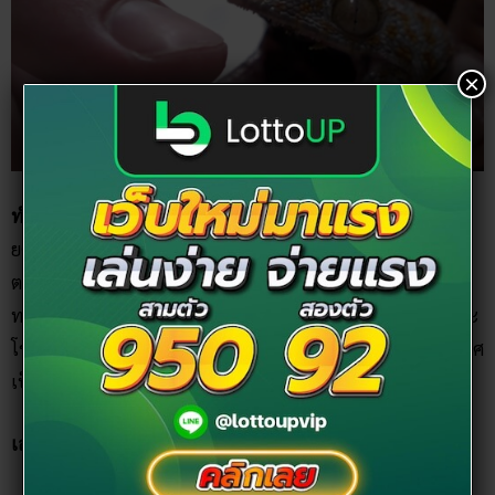
×
ทำนายว่า
เจ็บ! เจ็บในที่นี้คือ เจ็บใจนะ เพราะอาจจะโดนคนที่มี
ยศตำแหน่งสูงกว่าในที่ทำงานรังแก ถ้าทนไม่ได้ก็ชูสามนิ้วใส่
ตะเบ๊ะแล้วยกมือขึ้นพร้อมบอกว่า ได้ครับพี่ โอเคครับผม เอาน่า
ทน ๆ ไปก่อนงานหายากนะช่วงนี้ แต่ก็ใช่ว่าจะไม่ดีเลย เพราะจะ
โชคดีในด้านมิตรสหาย จะได้รับความช่วยเหลือจากเพื่อนต่างเพศ
เป็นอย่างดี
เลขเด็ด ฝันเห็นตุ๊กแก กัด