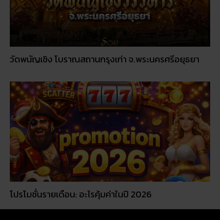
วัดพนัญเชิง โบราณสถานกรุงเก่า จ.พระนครศรีอยุธยา
โปรโมชั่นรายเดือน: อะไรคุ้มค่าในปี 2026