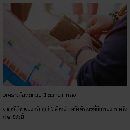
วิเคราะห์สถิติหวย 3 ตัวหน้า-หลัง
จากสถิติหวยออกวันศุกร์ 3 ตัวหน้า-หลัง ตัวเลขที่มีการออกรางวัล
บ่อย มีดังนี้