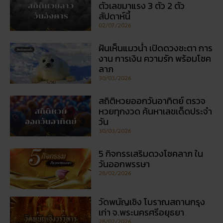
ตัวเลขมาแรง 3 ตัว 2 ตัว
สัปดาห์นี้
02/07/2026
ฝันเห็นแมวน้ำ เปิดดวงชะตา การ
งาน การเงิน ความรัก พร้อมโชค
ลาภ
30/03/2026
สถิติหวยออกวันอาทิตย์ ตรวจ
หวยทุกงวด ค้นหาเลขเด็ดประจำ
วัน
30/03/2026
5 กิจกรรเสริมดวงโชคลาภ ใน
วันออกพรรษา
28/02/2026
วัดพนัญเชิง โบราณสถานกรุง
เก่า จ.พระนครศรีอยุธยา
28/02/2026