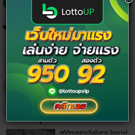
คลิก เข้ากลุ่มเลขเด็ด ฟรี !!
สถิติหวยวันศุกร์
,
สถิติหวยออกวันศุกร์
,
สถิติหวยออกวันศุกร์
ย้อนหลัง
Facebook
Twitter
Email
rumruay
โพสต์ล่าสุด
สถิติหวยลาววันอังคาร วิเคราะห์