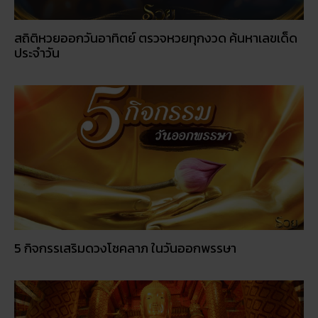
สถิติหวยออกวันอาทิตย์ ตรวจหวยทุกงวด ค้นหาเลขเด็ด
ประจำวัน
5 กิจกรรเสริมดวงโชคลาภ ในวันออกพรรษา