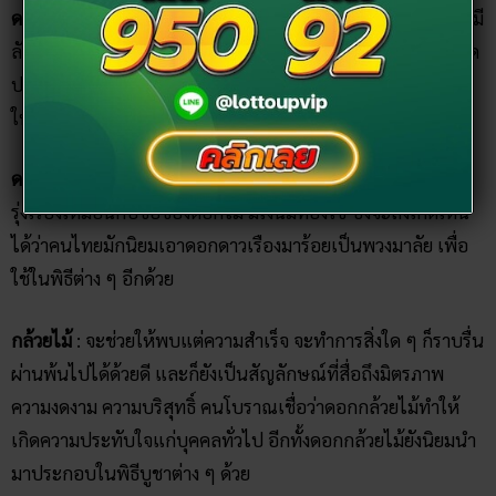
ดอกกุหลาบสีแดง
: ความมีเสน่ห์แก่ผู้พบเห็น เพราะด้วยความที่มี
ลักษณะและสีสันที่สวยงาม โบราณจึงเชื่อกันว่าหากครอบครัวใด
ปลูกกุหลาบเอาไว้ภายในบริเวณบ้าน ก็จะช่วยเพิ่มความสง่างาม
ให้ ใคร ๆ ต่างก็รักและชื่นชม
ดอกดาวเรือง
: ช่วยส่งเสริมให้ชีวิตมีแต่ความเจริญก้าวหน้า
รุ่งเรืองเหมือนกับชื่อของดอกไม้ มีเงินมีทองใช้ ซึ่งจะสังเกตเห็น
ได้ว่าคนไทยมักนิยมเอาดอกดาวเรืองมาร้อยเป็นพวงมาลัย เพื่อ
ใช้ในพิธีต่าง ๆ อีกด้วย
กล้วยไม้
: จะช่วยให้พบแต่ความสำเร็จ จะทำการสิ่งใด ๆ ก็ราบรื่น
ผ่านพ้นไปได้ด้วยดี และก็ยังเป็นสัญลักษณ์ที่สื่อถึงมิตรภาพ
ความงดงาม ความบริสุทธิ์ คนโบราณเชื่อว่าดอกกล้วยไม้ทำให้
เกิดความประทับใจแก่บุคคลทั่วไป อีกทั้งดอกกล้วยไม้ยังนิยมนำ
มาประกอบในพิธีบูชาต่าง ๆ ด้วย