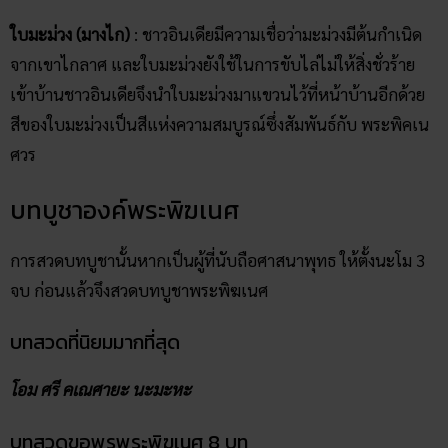
ใบมะม่วง (มางไก)
: ชาวอินเดียมีความเชื่อว่ามะม่วงมีต้นกำเนิด
จากเขาไกลาศ และใบมะม่วงยังใช้ในการขับไล่ไม่ให้สิ่งชั่วร้าย
เข้าบ้านชาวอินเดียจึงนำใบมะม่วงมาแขวนไว้ที่หน้าบ้านอีกด้วย
สีของใบมะม่วงเป็นสีแห่งความสมบูรณ์ซึ่งสัมพันธ์กับ พระพิคเน
ศวร
บทบูชาองค์พระพิฆเนศ
การสวดบทบูชานั้นหากเป็นผู้ที่นับถือศาสนาพุทธ ให้ตั้งนะโม 3
จบ ก่อนแล้วจึงสวดบทบูชาพระพิฆเนศ
บทสวดที่นิยมมากที่สุด
โอม ศรี คเณศายะ นะมะหะ
บทสวดขอพรพระพิฆเนศ 8 บท