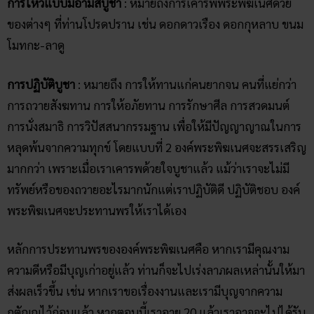
การไหว้แบบมีอามิสบูชา
: หมายถึงการเคารพพระพิฆเนศด้วย
ของต่างๆ ที่ท่านโปรดปราน เช่น ดอกดาวเรือง ดอกกุหลาบ ขนม
โมทกะ-ลาดู
การปฏิบัติบูชา
: หมายถึง การให้ทานแก่คนยากจน คนที่แย่กว่า
การถวายสังฆทาน การให้อภัยทาน การรักษาศีล การสวดมนต์
การนั่งสมาธิ การวิปัสสนากรรมฐาน เพื่อให้มีปัญญาญาณในการ
หลุดพ้นจากความทุกข์ โดยแบบที่ 2 องค์พระพิฆเนศจะสรรเสริญ
มากกว่า เพราะเมื่อเราเคารพด้วยใจบูชาแล้ว แม้ว่าเราจะไม่มี
ทรัพย์หรือของถวายอะไรมากนักแต่เราปฏิบัติดี ปฏิบัติชอบ องค์
พระพิฆเนศจะประทานพรให้เราได้เอง
หลักการประทานพรขององค์พระพิฆเนศคือ หากเรามีคุณงาม
ความดีหรือมีบุญเก่าอยู่แล้ว ท่านก็จะไปเร่งลาภผลเหล่านั้นให้มา
ส่งผลเร็วขึ้น เช่น หากเราขอเรื่องงานและเรามีบุญจากความ
กตัญญูไว้ก่อนแล้ว หากตอนนี้เราอายุ 20 แล้วเราอาจจะไปได้รับ