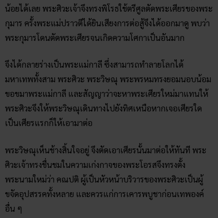
น้อยได้เลย พระศิวะเจ้าจึงทรงพิโรธใช้ตรีศูลตัดพระเศียรของพระ
กุมาร ครั้งพระแม่ปราวตีได้ยินเสียงการต่อสู้จึงได้ออกมาดู พบว่า
พระกุมารโดนตัดพระเศียรจนเกิดความโศกาเป็นอันมาก
จึงได้กลายร่างเป็นพระแม่กาลี ซึ่งสามารถทำลายโลกได้
มหาเทพทั้งสาม พระศิวะ พระวิษณุ พระพรหมทรงยอมนอบน้อม
ขอขมาพระแม่กาลี และสัญญาว่าจะหาพระเศียรใหม่มาแทนให้
พระศิวะจึงให้พระวิษณุเดินทางไปยังทิศเหนือหากเจอเศียรใด
เป็นเศียรแรกก็ให้เอามาต่อ
พระวิษณุเห็นช้างสิ้นใจอยู่ จึงตัดเอาเศียรนั้นมาต่อให้ทันที พระ
ศิวะเจ้าทรงชื่นชมในความเก่งกาจของพระโอรสจึงทรงตั้ง
พระนามใหม่ว่า คณปติ ผู้เป็นหัวหน้าบริวารของพระศิวะเป็นผู้
ขจัดอุปสรรคทั้งหลาย และควรแก่การเคารพบูชาก่อนเทพองค์
อื่น ๆ