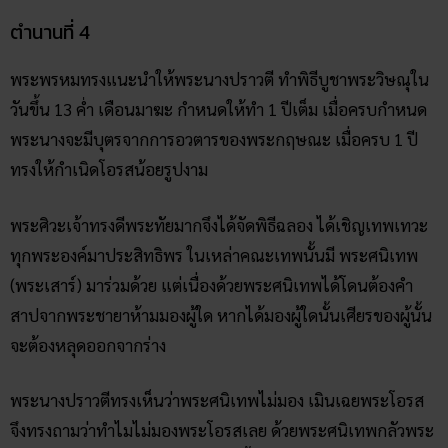
ตำนานที่ 4
พระพรหมทรงแนะนำให้พระนางปราวตี ทำพิธีบูชาพระวิษณุใน
วันขึ้น 13 ค่ำ เดือนมาฆะ กำหนดให้ทำ 1 ปีเต็ม เมื่อครบกำหนด
พระนางจะมีบุตรจากการอวตารของพระกฤษณะ เมื่อครบ 1 ปี
ทรงให้กำเนิดโอรสน้อยรูปงาม
พระศิวะเจ้าทรงดีพระทัยมากจึงได้จัดพิธีฉลอง ได้เชิญเทพเทวะ
ทุกพระองค์มาประสิทธิพร ในเหล่าคณะเทพนั้นมี พระศนิเทพ
(พระเสาร์) มาร่วมด้วย แต่เนื่องด้วยพระศนิเทพได้โดนต้องคำ
สาปจากพระชายาห้ามมองผู้ใด หากได้มองผู้ใดนั้นเศียรของผู้นั้น
จะต้องหลุดออกจากร่าง
พระนางปราวตีทรงเห็นว่าพระศนิเทพไม่มอง เมินเฉยพระโอรส
จึงทรงถามว่าทำไมไม่มองพระโอรสเลย ด้วยพระศนิเทพกลัวพระ