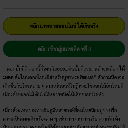
คลิก แทงหวยออนไลน์ ได้เงินจริง
คลิก เข้ากลุ่มเลขเด็ด ฟรี !!
” ดอกนั้นก็ดี ดอกนี้ก็โดน โอยยย…ต้นนั้นก็สวย…แล้วจะเลือก
ไม้
มงคล
ต้นไหนดอกไหนดีสำหรับบูชาพระพิฆเนศ” คำถามนี้คงจะ
เกิดขึ้นกับใครหลาย ๆ คนแน่นอนที่ไม่รู้ว่าจะใช้ดอกไม้อันไหนดี
เนื่องด้วยดอกไม้ ต้นไม้มีหลายชนิดให้เลือกจนปวดหัว
เนื่องด้วยเทพของทางฮินดูมีหลายองค์ที่คนไทยนิยมบูชา เพื่อ
ความเป็นมงคลในเรื่องต่าง ๆ เช่น การงาน การเงิน ความรัก ดัง
นั้น บทบูชา และของไหว้ก็ต้องแตกต่างกันตามองค์เทพรวมถึง ไม้