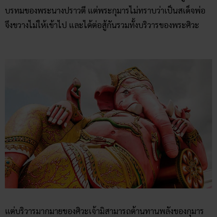
บรทมของพระนางปราวตี แต่พระกุมารไม่ทราบว่าเป็นสเด็จพ่อ
จึงขวางไม่ให้เข้าไป และได้ต่อสู้กันรวมทั้งบริวารของพระศิวะ
แต่บริวารมากมายของศิวะเจ้ามิสามารถต้านทานพลังของกุมาร