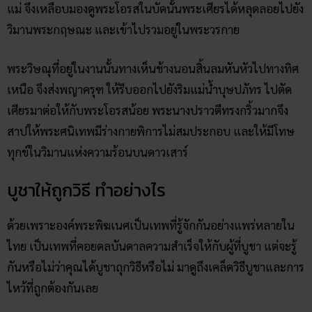
แม่ จึงเหลือบมองดูพระโอรสในบัดนั้นพระเศียรได้หลุดลอยไปยัง
วิมานพระกฤษณะ และเข้าไปรวมอยู่ในพระวรกาย
พระวิษณุที่อยู่ในงานนั้นทางเห็นช้างนอนสิ้นลมหันหัวไปทางทิศ
เหนือ จึงส่งพญาครุฑ ให้รีบออกไปยังริมแม่น้ำบุษปภัทร ไปตัด
เศียรมาต่อให้กับพระโอรสน้อย พระนางปราวตีทรงกริ้วมากจึง
สาปให้พระศนิเทพมีร่างกายพิการไม่สมประกอบ และให้มีโทษ
ทุกข์ในวิมานแห่งความร้อนบนดาวเสาร์
บูชาให้ถูกวิธี ทำอย่างไร
ด้วยเพราะองค์พระพิฆเนศเป็นเทพที่รู้จักกันอย่างแพร่หลายใน
ไทย เป็นเทพที่คอยดลบันดาลความสำเร็จให้กับผู้ที่บูชา แต่จะรู้
กันหรือไม่ว่าคุณได้บูชาถุกวิธีหรือไม่ มาดูถึงเคล็ดวิธีบูชาและการ
ไหว้ที่ถูกต้องกันเลย