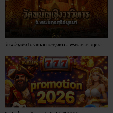
วัดพนัญเชิง โบราณสถานกรุงเก่า จ.พระนครศรีอยุธยา