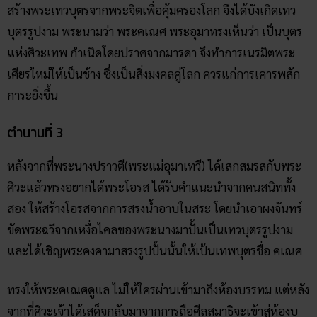
สร้างพระเทวบุตรจากพระจิตเพื่อคุ้มครองโลก จึงได้บังเกิดเทว
บุตรรูปงาม พระนามว่า พระคเณศ พระอุมาทรงเห็นว่า เป็นบุตร
แห่งศิวะเทพ กำเนิดโดยปราศจากมารดา จึงทำการเนรมิตพระ
เศียรใหม่ให้เป็นช้าง ซึ่งเป็นสิ่งมงคลคู่โลก ควรแก่การเคารพสัก
การะยิ่งขึ้น
ตำนานที่ 3
หลังจากที่พระนางปราวตี(พระแม่อุมาเทวี) ได้เสกสมรสกับพระ
ศิวะแล้วทรงอยากได้พระโอรส ได้รับคำแนะนำจากคนสนิททั้ง
สอง ให้สร้างโอรสจากการสรงน้ำอาบในสระ โดยนำเอาผงจันทร์
ขัดพระฉวีจากเหงื่อไคลของพระนางมาปั้นเป็นเทวบุตรรูปงาม
และได้เชิญพระคงคามาสรงรูปปั้นนั้นให้เป้นเทพบุตรชื่อ คเณศ
ทรงให้พระคเณศดูแล ไม่ให้ใครผ่านเข้ามาถึงห้องบรรทม แต่หลัง
จากที่ศิวะเจ้าได้เสด็จกลับมาจากการถือศีลสมาธิจะเข้าสู่ห้องบ