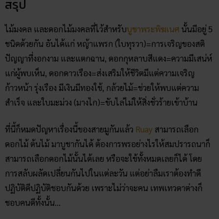
สรุป
ไม้มงคล และดอกไม้มงคลที่ไว้สำหรับ
บูชาพระพิฆเนศ
นั้นมีอยู่ 5
ชนิดด้วยกัน อันได้แก่ หญ้าแพรก (ใบทุรวา)=การเจริญของสติ
ปัญญาที่งอกงาม และแตกฉาน, ดอกกุหลาบสีแดง=ความมีเสน่ห์
แก่ผู้พบเห็น, ดอกดาวเรือง=ส่งเสริมให้ชีวิตมีแต่ความเจริญ
ก้าวหน้า รุ่งเรือง มีเงินมีทองใช้, กล้วยไม้=ช่วยให้พบแต่ความ
สำเร็จ และใบมะม่วง (มางไก)=ขับไล่ไม่ให้สิ่งชั่วร้ายเข้าบ้าน
ที่นี้ก็หมดปัญหาเรื่องนี้ของสายมูกันแล้ว
Ruay
สามารถเลือก
ดอกไม้ ต้นไม้ มาบูชากันได้ ต้องการพรอย่างไรให้สมปรารถนาก็
สามารถเลือกดอกไม้นั้นได้เลย หรือจะใช้ทั้งหมดเลยก็ได้ โดย
การสลับผลัดเปลี่ยนกันไปในแต่ละวัน แต่อย่าลืมเราต้องทำดี
ปฏิบัติดีปฏิบัติชอบกันด้วย เพราะไม่ว่าจะคน เทพเทวดาต่างก็
ชอบคนดีทั้งนั้น…