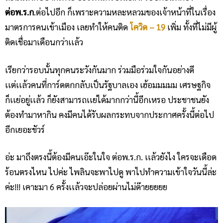
ต่อพ.ร.ก
.ต่อไปอีก ก็เพราะความหละหลวมของเจ้าหน้าที่ในเรื่อง
มาตรการคนเข้าเมือง เลยทำให้คนติด
โควิด – 19
เพิ่ม ทั้งที่ไม่มีผู้
ติดเชื่อมาเดือนกว่าเเล้ว
เรียกว่ารอบนั้นทุกคนระวังกันมาก ร่วมมือร่วมใจกันอย่างดี
เเต่เเล้วคนที่การ์ดตกกลับเป็นรัฐบาลเอง เฮ้อมมมมม เศรษฐกิจ
ก็เเย่อยู่เเล้ว ก็ยังสามารถเเย่ได้มากกว่านี้อีกเหรอ ประชาชนยัง
ต้องทำมาหากิน คงมีคนได้รับผลกระทบจากประกาศครั้งนี้ต่อไป
อีกเยอะชัวร์
อ่ะ มาถึงตรงนี้ต้องมีคนเอ๊ะในใจ ต่อพ.ร.ก. เเล้วยังไง ใครจะเดือด
ร้อนตรงไหน ไปค่ะ ไพลินจะพาไปดู พาไปทำความเข้าใจวันนี้ล่ะ
ค่ะ!!! เคาะมา 6 ครั้งเเล้วจะปล่อยผ่านไม่ด๊ายยยยย