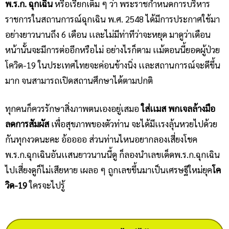
พ.ร.ก. ฉุกเฉิน
หรือเรียกเต็ม ๆ ว่า พระราชกำหนดการบริหาร
ราชการในสถานการณ์ฉุกเฉิน พ.ศ. 2548 ได้มีการประกาศใช้มา
อย่างยาวนานถึง 6 เดือน เเละไม่มีท่าทีว่าจะหยุด มาดูว่าเดือน
หน้านั้นจะมีการต่ออีกหรือไม่ อย่างไรก็ตาม เเม้ตอนนี้ยอดผู้ป่วย
โควิด-19 ในประเทศไทยจะค่อนข้างนิ่ง เเละสถานการณ์จะดีขึ้น
มาก จนสามารถเปิดสถานศึกษาได้ตามปกติ
ทุกคนก็ควรรักษาสิ่งภาพตนเองอยู่เสมอ
ใส่เเมส พกเจลล้างมือ
ลดการสัมผัส
เพื่อสุขภาพของตัวท่าน จะได้มีเเรงลุ้นหวยไปด้วย
กันทุกงวดนะคะ อ้ออออ ส่วนท่านไหนอยากลองเสี่ยงโชค
พ.ร.ก.ฉุกเฉินอันเเสนยาวนานนี้ดู ก็ลองนำเลขเด็ดพ.ร.ก.ฉุกเฉิน
ไปเสี่ยงดูก็ไม่เสียหาย เผลอ ๆ ถูกเลขขึ้นมาเป็นเศรษฐีใหม่ยุค
โค
วิด-19
ใครจะไปรู้