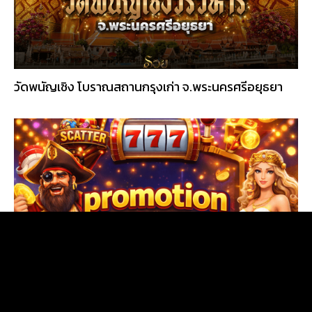
วัดพนัญเชิง โบราณสถานกรุงเก่า จ.พระนครศรีอยุธยา
โปรโมชั่นรายเดือน: อะไรคุ้มค่าในปี 2026