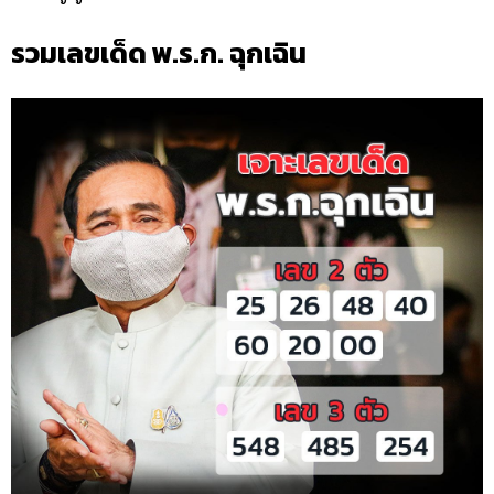
รวมเลขเด็ด พ.ร.ก. ฉุกเฉิน