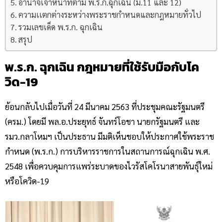
อำนาจเจ้าหน้าที่ตาม พ.ร.ก.ฉุกเฉิน (ม.11 และ 12)
ความเเตกต่างระหว่างพระราชกำหนดและกฎหมายทั่วไป
รวมเลขเด็ด พ.ร.ก. ฉุกเฉิน
สรุป
พ.ร.ก. ฉุกเฉิน กฎหมายที่ใช้รับมือกับโค
วิด-19
ย้อนกลับไปเมื่อวันที่ 24 มีนาคม 2563 ที่ประชุมคณะรัฐมนตรี
(ครม.) โดยมี พล.อ.ประยุทธ์ จันทร์โอชา นายกรัฐมนตรี และ
รมว.กลาโหมฯ เป็นประธาน มีมติเห็นชอบให้ประกาศใช้พระราช
กำหนด (พ.ร.ก.) การบริหารราชการในสถานการณ์ฉุกเฉิน พ.ศ.
2548 เพื่อควบคุมการแพร่ระบาดของไวรัสโคโรนาสายพันธุ์ใหม่
หรือโควิด-19