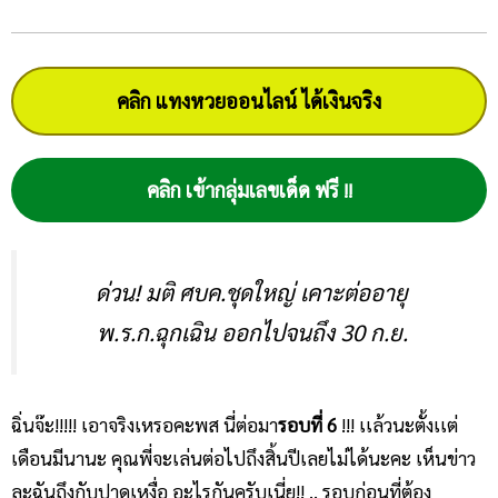
คลิก แทงหวยออนไลน์ ได้เงินจริง
คลิก เข้ากลุ่มเลขเด็ด ฟรี !!
ด่วน! มติ ศบค.ชุดใหญ่ เคาะต่ออายุ
พ.ร.ก.ฉุกเฉิน ออกไปจนถึง 30 ก.ย.
ฉิ่นจ๊ะ!!!!! เอาจริงเหรอคะพส นี่ต่อมา
รอบที่ 6
!!! เเล้วนะตั้งเเต่
เดือนมีนานะ คุณพี่จะเล่นต่อไปถึงสิ้นปีเลยไม่ได้นะคะ เห็นข่าว
ละฉันถึงกับปาดเหงื่อ อะไรกันครับเนี่ย!! .. รอบก่อนที่ต้อง