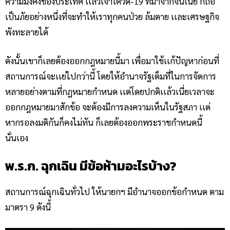
ความมั่งคงของประเทศ เเล้วเจ้าโควิด-19 ที่มาจากจีนเนี่ย ก็ถือ
เป็นภัยอย่างหนึ่งที่จะทำให้เราทุกคนป่วย ล้มตาย เเละเศรษฐกิจ
พังทะลายได้
ดังนั้นเขาก็เลยต้องออกกฎหมายนี้มา เพื่อมาใช้เเก้ปัญหาก่อนที่
สถานการณ์จะเเย่ไปกว่านี้ โดยให้อำนาจรัฐเต็มที่ในการจัดการ
หลายอย่างตามที่กฎหมายกำหนด เเต่โดยปกติเเล้วเนี่ยเวลาจะ
ออกกฎหมายมาสักข้อ จะต้องมีการลงความเห็นในรัฐสภา เเต่
หากรอลงมติกันก็คงไม่ทัน ก็เลยต้องออกพระราชกำหนดนี้
นั่นเอง
พ.ร.ก. ฉุกเฉิน มีข้อห้ามอะไรบ้าง?
สถานการณ์ฉุกเฉินทั่วไป ให้นายกฯ มีอำนาจออกข้อกำหนด ตาม
มาตรา 9 ดังนี้