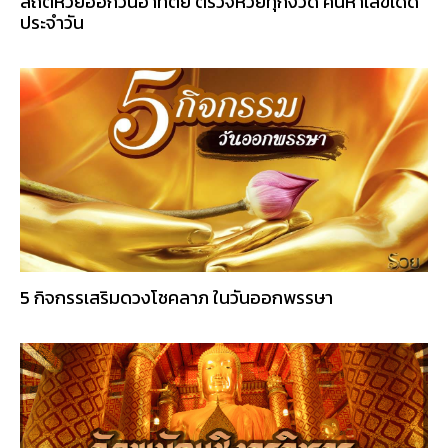
สถิติหวยออกวันอาทิตย์ ตรวจหวยทุกงวด ค้นหาเลขเด็ด
ประจำวัน
5 กิจกรรเสริมดวงโชคลาภ ในวันออกพรรษา