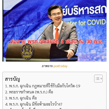
ภาพจาก
posttoday
สารบัญ
พ.ร.ก. ฉุกเฉิน กฎหมายที่ใช้รับมือกับโควิด-19
พระราชกำหนด (พ.ร.ก.) คือ
พ.ร.ก. ฉุกเฉิน คือ
พ.ร.ก. ฉุกเฉิน มีข้อห้ามอะไรบ้าง?