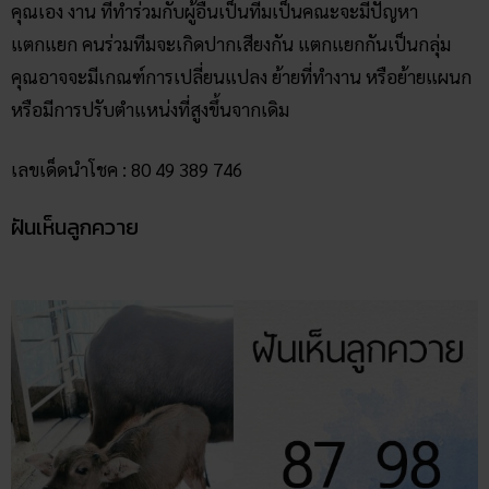
คุณเอง งาน ที่ทำร่วมกับผู้อื่นเป็นทีมเป็นคณะจะมีปัญหา
แตกแยก คนร่วมทีมจะเกิดปากเสียงกัน แตกแยกกันเป็นกลุ่ม
คุณอาจจะมีเกณฑ์การเปลี่ยนแปลง ย้ายที่ทำงาน หรือย้ายแผนก
หรือมีการปรับตำแหน่งที่สูงขึ้นจากเดิม
เลขเด็ดนำโชค : 80 49 389 746
ฝันเห็นลูกควาย