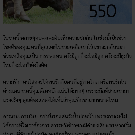
ในช่วงนี้ หลายๆคนคงเคยฝันเห็นควายชนกัน ในช่วงนี้เป็นช่วง
โชคดีของคุณ คนที่คุณเคยไปช่วยเหลือเขาไว้ เขาจะกลับบมา
ช่วยเหลือคุณเป็นการทดแทน หวังมีลูกก็จะได้มีลูก หวังจะมีธุรกิจ
ใหม่ก็จะได้ทำดังใจคิด
ความรัก : คนโสดจะได้พบรักกับคนที่อยู่ทางไกล หรือพบรักใน
ต่างแดน ช่วงนี้คุณต้องหนักแน่นให้มากๆ เพราะมือที่สามเขามา
แรงจริงๆ คุณต้องแสดงให้เห็นว่าคุณรักเขามากขนาดไหน
การงาน-การเงิน : อย่านั่งรอแค่หวังน้ำบ่อหน้า เพราะอาจจะไม่
ได้อย่างที่ใจเราต้องการ ควรระวังข้าวของมีค่าจะเสียหาย หากเริ่ม
ทำงานที่ตัวเองไม่ถนัด จะเดือดร้อนเพราะคนแปลกหน้า