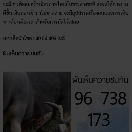
จะมีการติดต่อสร้างมิตรภาพใหม่กับชาวต่างชาติ ส่งผลให้การงาน
ดีขึ้น เงินทองเข้ามาไม่ขาดสาย จะมีอุปสรรคเรื่องคนและการเดิน
ทางต้องเผื่อเวลาสำหรับการนัดไว้เสมอ
เลขเด็ดนำโชค : 40 64 408 945
ฝันเห็นควายชนกัน