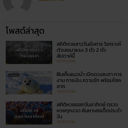
โพสต์ล่าสุด
สถิติหวยลาววันอังคาร วิเคราะห์
ตัวเลขมาแรง 3 ตัว 2 ตัว
สัปดาห์นี้
02/07/2026
ฝันเห็นแมวน้ำ เปิดดวงชะตา การ
งาน การเงิน ความรัก พร้อมโชค
ลาภ
30/03/2026
สถิติหวยออกวันอาทิตย์ ตรวจ
หวยทุกงวด ค้นหาเลขเด็ดประจำ
วัน
30/03/2026