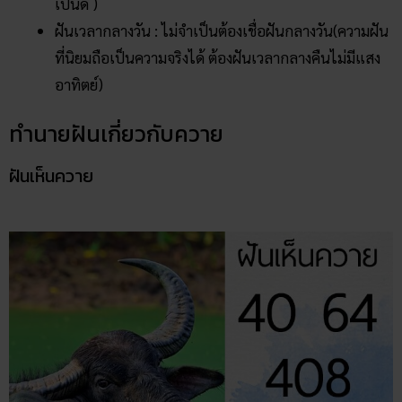
เป็นดี )
ฝันเวลากลางวัน : ไม่จำเป็นต้องเชื่อฝันกลางวัน(ความฝัน
ที่นิยมถือเป็นความจริงได้ ต้องฝันเวลากลางคืนไม่มีแสง
อาทิตย์)
ทำนายฝันเกี่ยวกับควาย
ฝันเห็นควาย