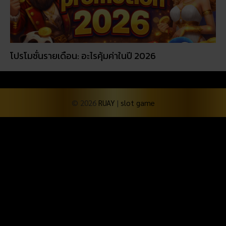
โปรโมชั่นรายเดือน: อะไรคุ้มค่าในปี 2026
© 2026
RUAY
|
slot game