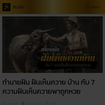
RUAY
MENU
ทำนายฝัน ฝันเห็นควาย บ้าน กับ 7
ความฝันเห็นควายพาถูกหวย
admin tt
24/12/2020
13:00