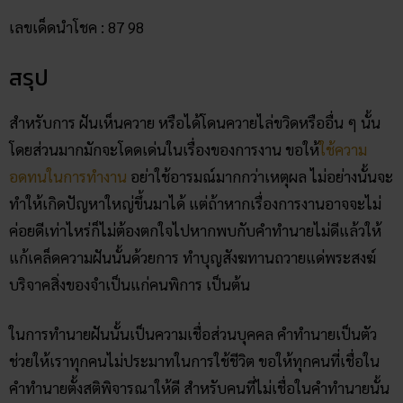
เลขเด็ดนำโชค : 87 98
สรุป
สำหรับการ ฝันเห็นควาย หรือได้โดนควายไล่ขวิดหรืออื่น ๆ นั้น
โดยส่วนมากมักจะโดดเด่นในเรื่องของการงาน ขอให้
ใช้ความ
อดทนในการทำงาน
อย่าใช้อารมณ์มากกว่าเหตุผล ไม่อย่างนั้นจะ
ทำให้เกิดปัญหาใหญ่ขึ้นมาได้ แต่ถ้าหากเรื่องการงานอาจจะไม่
ค่อยดีเท่าไหร่ก็ไม่ต้องตกใจไปหากพบกับคำทำนายไม่ดีแล้วให้
แก้เคล็ดความฝันนั้นด้วยการ ทำบุญสังฆทานถวายแด่พระสงฆ์
บริจาคสิ่งของจำเป็นแก่คนพิการ เป็นต้น
ในการทำนายฝันนั้นเป็นความเชื่อส่วนบุคคล คำทำนายเป็นตัว
ช่วยให้เราทุกคนไม่ประมาทในการใช้ชีวิต ขอให้ทุกคนที่เชื่อใน
คำทำนายตั้งสติพิจารณาให้ดี สำหรับคนที่ไม่เชื่อในคำทำนายนั้น