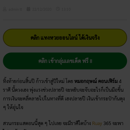
admin tt
22/12/2020
13:10
คลิก แทงหวยออนไลน์ ได้เงินจริง
คลิก เข้ากลุ่มเลขเด็ด ฟรี !!
ทิ้งท้ายก่อนสิ้นปี ก้าวเข้าสู่ปีใหม่ โดย
หมอกฤษณ์ คอนเฟิร์ม
4
ราศี นี้ดวงเฮง พุ่งแรงช่วงปลายปี จะหยิบจะจับอะไรก็เป็นมือขึ้น
การเงินจะคลี่คลายไปในทางที่ดี เฮงปลายปี เงินเข้ากระป๋ากันตุง
ๆ ให้อุ่นใจ
สวนกระแสตอนนี้สุด ๆ ไปเลย จะมีราศีใดบ้าง
Ruay
365 จะพา