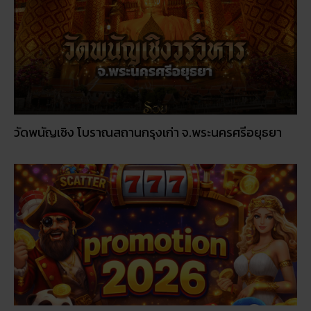
วัดพนัญเชิง โบราณสถานกรุงเก่า จ.พระนครศรีอยุธยา