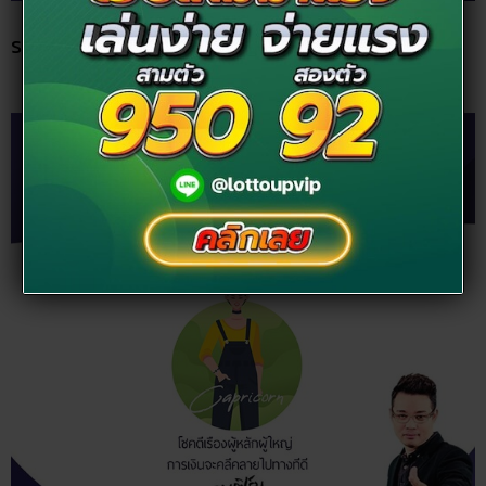
ราศีธนู ช่วงนี้จะทำอะไร หยิบจับอะไรก็มือขึ้น