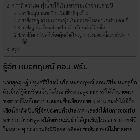
4 ราศี ดวงเฮง พุ่งแรงได้เงินเขากระเป๋าช่วงปลายปี
ราศีเมถุน ปลายปีจะเริ่มมีสิ่งดีๆ เข้ามา
ราศีกรกฎ ดวงชะตาจะพุ่ง เงินทองจะไหลมา เฮงรับปลายปี
ราศีธนู ช่วงนี้จะทำอะไร หยิบจับอะไรก็มือขึ้น
ราศีมังกร โชคดีเรื่องผู้หลักผู้ใหญ่ การเงินจะคลี่คลายไปทาง
ที่ดี
สรุป
รู้จัก หมอกฤษณ์ คอนเฟิร์ม
นายศุกฤษฎ์ ปทุมศรีวิโรจน์ หรือ หมอกฤษณ์ คอนเฟิร์ม หมอดูชื่อ
ดังเป็นที่รู้จักหรือแจ้งเกิดในอาชีพหมอดูจากการที่ได้ทำนายดวง
ชะตาราศีให้กับดารา และคนชื่อเสียงหลาย ๆ ท่าน จนทำให้มีชื่อ
เสียงโด่งดังเป็นที่รู้จักของคนทั่วประเทศ และยังได้รับการยอมรับ
อย่างวงกว้างง่าดูดวงได้อย่างแม่นยำ ได้ถูกเชิญไปออกรายการทีวี
ในหลาย ๆ ช่อง รวมถึงมีนิตยสารติดต่อขอสัมภาษณ์ไม่ขาดสาย