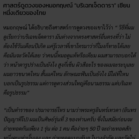
ศาสตร์ดูดวงของหมอกฤษณ์ “บริเฉทเจ็ดดารา” เซียน
หนึ่งเดียวของไทย
หมอกฤษณ์ ได้อธิบายถึงศาสตร์การดูดวงของเขาไว้ว่า
“ วิธีที่ผม
ดูเรียกว่าบริเฉทเจ็ดดารา มันต่างจากตรงศาสตร์อื่นตรงที่ว่า ไม่
ต้องใช้วันเดือนปีเกิด แค่รู้เวลาที่เขาโทรมาว่ากี่โมงก็ทายได้เลย
คือมันจะวัดได้เลย ว่าคนนี้หมอดูแท้หรือเทียม ผมสามารถบอกได้
ว่า หน้าตารูปร่างเป็นยังไง สูงกี่เซ็น ผิวสีอะไร ของผมจะระบุเลย
ผมยาวขนาดไหน สั้นแค่ไหน ลักษณะฟันเป็นยังไง มีไฝที่ไหน
บอกเป็นรูปธรรม แต่การดูดวงส่วนใหญ่คือนามธรรม แต่บริเฉท
คือรูปธรรม”
“เป็นตำราของ ปรมาจารย์โหร นามว่าพระครูอินทร์เทวดา (อินทร
ปัญญาทีโป) ผมเป็นศิษย์รุ่นที่ 3 ของท่านครับ ซึ่งในสมัยก่อนจะ
ถ่ายทอดกันเพียง 1 รุ่น ต่อ 1 คน คือง่ายๆ 50 ปี จะถ่ายทอดสัก
หนึ่งคนเท่านั้นเอง และ ถ่ายทอดแบบลับๆ ในวงจำกัด และวัดไม่