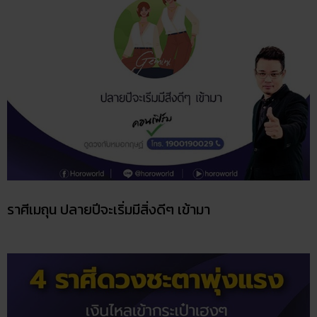
ราศีเมถุน ปลายปีจะเริ่มมีสิ่งดีๆ เข้ามา