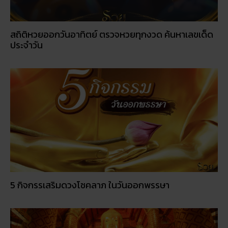
สถิติหวยออกวันอาทิตย์ ตรวจหวยทุกงวด ค้นหาเลขเด็ด
ประจำวัน
5 กิจกรรเสริมดวงโชคลาภ ในวันออกพรรษา