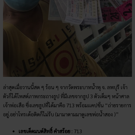
ล่าสุดเมื่อวานนี้สด ๆ ร้อน ๆ จากวัดพระบาทน้ำพุ
จ. ลพบุรี เจ้า
ตัวก็ได้โพสต์ภาพกระถางธูป ที่มีเลขจากธูป 3 ตัวเต็มๆ หน้าศาล
เจ้าพ่อเสือ ซึ่งเลขธูปที่ได้มาคือ 713 พร้อมแคปชั่น “ถ่ายรายการ
อยู่.อย่าโทรเด้อติดก็ไม่รับ (มามาตามมาดูเลขพ่อน้ำสอง )”
เลขเด็ดมนต์สิทธิ์ คำสร้อย
: 713