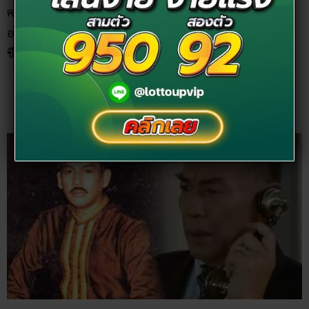
คอหวยท่านไหนเป็นแฟนคลับ ติดตามละครของนักแสดงผู้
อาวุโสท่านนี้ ก็อย่าลืมซื้อหวยตามเลขอายุ วันเกิด และวันที่เสีย
ชีวิต ถ้าถูกหวยมาก็อย่าลืมทำบุญอุทิศส่วนกุศลให้ท่านด้วยนะ
เลขเด็ด
ราม ราชพงษ์
: 75 57 11 64 01 10 97 79