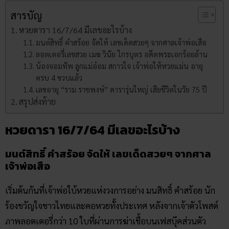
สารบัญ
หวยดารา 16/7/64 มีเลขอะไรบ้าง
มนต์สิทธิ์ คำสร้อย จัดให้ เลขเด็ดสวยๆ จากศาลเจ้าพ่อเสือ
ลอตเตอรี่เลขสวย เมฆ วินัย ไกรบุตร อดีตพระเอกร้อยล้าน
น้องจอมทัพ ลูกแม่อ๋อม สกาวใจ เจ้าพ่อให้หวยแม่น อายุ
ครบ 4 ขวบแล้ว
เลขอายุ “ราม ราชพงษ์” ดารารุ่นใหญ่ เสียชีวิตในวัย 75 ปี
สรุปส่งท้าย
หวยดารา 16/7/64 มีเลขอะไรบ้าง
มนต์สิทธิ์ คำสร้อย จัดให้ เลขเด็ดสวยๆ จากศาล
เจ้าพ่อเสือ
เริ่มต้นกันที่เจ้าพ่อใบ้หวยแห่งวงการอย่าง มนสิทธิ์ คำสร้อย นัก
ร้องขวัญใจชาวไทยและคอหวยทั้งประเทศ หลังจากเจ้าตัวโพสต์
ภาพลอตเตอรี่กว่า 10 ใบที่ผ่านการฆ่าเชื้อบนเฟสบุ๊คส่วนตัว