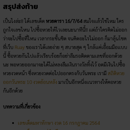
สรุปส่งท้าย
เป็นไงล่ะ!! ได้เลขเด็ด
หวยดารา 16/7/64
สมใจแล้วใช่ไหม ใคร
ถูกใจเลขไหน ไปซื้อหวยให้ไวเลยนะนาทีนี้!! แต่ถ้าใครคิดไม่ออก
ว่าจะไปซื้อที่ไหน เวลากระชั้นชิด จนคิดอะไรไม่ออก ก็มาลุ้นโชค
ที่เว็บ
Ruay
ของเราได้เลยง่าย ๆ สบายสุด ๆ ใกล้แค่เอื้อมมือแบบ
นี้ ซื้อหวยกันไปแล้วเรียบร้อยก็อย่าลืมรอติดตามเลขที่ออกด้วย
นะ พอหวยออกมาจะได้ไม่หลงลืมเงินรางวัลทิ้งไว้ อดมีเงินไปซื้อ
หวยงวดหน้า ซึ่งหวยงวดต่อไปออกตรงกับวันพระ เรามี
สถิติหวย
ออกวันพระ 10 งวดย้อนหลัง
มาเป็นอีกหนึ่งแนวทางให้คอหวย
กันอีกด้วย
บทความที่เกี่ยวข้อง
เลขเด็ดมหาทักษา งวด 16 กรกฎาคม 2564