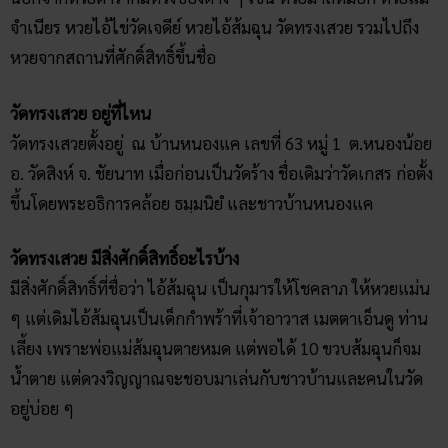
จำเนียร หวยไอ้ไข่วัดเจดีย์ หวยไอ้ส้มฉุน วัดทรงเสวย รวมไปถึง
หวยจากสถานที่ศักดิ์สิทธิ์ขึ้นชื่อ
วัดทรงเสวย อยู่ที่ไหน
วัดทรงเสวยตั้งอยู่ ณ บ้านหนองแค เลขที่ 63 หมู่ 1 ต.หนองน้อย
อ. วัดสิงห์ จ. ชัยนาท เมื่อก่อนเป็นวัดร้าง ชื่อเดิมว่าวัดเกสร ก่อตั้ง
ขึ้นโดยพระอธิการคล้อย ธมฺมนิยํ และชาวบ้านหนองแค
วัดทรงเสวย มีสิ่งศักดิ์สิทธิ์อะไรบ้าง
มีสิ่งศักดิ์สิทธิ์ที่ชื่อว่า ไอ้ส้มฉุน เป็นกุมารให้โชคลาภ ให้หวยแม่น
ๆ แต่เดิมไอ้ส้มฉุนเป็นเด็กกำพร้าที่เจ้าอาวาส เมตตาเอ็นดู ท่าน
เลี้ยง เพราะพ่อแม่ส้มฉุนตายหมด แต่พอได้ 10 ขวบส้มฉุนก็จม
น้ำตาย แต่ดวงวิญญาณจะชอบมาเล่นกับชาวบ้านและคนในวัด
อยู่บ่อย ๆ