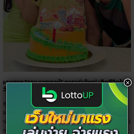
เลขอายุ “ราม ราชพงษ์” ดารารุ่นใหญ่ เสียชีวิตใน
×
วัย 75 ปี
สุดท้ายเป็นเเลขอายุของแสดงรุ่นใหญ่ ราม ราชพงษ์ หรือ ธวัช
มลศรีวัฒน์ เสียชีวิตเพราะอาการติดเชื้อในกระเพาะและอาการ
ปอดติดเชื้อ หลังเข้ารับการรักษาได้ 5 วัน ในวัย 75 ปี เมื่อวันที่ 11
กรกฎาคม 2564 ที่ผ่านมา ส่วนวันเกิดคือวันที่ 1 เมษายน 2497