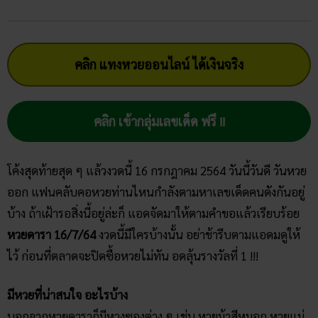
คลิก แทงหวยออนไลน์ ได้เงินจริง
คลิก เข้ากลุ่มเลขเด็ด ฟรี !!
โค้งสุดท้ายสุด ๆ แล้วงวดนี้ 16 กรกฎาคม 2564 วันนี้วันดี วันหวย
ออก แฟนคลับคอหวยท่านไหนกำลังตามหาเลขเด็ดคนดังกันอยู่
บ้าง ถ้าเฝ้ารอสิ่งนี้อยู่ล่ะก็ แอดจัดมาให้ตามคำขอแล้วเรียบร้อย
หวยดารา 16/7/64
งวดนี้มีใครบ้างนั้น อย่าช้ารีบตามแอดมดูให้
ไว้ ก่อนที่ตลาดจะปิดซื้อหวยไม่ทัน อดลุ้นรางวัลที่ 1 !!!
มีหวยที่น่าสนใจ อะไรบ้าง
นอกจากหวยดาราก็มีหวงซองต่าง ๆ เช่น หวยม้าสีหมอก หวยแม่