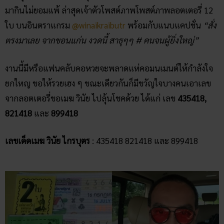
มากินไม่ยอมแพ้ ล่าสุดเจ้าตัวโพสต์ภาพโพสต์ภาพลอตเตอรี่ 12
ใบ บนอินตราแกรม
@winaikraibutr
พร้อมกับแนบแคปชั่น
“สั่ง
ตรงมาเลย จากขอนแก่น งวดนี้ สาธุๆๆ # คนจนผู้ยิ่งใหญ่”
งานนี้มีหรือแฟนคลับคอหวยจะพลาดแห่คอมนเมนต์ให้กำลังใจ
ยกใหญ ขอให้รวยเฮง ๆ ขณะเดียวกันก็มีขวัญใจบางคนเอาเลข
จากลอตเตอรี่ขอเมฆ วินัย ไปลุ้นโชคด้วย ได้แก่ เลข
435418,
821418
และ
899418
เลขเด็ด
เมฆ วินัย ไกรบุตร
: 435418 821418 และ 899418