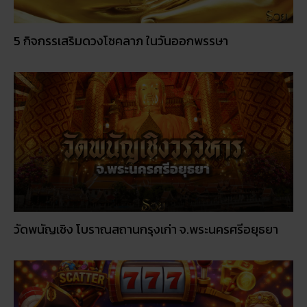
5 กิจกรรเสริมดวงโชคลาภ ในวันออกพรรษา
วัดพนัญเชิง โบราณสถานกรุงเก่า จ.พระนครศรีอยุธยา