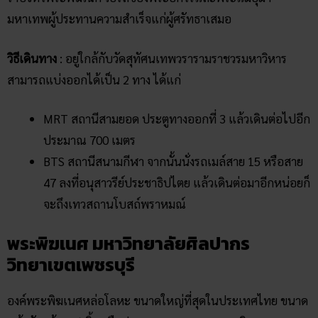
พระพิฆเนศ มหาวิทยาลัยศิลปากร
วิทยาเขตเพชรบุรี
องค์พระพิฆเนศหล่อโลหะ ขนาดใหญ่ที่สุดในประเทศไทย ขนาด
หน้าตักกว้าง 96 นิ้ว หรือประมาณ 2 เมตร 45 เซนติเมตร
มหาวิทยาลัยศิลปากร วิทยาเขตสารเทศเพชรบุรี สร้างขึ้นเพื่อ
เป็นศูนย์รวมจิตใจและเป็นสิริมงคลแก่นักศึกษา และบุคลากร
และเป็นส่วนหนึ่งในกิจกรรมเฉลิมพระเกียรติในโอกาสพระบาท
สมเด็จพระเจ้าอยู่หัว รัชกาลที่ 9 ทรงครองสิริราชสมบัติครบ 60 ปี
ในปีพ.ศ.2549