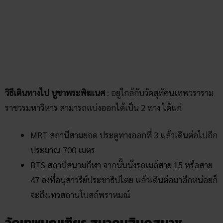
วิธีเดินทางไป บูชาพระพิฆเนศ
: อยู่ใกล้กับวัดสุทัศนเทพวราราม
ราชวรมหาวิหาร สามารถแบ่งออกได้เป็น 2 ทาง ได้แก่
MRT สถานีสามยอด ประตูทางออกที่ 3 แล้วเดินต่อไปอีก
ประมาณ 700 เมตร
BTS สถานีสนามกีฬา จากนั้นนั่งรถเมล์สาย 15 หรือสาย
47 ลงที่อนุสาวรีย์ประชาธิปไตย แล้วเดินต่อมาอีกหน่อยก็
จะถึงเทวสถานโบสถ์พราหมณ์
วัดเทพมณเฑียร สมาคมฮินดูสมาช
วัดเทพมณเทียร ถือเป็นเทวสถานของอินเดียฝ่ายเหนือ และที่นี่ก็
เป็นอีกหนึ่งสาขาในกรุงเทพมหานคร เป็นสถานที่ประกอบ
พิธีกรรมทางศาสนาฮินดู-พราหมณ์ ภายในมีเทวรูปแกะสลักจาก
หินอ่อน ประดิษฐานอยู่หลายองค์ มีลักษณะความงามตามแบบ