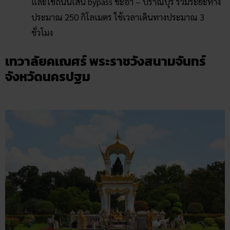
เทวาลัยคเณศร์ ตั้งอยู่ในบริเวณพระราชวังสนามจันทร์ พระบาท
สมเด็จพระมงกุฎเกล้าเจ้าอยู่หัว รัชกาลที่ 6 ทรงพระกรุณาโปรด
เกล้าฯ ให้สร้างเป็นศาลเทพารักษ์ เป็นที่ประดิษฐานพระคเณศร์
หรือพระพิฆเนศวร ซึ่งนับถือว่าเป็นเทพเจ้าแห่งความรู้ เป็นผู้มี
ปัญญาเป็นเลิศ ปราดเปรื่องในศิลปวิทยาทุกแขนง
และสร้างเทวาลัยคเณศร์ไว้กลางพระราชวังสนามจันทร์ เพื่อทำ
พิธีบวงสรวงและเพื่อความเป็นสิริมงคลแห่งพระราชวังสนาม