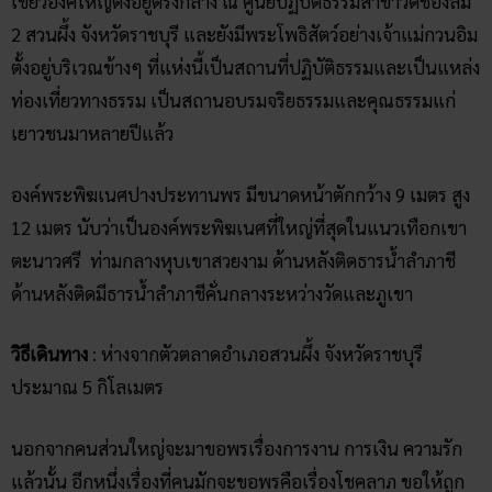
ประมาณ 5 กิโลเมตร
นอกจากคนส่วนใหญ่จะมาขอพรเรื่องการงาน การเงิน ความรัก
แล้วนั้น อีกหนึ่งเรื่องที่คนมักจะขอพรคือเรื่องโชคลาภ ขอให้ถูก
หวย แอดมินอยากจะแนะนำเว็บหวยออนไลน์ที่ชื่อว่า
tode69
เป็นเว็บไซต์ที่มีทั้งหวยทุกรูปแบบ รวมไปถึง
world casino
ออนไลน์ อย่ารอช้ารีบไป
สมัคร tode
รับทรัพย์กันรัวๆเลยจ้า