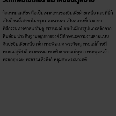
ศิลปะอินเดียเหนือ เช่น พระพิฆเนศ พระวิษณุ พระแม่ลักษมี
พระแม่สุรัสวดี พระพรหม พระศิวะ พระแม่ทุรกา พระพุทธเจ้า
พระกฤษณะ พระราม ศิวลึงก์ หลุมศพพระนางสตี
นอกจากนี้ บริเวณภายในยังมีศิลปะฝาผนังภาพนูนต่ำ แสดงภาพ