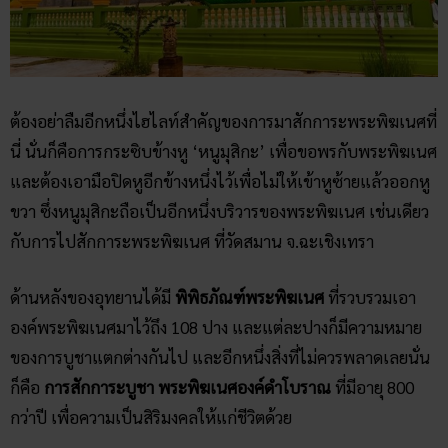
ต้องอย่าลืมอีกหนึ่งไฮไลท์สำคัญของการมาสักการะพระพิฆเนศที่
นี่ นั่นก็คือการกระซิบข้างหู ‘หนูมุสิกะ’ เพื่อขอพรกับพระพิฆเนศ
และต้องเอามือปิดหูอีกข้างหนึ่งไว้เพื่อไม่ให้เข้าหูซ้ายแล้วออกหู
ขวา ซึ่งหนูมุสิกะถือเป็นอีกหนึ่งบริวารของพระพิฆเนศ เช่นเดียว
กับการไปสักการะพระพิฆเนศ ที่วัดสมาน จ.ฉะเชิงเทรา
ด้านหลังของอุทยานได้มี
พิพิธภัณฑ์พระพิฆเนศ
ที่รวบรวมเอา
องค์พระพิฆเนศมาไว้ถึง 108 ปาง และแต่ละปางก็มีความหมาย
ของการบูชาแตกต่างกันไป และอีกหนึ่งสิ่งที่ไม่ควรพลาดเลยนั่น
ก็คือ
การสักการะบูชา พระพิฆเนศองค์ดำโบราณ
ที่มีอายุ 800
กว่าปี เพื่อความเป็นสิริมงคลให้แก่ชีวิตด้วย