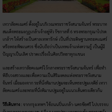
จันทร์ เมื่อมองจาก ระที่นั่งพิมานปฐมจะเห็นพระปฐมเจดีย์ เทวา
ลัยคเณศร์และพระที่นั่งพิมานปฐมอยู่ในแนวเส้นตรงเดียวกัน
วิธีเดินทาง
: จากกรุงเทพฯ ใช้ถนนปิ่นเกล้า-นครชัยศรี ไปบรรจบ
กับทางหลวงหมายเลข 4 ถึง จ.นครปฐม แยกขวาเข้า พระราชวัง
ศูนย์ปฏิบัติธรรมสาขาวัดช่องลม 2
สวนผึ้ง จังหวัดราชบุรี