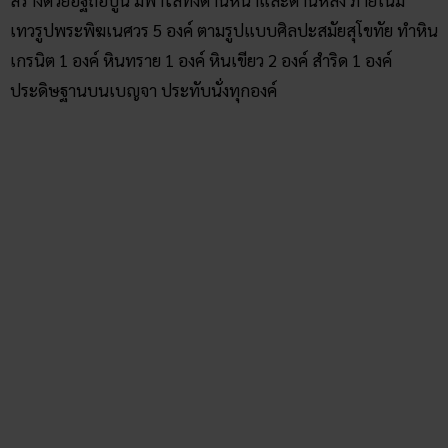
สร้างด้วยอิฐถือปูน มีพาไลทั้งด้านหน้าและด้านหลัง ภายในมี
เทวรูปพระพิฆเนศวร 5 องค์ ตามรูปแบบศิลปะสมัยสุโขทัย ทำหิน
เกรนิต 1 องค์ หินทราย 1 องค์ หินเขียว 2 องค์ สำริด 1 องค์
ประดิษฐานบนเบญจา ประทับนั่งทุกองค์