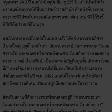
กรุงเทพฯ ได้ 2 ปี และในปัจจุบันมีอายุ 235 ปี แล้วโปรดให้นำ
พราหมณ์จากภาคใต้ขึ้นมาประจำราชสำนัก ทำหน้าที่ประกอบ
พระราชพิธีสำหรับพระองค์และราชอาณาจักร เช่น พิธีโล้ชิงช้า
พิธีตรียัมปวาย พิธีโกนจุก
ภายในเทวสถานมีโบสถ์ทั้งหมด 3 หลัง ได้แก่ สถานพระอิศวร
(โบสถ์ใหญ่ อยู่ด้านหลังเทวาลัยพระพรหม), สถานพระมหาวิฆเณ
ศวร หรือ พระคเณศ หรือ พระพิฆเนศวร (โบสถ์กลาง) และสถาน
พระนารายณ์ (โบสถ์ริม) เป็นอาคารก่ออิฐถือปูนชั้นเดียวทรงไทย
มีกำแพงล้อมรอบ เทวสถานได้ขึ้นทะเบียนเป็นโบราณสถาน
สำคัญของชาติ ในปี พ.ศ. 2492 และได้รับรางวัลอนุรักษ์ศิลป
สถาปัตยกรรมดีเด่น ประเภทปูชนียสถานและวัดวาอาราม
สำหรับสถานที่สักการะพระพิฆเนศจะอยู่ที่ “สถานพระมหา
วิฆเณศวร หรือ พระคเณศ หรือ พระพิฆเนศวร (โบสถ์กลาง)”