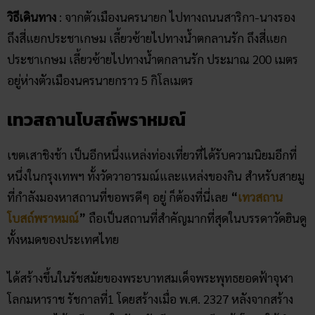
วิธีเดินทาง
: จากตัวเมืองนครนายก ไปทางถนนสาริกา-นางรอง
ถึงสี่แยกประชาเกษม เลี้ยวซ้ายไปทางน้ำตกลานรัก ถึงสี่แยก
ประชาเกษม เลี้ยวซ้ายไปทางน้ำตกลานรัก ประมาณ 200 เมตร
อยู่ห่างตัวเมืองนครนายกราว 5 กิโลเมตร
เทวสถานโบสถ์พราหมณ์
เขตเสาชิงช้า เป็นอีกหนึ่งแหล่งท่องเที่ยวที่ได้รับความนิยมอีกที่
หนึ่งในกรุงเทพฯ ทั้งวัดวาอารมณ์และแหล่งของกิน สำหรับสายมู
ที่กำลังมองหาสถานที่ขอพรดีๆ อยู่ ก็ต้องที่นี่เลย
“
เทวสถาน
โบสถ์พราหมณ์
”
ถือเป็นสถานที่สำคัญมากที่สุดในบรรดาวัดฮินดู
ทั้งหมดของประเทศไทย
ได้สร้างขึ้นในรัชสมัยของพระบาทสมเด็จพระพุทธยอดฟ้าจุฬา
โลกมหาราช รัชกาลที่1 โดยสร้างเมื่อ พ.ศ. 2327 หลังจากสร้าง