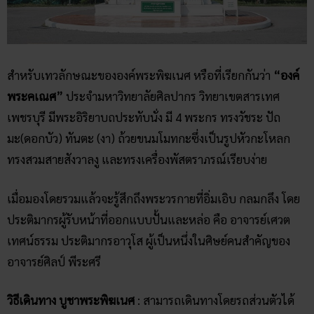
เทศน์ธรรม ประติมากรอาวุโส ผู้เป็นหนึ่งในศิษย์คนสำคัญของ
อาจารย์ศิลป์ พีระศรี
วิธีเดินทาง บูชาพระพิฆเนศ
:
สามารถเดินทางโดยรถส่วนตัวได้
จากกรุงเทพฯ สามารถเดินทางได้ 2 เส้นทางได้แก่
เส้นทางแรก (เส้นพระราม 2) ใช้เส้นทางสายธนบุรี-
ปากท่อ ทางหลวงหมายเลข 35 ผ่านจังหวัด สมุทรสาคร
สมุทรสงครามแล้วเลี้ยวซ้ายเข้าถนนเพชรเกษม เส้น
ทางหลวงหมายเลข 4
พอถึงแยก ชะอําให้ใช้ถนน Bypass ชะอํา – ปราณบุรี
เรื่อยมาจนเกือบถึงหัวหิน มหาวิทยาลัยตั้งอยู่ทาง ขวามือ
มีป้าย “ม.ศ.ก.” สีขาว ซึ่งเป็น คําย่อชื่อมหาวิทยาลัย
ศิลปากร เป็นจุดสังเกต รวมระยะทาง ประมาณ 200