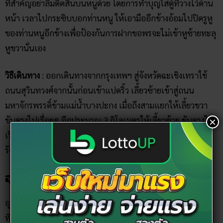
ที่สำคัญอย่าลืมติดสินบนหนูด้วย โดยการทำบุญใส่ตู้ที่วางไว้ด้าน
หน้า เวลาไปกระซิบบอกท่านหนู ให้เอามืออีกข้างอ้อมไปปิดรูหู
ของท่านหนูอีกข้างเพื่อป้องกันการฝากขอพรจะไม่เข้าหูซ้ายทะลุ
หูขวานั่นเอง
วิธีเดินทาง
: ออกเดินทางจากกรุงเทพฯ สู่จังหวัดฉะเชิงเทราใช้
ถนนสุวินทวงศ์จากนั้นก่อนเข้าแปดริ้ว เลี้ยวซ้ายเข้าสู่ถนน
มหาจักรพรรดิ์ข้ามแม่น้ำบางปะกง เมื่อถึงสามแยกให้เลี้ยวขวา
ขับตรงไปเรื่อยๆ อีกประมาณ 3 กิโลเมตรให้เลี้ยวซ้าย ขับตรงไป
×
เรื่อยๆ เมื่อข้ามแม่น้ำบางปะกงอีกครั้งก็จะถึงกับวัดสมาน
รัตนาราม
อุทยานพระพิฆเนศ จังหวัดนครนายก
อุทยานพระพิฆเนศที่จังหวัดนครนายกแห่งนี้ เกิดจาก ‘พระราช
พิพัมน์โกศล’ หรือ ‘หลวงพ่อเณร’ เจ้าอาวาสวัดศรีสุดาราม