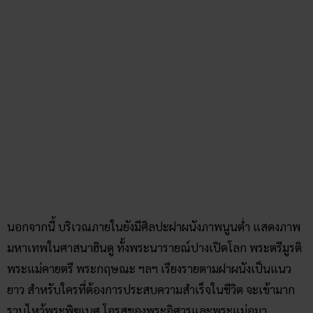
มหาเทพในศาสนาฮินดู ทั้งพระนารายณ์ปางเปิดโลก พระตรีมูรติ
พระแม่คายตรี พระกฤษณะ ฯลฯ เรียงรายตามฝาผนังเป็นแนว
ยาว สำหรับใครที่ต้องการประสบความสำเร็จในชีวิต จะเข้ามาก
ราบไหว้พระพิฆเนศ โอรสของพระอิศวรและพระแม่อุมา
มหาเทพผู้ประทานความสำเร็จแก่ผู้ศรัทธาเสมอ
วิธีเดินทาง
: อยู่ใกล้กับวัดสุทัศนเทพวรารามราชวรมหาวิหาร
สามารถแบ่งออกได้เป็น 2 ทาง ได้แก่
MRT สถานีสามยอด ประตูทางออกที่ 3 แล้วเดินต่อไปอีก
ประมาณ 700 เมตร
BTS สถานีสนามกีฬา จากนั้นนั่งรถเมล์สาย 15 หรือสาย
47 ลงที่อนุสาวรีย์ประชาธิปไตย แล้วเดินต่อมาอีกหน่อยก็
จะถึงเทวสถานโบสถ์พราหมณ์