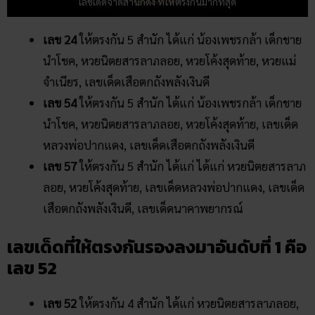
เลขเด็ดจาดสำนักดัง ที่ให้ตรงกันมากที่สุด
เลข 24
ให้ตรงกัน 5 สำนัก ได้แก่ น้องเพชรกล้า เด็กชาย
นำโชค, หวยนิตยสารลาภลอย, หวยโค้งสุดท้าย, หวยแม่
จำเนียร, เลขเด็ดเสือตกถังพลังเงินดี
เลข 54
ให้ตรงกัน 5 สำนัก ได้แก่ น้องเพชรกล้า เด็กชาย
นำโชค, หวยนิตยสารลาภลอย, หวยโค้งสุดท้าย, เลขเด็ด
หลวงพ่อปากแดง, เลขเด็ดเสือตกถังพลังเงินดี
เลข 57
ให้ตรงกัน 5 สำนัก ได้แก่ ได้แก่ หวยนิตยสารลาภ
ลอย, หวยโค้งสุดท้าย, เลขเด็ดหลวงพ่อปากแดง, เลขเด็ด
เสือตกถังพลังเงินดี, เลขเด็ดนาคาพยากรณ์
เลขเด็ดที่ให้ตรงกันรองลงมาอันดับที่ 1 คือ
เลข 52
เลข 52
ให้ตรงกัน 4 สำนัก ได้แก่ หวยนิตยสารลาภลอย,