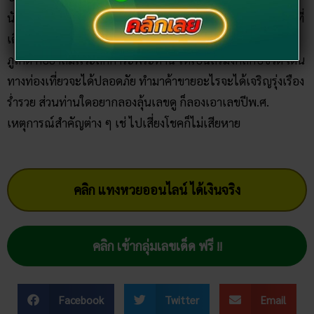
ร่ำรวย ส่วนท่านใดอยากลองลุ้นเลขดู ก็ลองเอาเลขปีพ.ศ.
เหตุการณ์สำคัญต่าง ๆ เช่ ไปเสี่ยงโชคก็ไม่เสียหาย
คลิก แทงหวยออนไลน์ ได้เงินจริง
คลิก เข้ากลุ่มเลขเด็ด ฟรี !!
Facebook
Twitter
Email
team-content