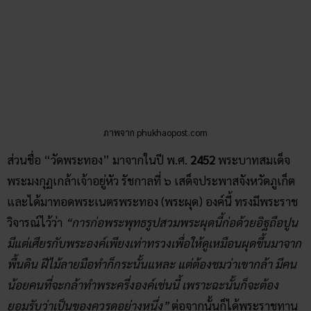
ภาพจาก phukhaopost.com
ส่วนชื่อ “วัดพระทอง” มาจากในปี พ.ศ.
2452
พระบาทสมเด็จ
พระมงกุฏเกล้าเจ้าอยู่หัว รัชกาลที่ ๖ เสด็จประพาสจังหวัดภูเก็ต
และได้มาทอดพระเนตรพระทอง (พระผุด) องค์นี้ ทรงมีพระราช
วิจารณ์ไว้ว่า
“การก่อพระพุทธรูปสวมพระผุดนี้ก่อด้วยอิฐถือปูน
มีแต่เศียรกับพระองค์เพียงเท่าทรวงเพื่อให้ดูเหมือนผุดขึ้นมาจาก
พื้นดิน ฝีไม้ลายมือทำก็กระนั้นแหละ แต่ต้องชมว่าเขากล้า มีคน
น้อยคนที่จะกล้าทำพระครึ่งองค์เช่นนี้ เพราะฉะนั้นก็จะต้อง
ยอมรับว่าเป็นของควรดูอย่างหนึ่ง”
ต่อจากนั้นก็ได้พระราชทาน
นามวัดแห่งนี้ว่า “วัดพระทอง”
พิพิธภัณฑสถานวัดพระทอง
ภายในพระทอง นอกจากจะมีพระพุทธรูปให้ได้สักการะบูชาเเล้ว