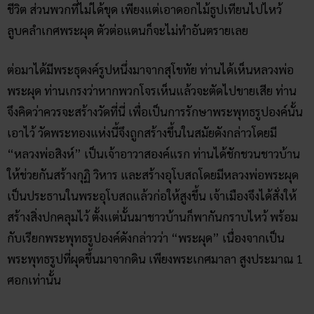
ชีวิต ส่วนพวกที่ไม่ได้ขุด เพียงแต่เอาดอกไม้ธูปเทียนไปไหว้
ลูบคลำเกศพระผุด ตัวต่อแตนก็จะไม่ทำอันตรายเลย
ต่อมาได้มีพระธุดงค์รูปหนึ่งมาจากสุโขทัย ท่านได้เห็นหลวงพ่อ
พระผุด ท่านเกรงว่าหากพวกโจรเห็นแล้วจะตัดไปขายเสีย ท่าน
จึงคิดว่าควรจะสร้างวัดที่นี่ เพื่อเป็นการรักษาพระพุทธรูปองค์นั้น
เอาไว้ วัดพระทองแห่งนี้จึงถูกสร้างขึ้นในสมัยดังกล่าวโดยมี
“หลวงพ่อสิงห์” เป็นเจ้าอาวาสองค์แรก ท่านได้ชักชวนชาวบ้าน
ให้ช่วยกันสร้างกุฏิ วิหาร และสร้างอุโบสถโดยมีหลวงพ่อพระผุด
เป็นประธานในพระอุโบสถแล้วก่อให้สูงขึ้น เจ้าเมืองจึงได้สั่งให้
สร้างสิ่งปกคลุมไว้ ตั้งเเต่นั้นมาชาวบ้านก็พากันกราบไหว้ พร้อม
กับเรียกพระพุทธรูปองค์ดังกล่าวว่า “พระผุด” เนื่องจากเป็น
พระพุทธรูปที่ผุดขึ้นมาจากดิน เพียงพระเกศมาลา สูงประมาณ 1
ศอกเท่านั้น