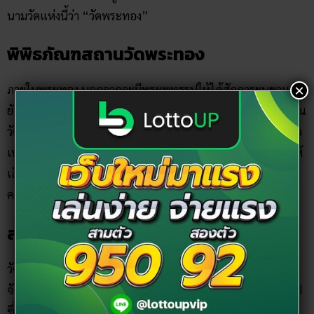
ยังมี “พิพิธภัณฑสถานวัดพระทอง” อันเป็นที่เก็บรวบรวมโบราณ
วัตถุ ข้าวของเครื่องใช้ของชาวภูเก็ต เช่น “จังซุ่ย” เสื้อกันฝนชาว
เหมืองแร่ดีบุก รองเท้าตีนตุกของสตรีเชื้อสายจีน ที่ต้องมัดเท้าให้
เล็กตามค่านิยมของสังคมสมัยนั้น และของเก่าอีกมากมายให้ทุก
×
คนได้ชื่นชม
สรุป
วัดพระผุด ตั้งอยู่ที่บ้านนาใน หมู่ 7 ตำบลเทพกษัตรี อำเภอถลาง
จังหวัดภูเก็ต ชื่อวัดพระผุดนั้น มีที่มาจากภายในวัด มีพระพุทธรูป
ซึ่งผุดขึ้นมาจากดิน เพียงพระเกศมาลา สูงประมาณ 1 ศอก เมื่อ
นับเวลาตามตำนานเล่าขานเเล้ววัดเเห่งนี้มีอายุหลายร้อยปีมากที่
เดียว หากคอหวยท่านใดเป็นชาวภูเก็ตหรือมีเเพลนจะไปเที่ยว
ภูเก็ต ก็อย่าลืมเเวะสักการะพระท่าน ให้เป็นสิริมงคลกับชีวิต เดิน
ทางท่องเที่ยวจะได้ปลอดภัย ทำมาค้าขายอะไรจะได้เจริญรุ่งเรือง