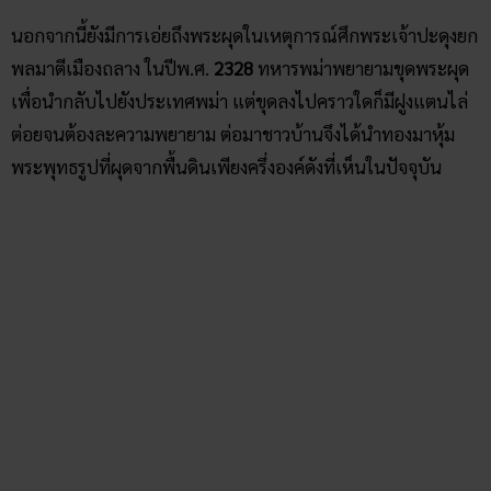
นอกจากนี้ยังมีการเอ่ยถึงพระผุดในเหตุการณ์ศึกพระเจ้าปะดุงยก
พลมาตีเมืองถลาง ในปีพ.ศ.
2328
ทหารพม่าพยายามขุดพระผุด
เพื่อนำกลับไปยังประเทศพม่า แต่ขุดลงไปคราวใดก็มีฝูงแตนไล่
ต่อยจนต้องละความพยายาม ต่อมาชาวบ้านจึงได้นำทองมาหุ้ม
พระพุทธรูปที่ผุดจากพื้นดินเพียงครึ่งองค์ดังที่เห็นในปัจจุบัน