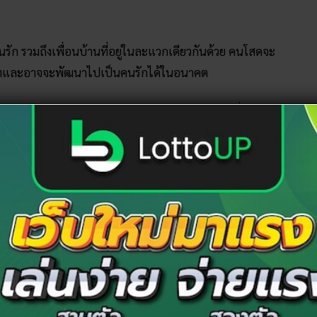
บคนรัก รวมถึงเพื่อนบ้านที่อยู่ในละแวกเดียวกันด้วย คนโสดจะ
สนิทและอาจจะพัฒนาไปเป็นคนรักได้ในอนาคต
งการใช้จ่ายเกินตัวจะส่งลให้เดือดร้อนได้ในอนาคต มีเรื่องให้
 หรือการซ่อมแซมที่อยู่อาศัย การงานจะมีงานพิเศษแทรก
ร็จลุล่วงไปได้ด้วยดี
ุณเหมาะกับการเสี่ยงโชค สิ่งที่หวังเอาไว้จะได้สมดัง
อแบบไม่คาดคิด
เริ่มต้นใหม่ซึ่งคุณอาจจะเจอคนที่ถูกใจแล้วแต่ก็ยังไม่ใช่
บคุมอารมณ์ไม่ค่อยได้