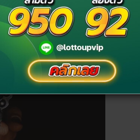
ัมภ์ ค้ำชูทำให้ผ่านพ้นช่วงอุปสรรค หรืออาจจะได้รับสิ่งดี ๆ
งินให้รอบคอบช่วยกันประหยัดในครอบครัว อย่าเพิ่งเพิ่ม
้ไม่คุ้มเสีย