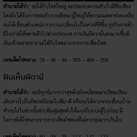
ทำนายได้ว่า
: จะได้รับโชคใหญ่ จะประสบความสำเร็จมีชื่อเสียง
โด่งดัง ได้รับการยอมรับจากสังคม ผู้ใหญ่ให้ความเมตตาช่วยเหลือ
จนได้เลื่อนตำแหน่ง การงานเปลี่ยนไปในทางที่ดีขึ้น ธุรกิจการค้า
มีโอกาสได้ขยายตัวไปต่างประเทศ การเงินมีความั่นคงมากขึ้นมี
เงินเข้าหลายทาง จะได้รับโชคลาภจากการเสี่ยงโชค
เลขเด็ดโชคลาภ
: 35 – 46 – 96 – 365 – 469 – 359
ฝันเห็นผีตานี
ทำนายได้ว่า
: จะมีทุกข์มากกว่าสุขด้วยโรคภัยจะมาเบียดเบียน
เดินทางไปในทิศเหนือจะไปดีมาดี หรือจะได้ลาภจากเพื่อนบ้าน
ทำอะไรในช่วงนี้อย่าเพิ่มทุ่มสุดตัวให้แบ่งรับแบ่งสู้ไปก่อน มี
โอกาสได้โชคลาภจากการเสี่ยงโชคแต่ไม่ควรทุ่มมากเกินไป
เลขเด็ดโชคลาภ
: 89 – 98 – 35 – 113 – 131 – 133