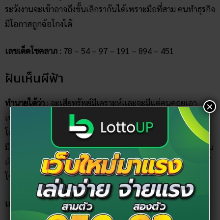
ระวังงานจะเข้าอาจถึงขั้นเลิกรากันได้เพราะมือที่สาม คนทำธุรกิจ
มีโอกาสถูกฉ้อโกงได้
เลขเด็ดโชคลาภ
: 78 – 54 – 97 – 191 – 894 – 451
ฝันเห็นผีฟ้า
ทำนายได้ว่า
: จะเสียทรัพย์มีเคราะห์และจะมีแต่คนคอยเอา
×
เปรียบ ช่วงนี้ไม่ควรเสี่ยงโชคใด ๆ มีเกณฑ์สูญเสียคนรักหรือมี
โอกาสตกงาน ผุ้ใหญ่ไม่ส่งเสริมในหน้าที่การงาน ธุรกิจการค้าจะ
มีอุปสรรคจากคู่แข่งทางการค้าแย่งลูกค้า การเงินติดขัดไม่ราบรื่น
เงินอาจขาดมือได้ สุขภาพมีเจ็บป่วยเล็กน้อยเกี่ยวกับเรื่องภูมิแพ้
โชคลาภยังไม่มีไม่ควรเสี่ยงดวง
เลขเด็ดโชคลาภ
: 34 – 45 – 57 – 345 – 547 – 375