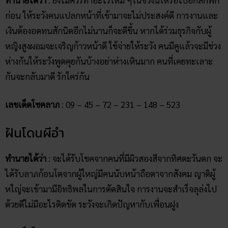
ก่อน ให้ระวังคนแปลกหน้าที่เข้ามาจะไม่ประสงค์ดี การงานและ
เงินต้องอดทนสักนิดอีกไม่นานก็จะดีขึ้น หากได้ร่วมธุรกิจกับผู้
หญิงสูงผอมจะเจริญก้าวหน้าดี ใช้จ่ายให้ระวัง คนมีคูแล้วจะมีช่วง
ห่างกันให้ระวังพูดคุยกันบ้างอย่าห่างเหินมาก คนที่เคยทะเลาะ
กันจะกลับมาดี รักใคร่กัน
เลขเด็ดโชคลาภ
: 09 – 45 – 72 – 231 – 148 – 523
ฝันโดนผีอำ
ทำนายได้ว่า
: จะได้รับโชคจากคนที่มีผิวสองสีจากทิศตะวันตก จะ
ได้รับลาภก้อนโตจากผู้ใหญ่มีคนนับหน้าถือตาจากสังคม ญาติผู้
หใญ่จะเข้ามามีอิทธิพลในการตัดสินใจ การงานจะสำเร็จลุล่งไป
ด้วยดีไม่มีอะไรติดขัด ระวังจะเกิดปัญหากับเพื่อนฝูง