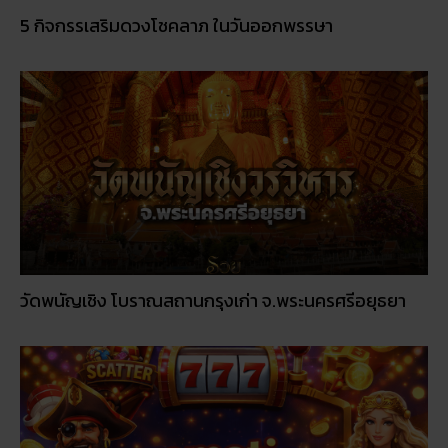
5 กิจกรรเสริมดวงโชคลาภ ในวันออกพรรษา
วัดพนัญเชิง โบราณสถานกรุงเก่า จ.พระนครศรีอยุธยา