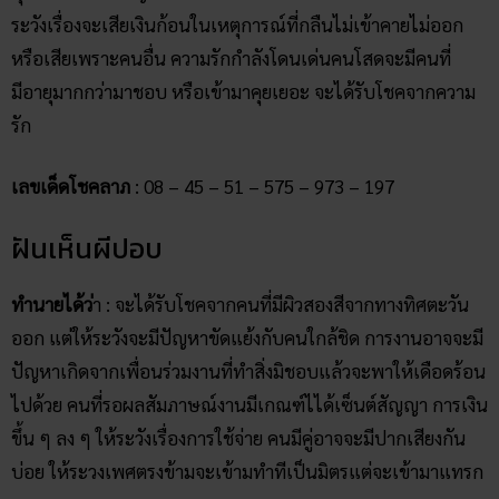
ระวังเรื่องจะเสียเงินก้อนในเหตุการณ์ที่กลืนไม่เข้าคายไม่ออก
หรือเสียเพราะคนอื่น ความรักกำลังโดนเด่นคนโสดจะมีคนที่
มีอายุมากกว่ามาชอบ หรือเข้ามาคุยเยอะ จะได้รับโชคจากความ
รัก
เลขเด็ดโชคลาภ
: 08 – 45 – 51 – 575 – 973 – 197
ฝันเห็นผีปอบ
ทำนายได้ว่
า : จะได้รับโชคจากคนที่มีผิวสองสีจากทางทิศตะวัน
ออก แต่ให้ระวังจะมีปัญหาขัดแย้งกับคนใกล้ชิด การงานอาจจะมี
ปัญหาเกิดจากเพื่อนร่วมงานที่ทำสิ่งมิชอบแล้วจะพาให้เดือดร้อน
ไปด้วย คนที่รอผลสัมภาษณ์งานมีเกณฑ์ไได้เซ็นต์สัญญา การเงิน
ขึ้น ๆ ลง ๆ ให้ระวังเรื่องการใช้จ่าย คนมีคู่อาจจะมีปากเสียงกัน
บ่อย ให้ระวงเพศตรงข้ามจะเข้ามทำทีเป็นมิตรแต่จะเข้ามาแทรก