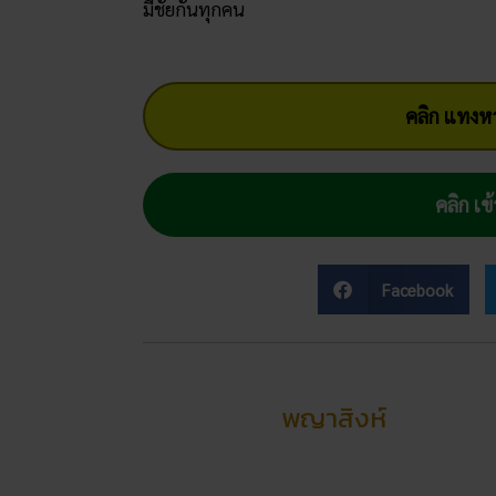
มีชัยกันทุกคน
คลิก แทงหว
คลิก เข้
Facebook
พญาสิงห์