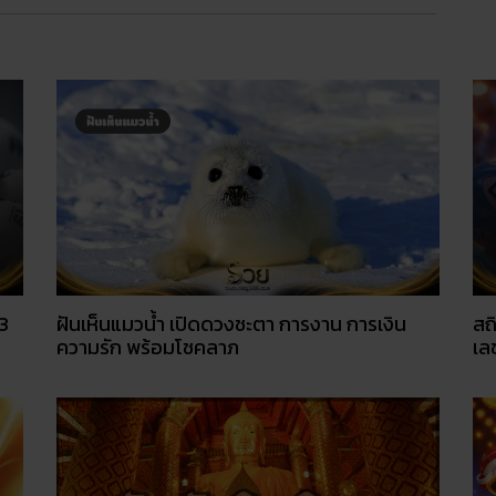
 3
ฝันเห็นแมวน้ำ เปิดดวงชะตา การงาน การเงิน
สถ
ความรัก พร้อมโชคลาภ
เล