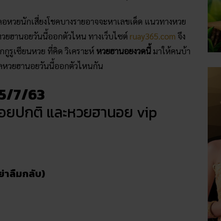
ล คอหวยนักเสี่ยงโชคบางรายอาจจะหาเลขเด็ด แนวทางหวย
 หวยฮานอยวันนี้ออกตัวไหน ทางเว็บไซต์
ruay365.com
จึง
รูเซียนหวย ที่คิด วิเคราะห์
หวยฮานอยงวดนี้
มาให้คนบ้า
ผลหวยฮานอยวันนี้ออกตัวไหนกัน
25/7/63
อยปกติ และหวยฮานอย vip
าลืมกลับ)