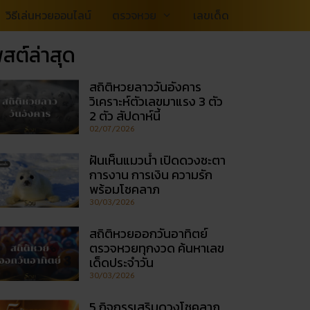
วิธีเล่นหวยออนไลน์
ตรวจหวย
เลขเด็ด
สต์ล่าสุด
สถิติหวยลาววันอังคาร
วิเคราะห์ตัวเลขมาแรง 3 ตัว
2 ตัว สัปดาห์นี้
02/07/2026
ฝันเห็นแมวน้ำ เปิดดวงชะตา
การงาน การเงิน ความรัก
พร้อมโชคลาภ
30/03/2026
สถิติหวยออกวันอาทิตย์
ตรวจหวยทุกงวด ค้นหาเลข
เด็ดประจำวัน
30/03/2026
5 กิจกรรเสริมดวงโชคลาภ