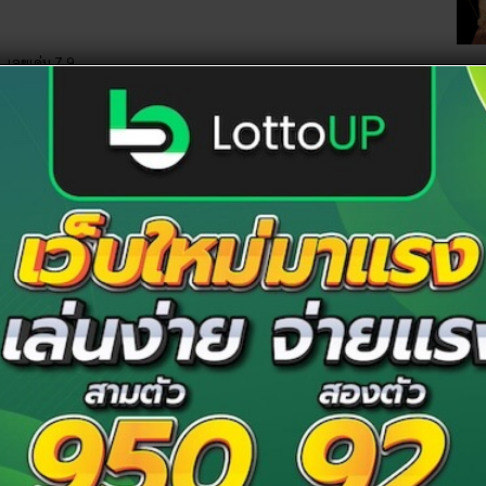
เลขเด่น 7,9
นหลัง