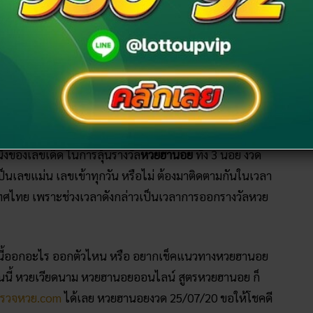
่งของเลขเด็ด ในการลุ้นรางวัล
หวยฮานอย
ทั้ง 3 นอย งวด
ป็นเลขแม่น เลขเข้าทุกวัน หรือไม่ ต้องมาติดตามกันในเวลา
ทศไทย เพราะช่วงเวลาดังกล่าวเป็นเวลาการออกรางวัลหวย
นนี้ออกอะไร ออกตัวไหน หรือ อยากเช็คแนวทางหวยฮานอย
วันนี้ หวยเวียดนาม หวยฮานอยออนไลน์ สูตรหวยฮานอย ก็
รวจหวย.com
ได้เลย หวยฮานอยงวด 25/07/20 ขอให้โชคดี