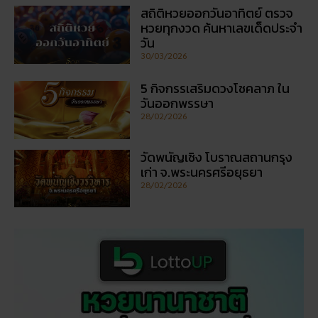
โพสต์ล่าสุด
สถิติหวยลาววันอังคาร วิเคราะห์
ตัวเลขมาแรง 3 ตัว 2 ตัว
สัปดาห์นี้
02/07/2026
ฝันเห็นแมวน้ำ เปิดดวงชะตา การ
งาน การเงิน ความรัก พร้อมโชค
ลาภ
30/03/2026
สถิติหวยออกวันอาทิตย์ ตรวจ
หวยทุกงวด ค้นหาเลขเด็ดประจำ
วัน
30/03/2026