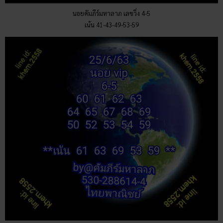
นอยคัมภีร์มหาลาภ เลขวิ่ง 4-5
เน้น 41-43-49-53-59