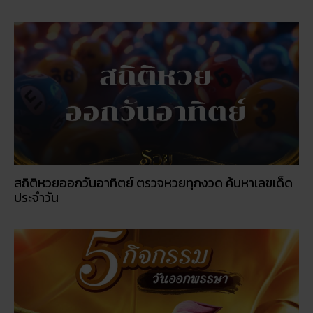
สถิติหวยลาววันอังคาร วิเคราะห์ตัวเลขมาแรง 3 ตัว 2 ตัว
สัปดาห์นี้
ฝันเห็นแมวน้ำ เปิดดวงชะตา การงาน การเงิน ความรัก
พร้อมโชคลาภ