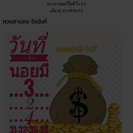
แนวทางนอยวีไอพี วิ่ง 6-5
เน้น 61-63-69-56-59
หวยฮานอย จิรนันท์