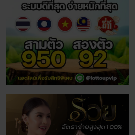
5 กิจกรรเสริมดวงโชคลาภ ใน
วันออกพรรษา
28/02/2026
วัดพนัญเชิง โบราณสถานกรุง
เก่า จ.พระนครศรีอยุธยา
28/02/2026