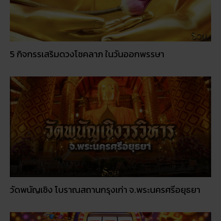
สถิติหวยออกวันอาทิตย์ ตรวจหวยทุกงวด ค้นหาเลขเด็ด
ประจำวัน