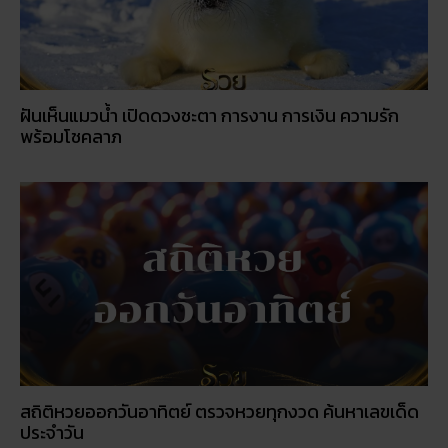
สถิติหวยลาววันอังคาร วิเคราะห์ตัวเลขมาแรง 3 ตัว 2 ตัว
สัปดาห์นี้
ฝันเห็นแมวน้ำ เปิดดวงชะตา การงาน การเงิน ความรัก
พร้อมโชคลาภ