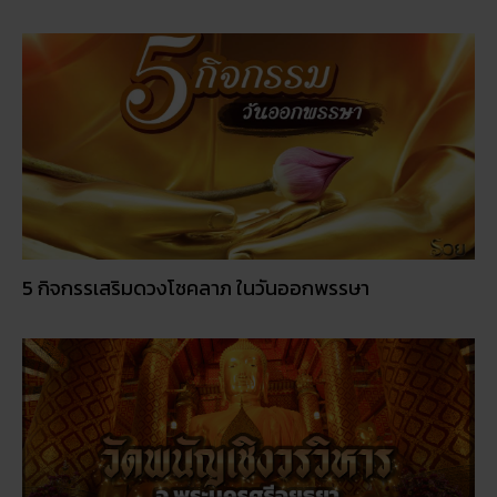
สถิติหวยออกวันอาทิตย์ ตรวจหวยทุกงวด ค้นหาเลขเด็ด
ประจำวัน