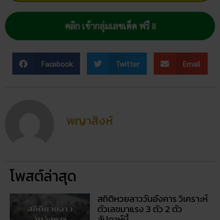
เลขเด็ด ฮานอย งวดนี้ เลขเด็ดวันนี้ หวยเวียดนาม หวยฮานอย
ออนไลน์ สูตรหวยฮานอย ก็สามารถเข้าไปติดตามได้ที่
ruay365.com
และ
ตรวจหวย.com
ได้เลย หวยฮานอยงวด
22/06/20 ขอให้โชคดีมีชัยกันทุกคน
คลิก แทงหวยออนไลน์ ได้เงินจริง
คลิก เข้ากลุ่มเลขเด็ด ฟรี !!
Facebook
Twitter
Email