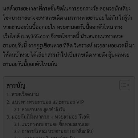
แต่ด้วยระยะเวลาที่กระชั้นชิดในการออกรางวัล คอหวยนักเสี่ยง
โชคบางรายอาจจะหาเลขเด็ด แนวทางหวยฮานอย ไม่ทัน ไม่รู้ว่า
หวยฮานอยวันนี้ออกอะไร หวยฮานอยวันนี้ออกตัวไหน ทาง
เว็บไซต์ ruay365.com จึงขอโอกาสนี้ นำเสนอแนวทางหวย
ฮานอยวันนี้ จากกูรูเซียนหวย ที่คิด วิเคราะห์ หวยฮานอยงวดนี้ มา
ให้คนบ้าหวย ได้เลือกสรรนำไปเป็นเลขเด็ด หวยดัง ลุ้นผลหวย
ฮานอยวันนี้ออกตัวไหนกัน
สารบัญ
หวยเวียดนาม
แนวทางหวยฮานอย และฮานอย VIP
หวยฮานอย สูตรกำลังวัน
นอยคัมภีร์มหาลาภ + หวยฮานอย วีไอพี
แนวทางหวยฮานอย ซื้อหวยสแกนเลย
อาจารย์แหลม หวยฮานอย (อย่าลืมกลับ)