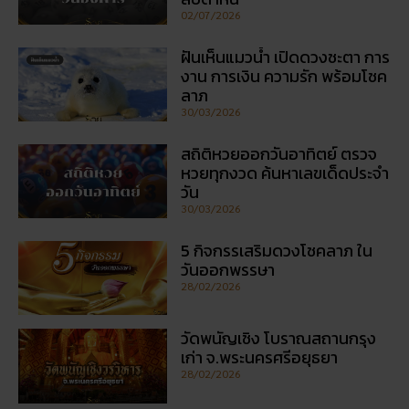
พญาสิงห์
โพสต์ล่าสุด
สถิติหวยลาววันอังคาร วิเคราะห์
ตัวเลขมาแรง 3 ตัว 2 ตัว
สัปดาห์นี้
02/07/2026
ฝันเห็นแมวน้ำ เปิดดวงชะตา การ
งาน การเงิน ความรัก พร้อมโชค
ลาภ
30/03/2026
สถิติหวยออกวันอาทิตย์ ตรวจ
หวยทุกงวด ค้นหาเลขเด็ดประจำ
วัน