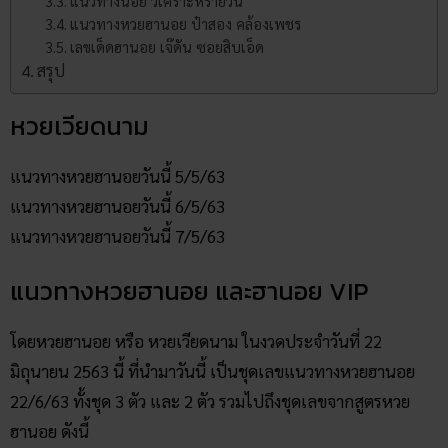
แนวทางนอย วิเคราะห์รายวัน
แนวทางหวยฮานอย ป๋าสอง คล้องเพชร
เลขเด็ดฮานอย เจ๊ดัน ซอยสิบเอ็ด
สรุป
หวยเวียดนาม
แนวทางหวยฮานอยวันนี้ 5/5/63
แนวทางหวยฮานอยวันนี้ 6/5/63
แนวทางหวยฮานอยวันนี้ 7/5/63
แนวทางหวยฮานอย และฮานอย VIP
โดยหวยฮานอย หรือ หวยเวียดนาม ในงวดประจำวันที่ 22
มิถุนายน 2563 นี้ ที่นำมาวันนี้ เป็นชุดเลขแนวทางหวยฮานอย
22/6/63 ทั้งชุด 3 ตัว และ 2 ตัว รวมไปถึงชุดเลขจากสูตรหวย
ฮานอย ดังนี้