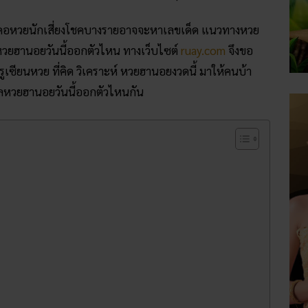
ล คอหวยนักเสี่ยงโชคบางรายอาจจะหาเลขเด็ด แนวทางหวย
 หวยฮานอยวันนี้ออกตัวไหน ทางเว็บไซต์
ruay.com
จึงขอ
เซียนหวย ที่คิด วิเคราะห์ หวยฮานอยงวดนี้ มาให้คนบ้า
ผลหวยฮานอยวันนี้ออกตัวไหนกัน