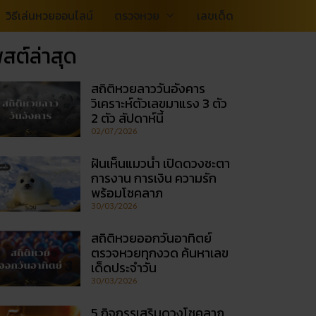
วิธีเล่นหวยออนไลน์
ตรวจหวย
เลขเด็ด
สต์ล่าสุด
สถิติหวยลาววันอังคาร
วิเคราะห์ตัวเลขมาแรง 3 ตัว
2 ตัว สัปดาห์นี้
02/07/2026
ฝันเห็นแมวน้ำ เปิดดวงชะตา
การงาน การเงิน ความรัก
พร้อมโชคลาภ
30/03/2026
สถิติหวยออกวันอาทิตย์
ตรวจหวยทุกงวด ค้นหาเลข
เด็ดประจำวัน
30/03/2026
5 กิจกรรเสริมดวงโชคลาภ