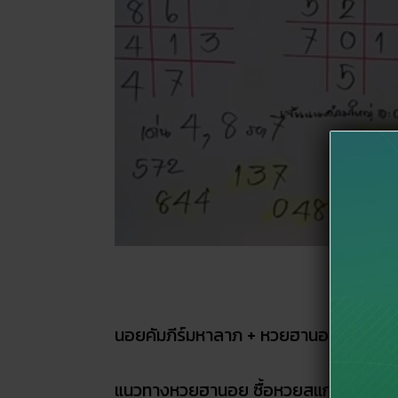
เลขสาม
เลขส
นอยคัมภีร์มหาลาภ + หวยฮานอย วีไอพี