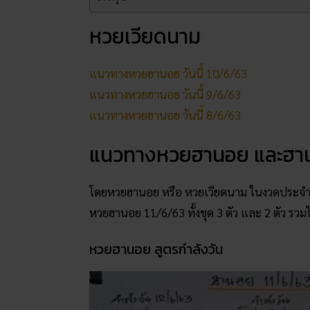
หวยเวียดนาม
แนวทางหวยฮานอย วันนี้ 10/6/63
แนวทางหวยฮานอย วันนี้ 9/6/63
แนวทางหวยฮานอย วันนี้ 8/6/63
แนวทางหวยฮานอย และฮา
โดยหวยฮานอย หรือ หวยเวียดนาม ในงวดประจำวันท
หวยฮานอย 11/6/63 ทั้งชุด 3 ตัว และ 2 ตัว รวม
หวยฮานอย สูตรกำลังวัน