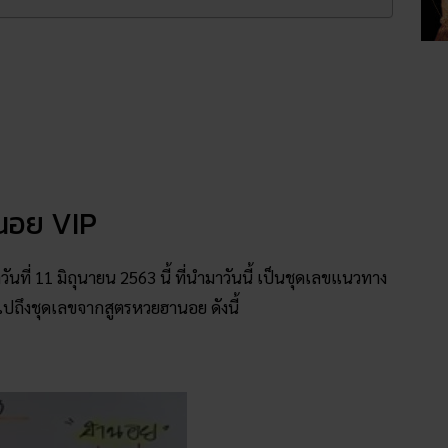
นอย VIP
ี่ 11 มิถุนายน 2563 นี้ ที่นำมาวันนี้ เป็นชุดเลขแนวทาง
ไปถึงชุดเลขจากสูตรหวยฮานอย ดังนี้