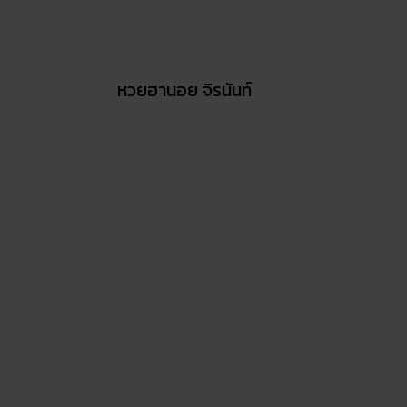
หวยฮานอย จิรนันท์