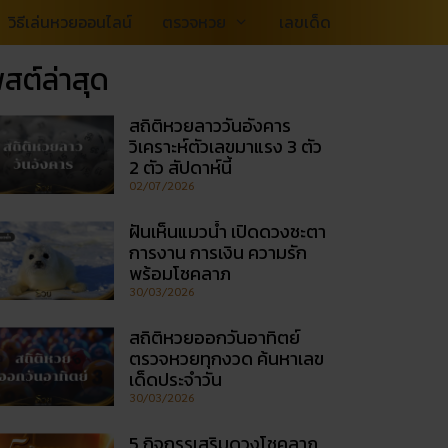
วิธีเล่นหวยออนไลน์
ตรวจหวย
เลขเด็ด
สต์ล่าสุด
สถิติหวยลาววันอังคาร
วิเคราะห์ตัวเลขมาแรง 3 ตัว
2 ตัว สัปดาห์นี้
02/07/2026
ฝันเห็นแมวน้ำ เปิดดวงชะตา
การงาน การเงิน ความรัก
พร้อมโชคลาภ
30/03/2026
สถิติหวยออกวันอาทิตย์
ตรวจหวยทุกงวด ค้นหาเลข
เด็ดประจำวัน
30/03/2026
5 กิจกรรเสริมดวงโชคลาภ