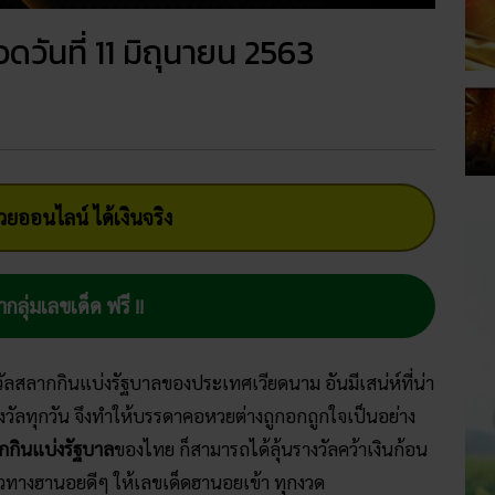
วันที่ 11 มิถุนายน 2563
ยออนไลน์ ได้เงินจริง
ากลุ่มเลขเด็ด ฟรี !!
ัลสลากกินแบ่งรัฐบาลของประเทศเวียดนาม อันมีเสน่ห์ที่น่า
ัลทุกวัน จึงทำให้บรรดาคอหวยต่างถูกอกถูกใจเป็นอย่าง
กกินแบ่งรัฐบาล
ของไทย ก็สามารถได้ลุ้นรางวัลคว้าเงินก้อน
วทางฮานอยดีๆ ให้เลขเด็ดฮานอยเข้า ทุกงวด