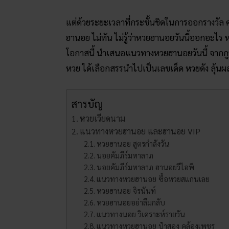
แต่ด้วยระยะเวลาที่กระชั้นชิดในการออกรางวั
ฮานอย ไม่ทัน ไม่รู้ว่าหวยฮานอยวันนี้ออกอะไร
โอกาสนี้ นำเสนอแนวทางหวยฮานอยวันนี้ จากกูรู
หวย ได้เลือกสรรนำไปเป็นเลขเด็ด หวยดัง ลุ้นผ
สารบัญ
หวยเวียดนาม
แนวทางหวยฮานอย และฮานอย VIP
หวยฮานอย สูตรกำลังวัน
นอยคัมภีร์มหาลาภ
นอยคัมภีร์มหาลาภ ฮานอยวีไอพี
แนวทางหวยฮานอย ซื้อหวยสแกนเลย
หวยฮานอย จิรนันท์
หวยฮานอยอย่าลืมกลับ
แนวทางนอย วิเคราะห์รายวัน
แนวทางหวยฮานอย ป๋าสอง คล้องเพชร