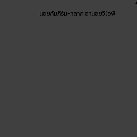
เ
นอยคัมภีร์มหาลาภ ฮานอยวีไอพี