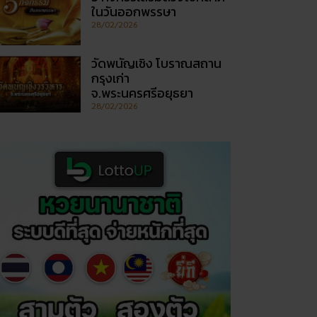
ในวันออกพรรษา
28/02/2026
วัดพนัญเชิง โบราณสถาน
กรุงเก่า
จ.พระนครศรีอยุธยา
28/02/2026