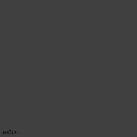
เลขวิ่ง 2-3